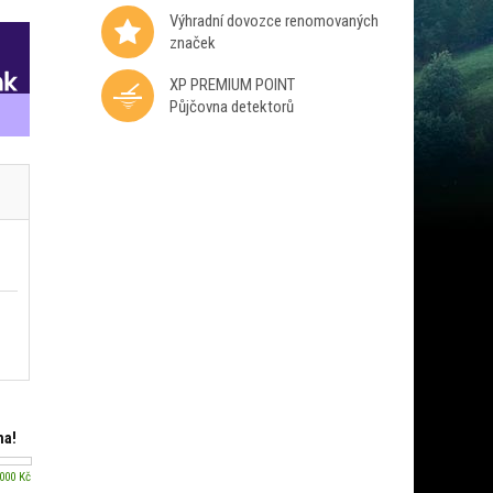
Výhradní dovozce renomovaných
značek
XP PREMIUM POINT
Půjčovna detektorů
ma!
 000 Kč