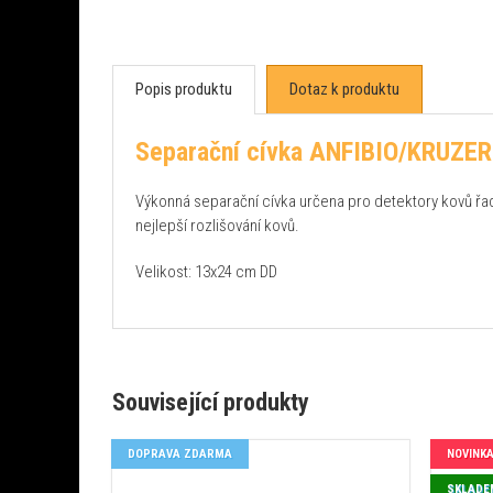
Popis produktu
Dotaz k produktu
Separační cívka ANFIBIO/KRUZE
Výkonná separační cívka určena pro detektory kovů ř
nejlepší rozlišování kovů.
Velikost: 13x24 cm DD
Související produkty
DOPRAVA ZDARMA
NOVINK
SKLADE