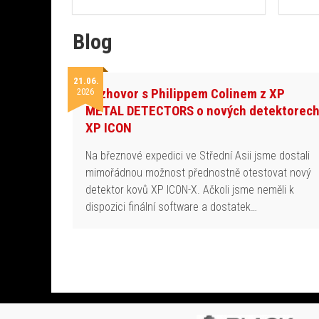
Blog
21.06.
Rozhovor s Philippem Colinem z XP
2026
METAL DETECTORS o nových detektorec
XP ICON
Na březnové expedici ve Střední Asii jsme dostali
mimořádnou možnost přednostně otestovat nový
detektor kovů XP ICON-X. Ačkoli jsme neměli k
dispozici finální software a dostatek…