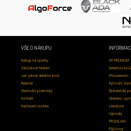
VŠE O NÁKUPU
INFORMAC
Nákup na splátky
XP PREMIUM
Zakázkové hledání
Detektory kovů
Jak vybírat detektor kovů
Příslušenství
Recenze
Rýžování zlat
Obchodní podmínky
Sběratelské po
Kontakt
Oblečení, výstr
Nastavení cookies
Literatura
Výprodej
PRODEJNA
Půjčovna