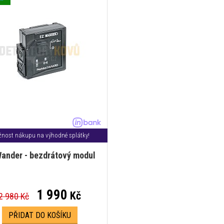
nost nákupu na výhodné splátky!
ander - bezdrátový modul
1 990
Kč
2 980 Kč
PŘIDAT DO KOŠÍKU