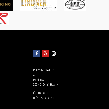
PROVOZOVATEL:
XONEL, s. r. o.
Polní 159
252 45 Dolní Břežany
IČ: 28414560
DIČ: CZ28414560