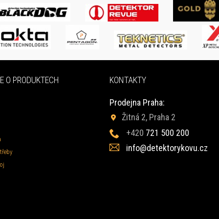
E O PRODUKTECH
KONTAKTY
Prodejna Praha:
Žitná 2, Praha 2
+420
721 500 200
a
info@detektorykovu.cz
třeby
oj