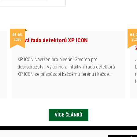
05.05.
04.
Nová řada detektorů XP ICON
2026
202
h
XP ICON Navržen pro hledání.Stvořen pro
dobrodružství. Výkonná a intuitivní řada detektorů
XP ICON se přizpůsobí každému terénu i každé…
VÍCE ČLÁNKŮ