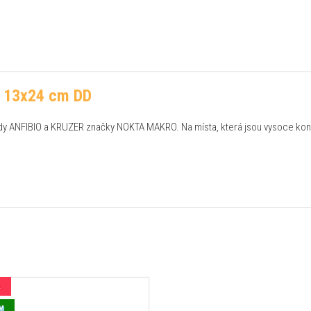
R 13x24 cm DD
ady ANFIBIO a KRUZER značky NOKTA MAKRO. Na místa, která jsou vysoce k
A
M