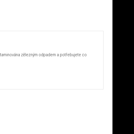
ontaminována zělezným odpadem a potřebujete co