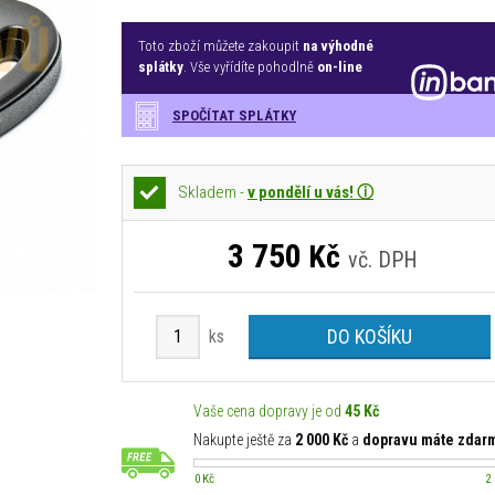
Toto zboží můžete zakoupit
na výhodné
splátky
. Vše vyřídíte pohodlně
on-line
SPOČÍTAT SPLÁTKY
Skladem -
v pondělí u vás! ⓘ
3 750
Kč
vč. DPH
DO KOŠÍKU
ks
Vaše cena dopravy je od
45 Kč
Nakupte ještě za
2 000 Kč
a
dopravu máte zdar
0 Kč
2