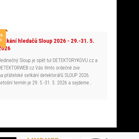
05.
Setkání hledačů Sloup 2026 - 29.-31. 5.
6
2026
Jedinečný Sloup je opět tu! DETEKTORYKOVU.cz a
DETEKTORWEB.cz Vás tímto srdečně zve
na přátelské setkání detektorářů SLOUP 2026.
Letošní termín je 29. 5.-31. 5. 2026 a sejdeme…