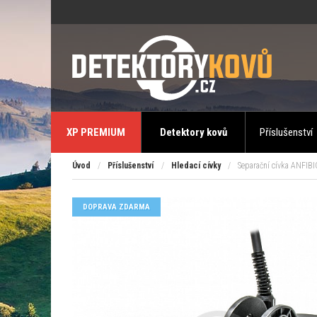
XP PREMIUM
Detektory kovů
Příslušenství
Úvod
/
Příslušenství
/
Hledací cívky
/
Separační cívka ANFI
DOPRAVA ZDARMA