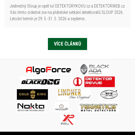
Jedinečný Sloup je opět tu! DETEKTORYKOVU.cz a DETEKTORWEB.cz
Vás tímto srdečně zve na přátelské setkání detektorářů SLOUP 2026.
Letošní termín je 29. 5.-31. 5. 2026 a sejdeme…
VÍCE ČLÁNKŮ