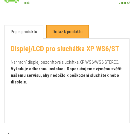
0 Kč
2 000 Kč
Popis produktu
Dotaz k produktu
Displej/LCD pro sluchátka XP WS6/ST
Náhradní displej bezdrátová sluchátka XP WS6/WS6 STEREO.
Vyžaduje odbornou instalaci. Doporučujeme výměnu svěřit
našemu servisu, aby nedošlo k poškození sluchátek nebo
displeje.