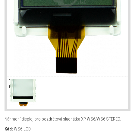
Náhradní displej pro bezdrátová sluchátka XP WS6/WS6 STEREO.
Kód:
WS6-LCD