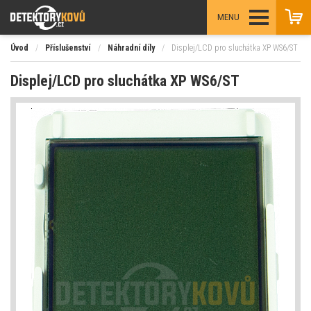
MENU
Úvod
/
Příslušenství
/
Náhradní díly
/
Displej/LCD pro sluchátka XP WS6/ST
Displej/LCD pro sluchátka XP WS6/ST