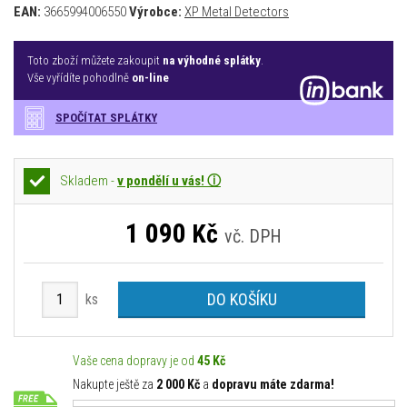
EAN:
3665994006550
Výrobce:
XP Metal Detectors
Toto zboží můžete zakoupit
na výhodné splátky
.
Vše vyřídíte pohodlně
on-line
SPOČÍTAT SPLÁTKY
Skladem -
v pondělí u vás! ⓘ
1 090
Kč
vč. DPH
DO KOŠÍKU
ks
Vaše cena dopravy je od
45 Kč
Nakupte ještě za
2 000 Kč
a
dopravu máte zdarma!