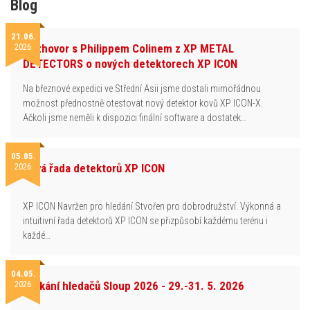
Blog
21.06.
2026
Rozhovor s Philippem Colinem z XP METAL
DETECTORS o nových detektorech XP ICON
Na březnové expedici ve Střední Asii jsme dostali mimořádnou
možnost přednostně otestovat nový detektor kovů XP ICON-X.
Ačkoli jsme neměli k dispozici finální software a dostatek…
05.05.
2026
Nová řada detektorů XP ICON
XP ICON Navržen pro hledání.Stvořen pro dobrodružství. Výkonná a
intuitivní řada detektorů XP ICON se přizpůsobí každému terénu i
každé…
04.05.
2026
Setkání hledačů Sloup 2026 - 29.-31. 5. 2026