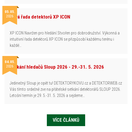
05.05.
2026
Nová řada detektorů XP ICON
XP ICON Navržen pro hledání.Stvořen pro dobrodružství. Výkonná a
intuitivní řada detektorů XP ICON se přizpůsobí každému terénu i
každé…
04.05.
2026
Setkání hledačů Sloup 2026 - 29.-31. 5. 2026
Jedinečný Sloup je opět tu! DETEKTORYKOVU.cz a DETEKTORWEB.cz
Vás tímto srdečně zve na přátelské setkání detektorářů SLOUP 2026.
Letošní termín je 29. 5.-31. 5. 2026 a sejdeme…
VÍCE ČLÁNKŮ