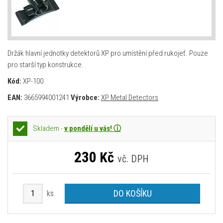
Držák hlavní jednotky detektorů XP pro umístění před rukojeť. Pouze
pro starší typ konstrukce.
Kód:
XP-100
EAN:
3665994001241
Výrobce:
XP Metal Detectors
Skladem -
v pondělí u vás! ⓘ
230
Kč
vč. DPH
DO KOŠÍKU
ks