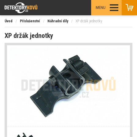
MENU
Úvod
/
Příslušenství
/
Náhradní díly
/
XP držák jednotky
XP držák jednotky