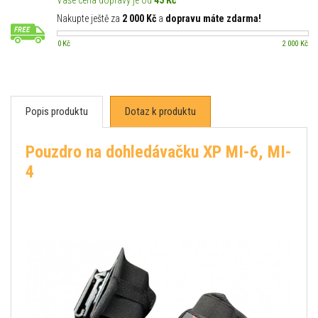
Vaše cena dopravy je od
45 Kč
Nakupte ještě za
2 000 Kč
a
dopravu máte zdarma!
0 Kč
2 000 Kč
Popis produktu
Dotaz k produktu
Pouzdro na dohledávačku XP MI-6, MI-
4