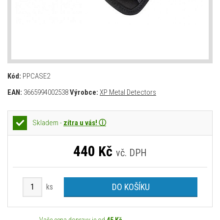
Kód:
PPCASE2
EAN:
3665994002538
Výrobce:
XP Metal Detectors
Skladem -
zítra u vás! ⓘ
440
Kč
vč. DPH
DO KOŠÍKU
ks