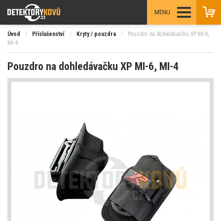
MENU
Úvod
/
Příslušenství
/
Kryty / pouzdra
/
Pouzdro na dohledávačku XP MI-6,
MI-4
Pouzdro na dohledávačku XP MI-6, MI-4