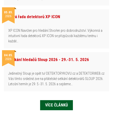
05.05.
2026
Nová řada detektorů XP ICON
XP ICON Navržen pro hledání.Stvořen pro dobrodružství. Výkonná a
intuitivní řada detektorů XP ICON se přizpůsobí každému terénu i
každé…
04.05.
2026
Setkání hledačů Sloup 2026 - 29.-31. 5. 2026
Jedinečný Sloup je opět tu! DETEKTORYKOVU.cz a DETEKTORWEB.cz
Vás tímto srdečně zve na přátelské setkání detektorářů SLOUP 2026.
Letošní termín je 29. 5.-31. 5. 2026 a sejdeme…
VÍCE ČLÁNKŮ