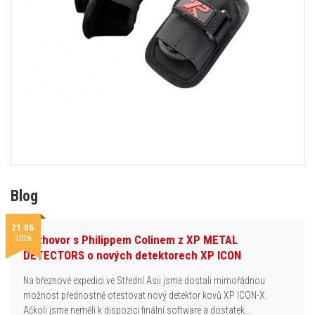
Blog
21.06.
2026
Rozhovor s Philippem Colinem z XP METAL
DETECTORS o nových detektorech XP ICON
Na březnové expedici ve Střední Asii jsme dostali mimořádnou
možnost přednostně otestovat nový detektor kovů XP ICON-X.
Ačkoli jsme neměli k dispozici finální software a dostatek…