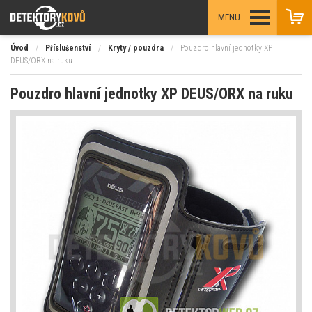
MENU
Úvod
/
Příslušenství
/
Kryty / pouzdra
/
Pouzdro hlavní jednotky XP
DEUS/ORX na ruku
Pouzdro hlavní jednotky XP DEUS/ORX na ruku