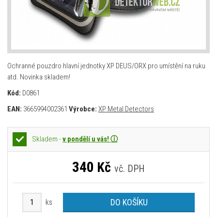
Ochranné pouzdro hlavní jednotky XP DEUS/ORX pro umístění na ruku
atd. Novinka skladem!
Kód:
D0861
EAN:
3665994002361
Výrobce:
XP Metal Detectors
Skladem -
v pondělí u vás! ⓘ
340
Kč
vč. DPH
DO KOŠÍKU
ks