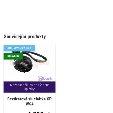
Související produkty
DOPRAVA ZDARMA
SKLADEM
Možnost nákupu na výhodné
splátky!
Bezdrátová sluchátka XP
WS4