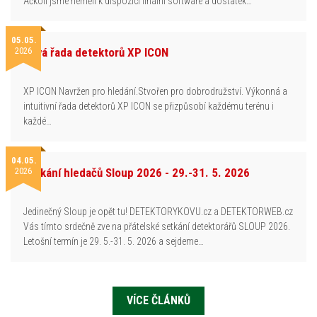
Ačkoli jsme neměli k dispozici finální software a dostatek…
05.05.
2026
Nová řada detektorů XP ICON
XP ICON Navržen pro hledání.Stvořen pro dobrodružství. Výkonná a
intuitivní řada detektorů XP ICON se přizpůsobí každému terénu i
každé…
04.05.
2026
Setkání hledačů Sloup 2026 - 29.-31. 5. 2026
Jedinečný Sloup je opět tu! DETEKTORYKOVU.cz a DETEKTORWEB.cz
Vás tímto srdečně zve na přátelské setkání detektorářů SLOUP 2026.
Letošní termín je 29. 5.-31. 5. 2026 a sejdeme…
VÍCE ČLÁNKŮ