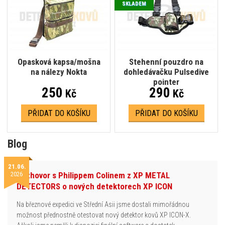
SKLADEM
Opasková kapsa/mošna
Stehenní pouzdro na
na nálezy Nokta
dohledávačku Pulsedive
pointer
250
290
Kč
Kč
PŘIDAT DO KOŠÍKU
PŘIDAT DO KOŠÍKU
Blog
21.06.
2026
Rozhovor s Philippem Colinem z XP METAL
DETECTORS o nových detektorech XP ICON
Na březnové expedici ve Střední Asii jsme dostali mimořádnou
možnost přednostně otestovat nový detektor kovů XP ICON-X.