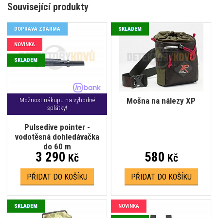
Související produkty
DOPRAVA ZDARMA
SKLADEM
NOVINKA
SKLADEM
Mošna na nálezy XP
Možnost nákupu na výhodné
splátky!
Pulsedive pointer -
vodotěsná dohledávačka
do 60 m
3 290
580
Kč
Kč
PŘIDAT DO KOŠÍKU
PŘIDAT DO KOŠÍKU
SKLADEM
NOVINKA