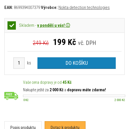
EAN:
8699394007379
Výrobce:
Nokta detection technologies
Skladem -
v pondělí u vás! ⓘ
199
Kč
249 Kč
vč. DPH
DO KOŠÍKU
ks
Vaše cena dopravy je od
45 Kč
Nakupte ještě za
2 000 Kč
a
dopravu máte zdarma!
0 Kč
2 000 Kč
Popis produktu
Dotaz k produktu