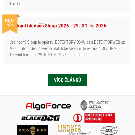
každé…
04.05.
2026
Setkání hledačů Sloup 2026 - 29.-31. 5. 2026
Jedinečný Sloup je opět tu! DETEKTORYKOVU.cz a DETEKTORWEB.cz
Vás tímto srdečně zve na přátelské setkání detektorářů SLOUP 2026.
Letošní termín je 29. 5.-31. 5. 2026 a sejdeme…
VÍCE ČLÁNKŮ