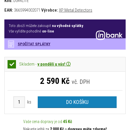
Kód:
D044LITE
EAN:
3665994002071
Výrobce:
XP Metal Detectors
Toto zboží můžete zakoupit
na výhodné splátky
.
Vše vyřídíte pohodlně
on-line
SPOČÍTAT SPLÁTKY
Skladem -
v pondělí u vás! ⓘ
2 590
Kč
vč. DPH
DO KOŠÍKU
ks
Vaše cena dopravy je od
45 Kč
Nakupte ještě za
2 000 Kč
a
dopravu máte zdarma!