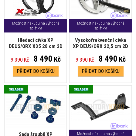
Možnost nákupu na výhodné
Možnost nákupu na výhodné
splátky!
splátky!
Hledací cívka XP
Vysokofrekvenční cívka
DEUS/ORX X35 28 cm 2D
XP DEUS/ORX 22,5 cm 2D
8 490
8 490
Kč
Kč
9 390 Kč
9 390 Kč
PŘIDAT DO KOŠÍKU
PŘIDAT DO KOŠÍKU
SKLADEM
SKLADEM
Sada šroubů XP
Možnost nákupu na výhodné