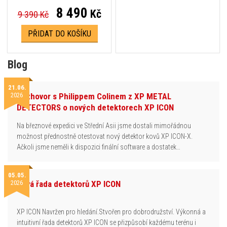
8 490
Kč
9 390 Kč
PŘIDAT DO KOŠÍKU
Blog
21.06.
2026
Rozhovor s Philippem Colinem z XP METAL
DETECTORS o nových detektorech XP ICON
Na březnové expedici ve Střední Asii jsme dostali mimořádnou
možnost přednostně otestovat nový detektor kovů XP ICON-X.
Ačkoli jsme neměli k dispozici finální software a dostatek…
05.05.
2026
Nová řada detektorů XP ICON
XP ICON Navržen pro hledání.Stvořen pro dobrodružství. Výkonná a
intuitivní řada detektorů XP ICON se přizpůsobí každému terénu i