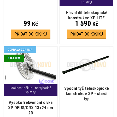
splátky!
Hlavní díl teleskopické
konstrukce XP LITE
99
1 590
Kč
Kč
PŘIDAT DO KOŠÍKU
PŘIDAT DO KOŠÍKU
DOPRAVA ZDARMA
SKLADEM
Spodní tyč teleskopické
Možnost nákupu na výhodné
splátky!
konstrukce XP - starší
typ
Vysokofrekvenční cívka
XP DEUS/ORX 13x24 cm
2D