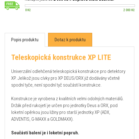
0 Kč
2 000 Kč
Popis produktu
Dotaz k produktu
Teleskopická konstrukce XP LITE
Univerzální odlehčená teleskopická konstrukce pro detektory
XP. Jelikož jsou cívky pro XP DEUS/ORX již dodávány včetně
spodní tyče, není spodní tyč součástí konstrukce.
Konstrukce je vyrobena z kvalitních velmi odolných materiálů.
Držák před rukojetí je určen pro jednotky Deus a ORX, pod
loketní opěrkou jsou ližiny pro starší jednotky XP (ADX,
ADVENTIS, G-MAXX a GOLDMAXX).
Součástí balení je i loketní popruh.