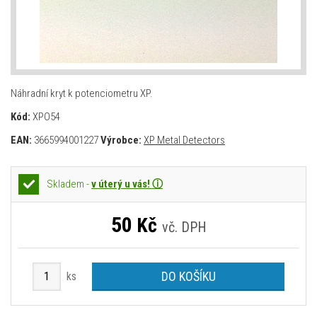
Náhradní kryt k potenciometru XP.
Kód:
XPO54
EAN:
3665994001227
Výrobce:
XP Metal Detectors
Skladem -
v úterý u vás! ⓘ
50
Kč
vč. DPH
DO KOŠÍKU
ks