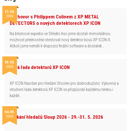
21.06.
2026
Rozhovor s Philippem Colinem z XP METAL
DETECTORS o nových detektorech XP ICON
Na březnové expedici ve Střední Asii jsme dostali mimořádnou
možnost přednostně otestovat nový detektor kovů XP ICON-X.
Ačkoli jsme neměli k dispozici finální software a dostatek…
05.05.
2026
Nová řada detektorů XP ICON
XP ICON Navržen pro hledání.Stvořen pro dobrodružství. Výkonná a
intuitivní řada detektorů XP ICON se přizpůsobí každému terénu i
každé…
04.05.
2026
Setkání hledačů Sloup 2026 - 29.-31. 5. 2026