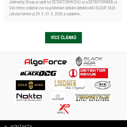
Jedinečný Sloup je opět tu! DETEKTORYKOVU.cz a DETEKTORWEB.cz
Vás tímto srdečně zve na přátelské setkání detektorářů SLOUP 2026.
Letošní termín je 29. 5.-31. 5. 2026 a sejdeme…
VÍCE ČLÁNKŮ
KONTAKTY