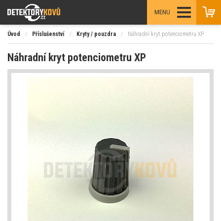
MENU
Úvod
/
Příslušenství
/
Kryty / pouzdra
/
Náhradní kryt potenciometru XP
Náhradní kryt potenciometru XP