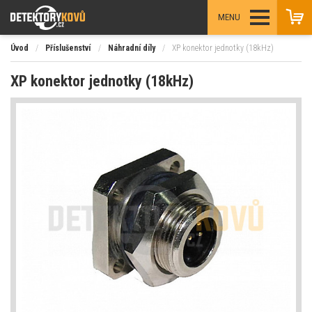
MENU
Úvod
/
Příslušenství
/
Náhradní díly
/
XP konektor jednotky (18kHz)
XP konektor jednotky (18kHz)