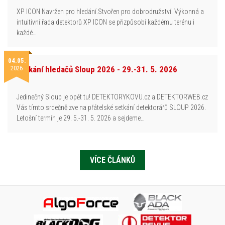
XP ICON Navržen pro hledání.Stvořen pro dobrodružství. Výkonná a
intuitivní řada detektorů XP ICON se přizpůsobí každému terénu i
každé…
04.05.
2026
Setkání hledačů Sloup 2026 - 29.-31. 5. 2026
Jedinečný Sloup je opět tu! DETEKTORYKOVU.cz a DETEKTORWEB.cz
Vás tímto srdečně zve na přátelské setkání detektorářů SLOUP 2026.
Letošní termín je 29. 5.-31. 5. 2026 a sejdeme…
VÍCE ČLÁNKŮ