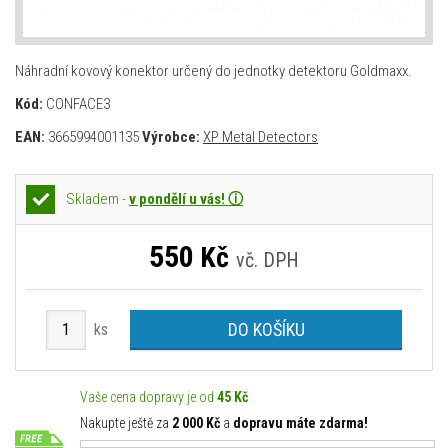
Náhradní kovový konektor určený do jednotky detektoru Goldmaxx.
Kód:
CONFACE3
EAN:
3665994001135
Výrobce:
XP Metal Detectors
Skladem -
v pondělí u vás! ⓘ
550
Kč
vč. DPH
DO KOŠÍKU
ks
Vaše cena dopravy je od
45 Kč
Nakupte ještě za
2 000 Kč
a
dopravu máte zdarma!