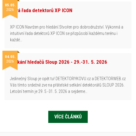
05.05.
2026
Nová řada detektorů XP ICON
XP ICON Navržen pro hledání.Stvořen pro dobrodružství. Výkonná a
intuitivní řada detektorů XP ICON se přizpůsobí každému terénu i
každé…
04.05.
2026
Setkání hledačů Sloup 2026 - 29.-31. 5. 2026
Jedinečný Sloup je opět tu! DETEKTORYKOVU.cz a DETEKTORWEB.cz
Vás tímto srdečně zve na přátelské setkání detektorářů SLOUP 2026.
Letošní termín je 29. 5.-31. 5. 2026 a sejdeme…
VÍCE ČLÁNKŮ