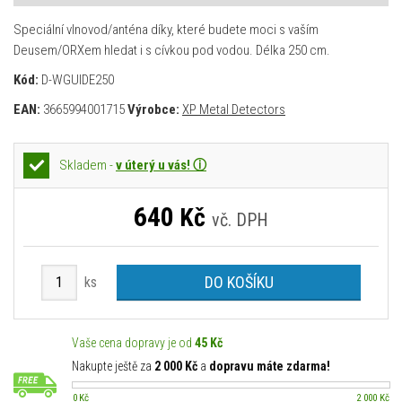
Speciální vlnovod/anténa díky, které budete moci s vaším
Deusem/ORXem hledat i s cívkou pod vodou. Délka 250 cm.
Kód:
D-WGUIDE250
EAN:
3665994001715
Výrobce:
XP Metal Detectors
Skladem -
v úterý u vás! ⓘ
640
Kč
vč. DPH
DO KOŠÍKU
ks
Vaše cena dopravy je od
45 Kč
Nakupte ještě za
2 000 Kč
a
dopravu máte zdarma!
0 Kč
2 000 Kč