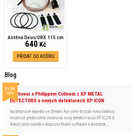
Anténa Deus/ORX 115 cm
640
Kč
PŘIDAT DO KOŠÍKU
Blog
21.06.
2026
Rozhovor s Philippem Colinem z XP METAL
DETECTORS o nových detektorech XP ICON
Na březnové expedici ve Střední Asii jsme dostali mimořádnou
možnost přednostně otestovat nový detektor kovů XP ICON-X.
Ačkoli jsme neměli k dispozici finální software a dostatek…