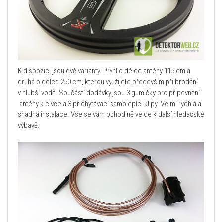
K dispozici jsou dvě varianty. První o délce antény 115 cm a
druhá o délce 250 cm, kterou využijete především při brodění
v hlubší vodě. Součástí dodávky jsou 3 gumičky pro připevnění
antény k cívce a 3 přichytávací samolepící klipy. Velmi rychlá a
snadná instalace. Vše se vám pohodlně vejde k další hledačské
výbavě.