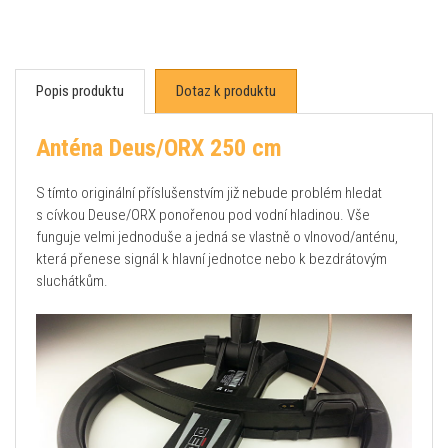
Popis produktu
Dotaz k produktu
Anténa Deus/ORX 250 cm
S tímto originální příslušenstvím již nebude problém hledat
s cívkou Deuse/ORX ponořenou pod vodní hladinou. Vše
funguje velmi jednoduše a jedná se vlastně o vlnovod/anténu,
která přenese signál k hlavní jednotce nebo k bezdrátovým
sluchátkům.