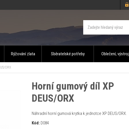
Rýžování zlata
Sběratelské potřeby
Oblečení, výstroj
EUS/ORX
Horní gumový díl XP
DEUS/ORX
Náhradní horní gumová krytka k jednotce XP DEUS/ORX.
Kód:
D084