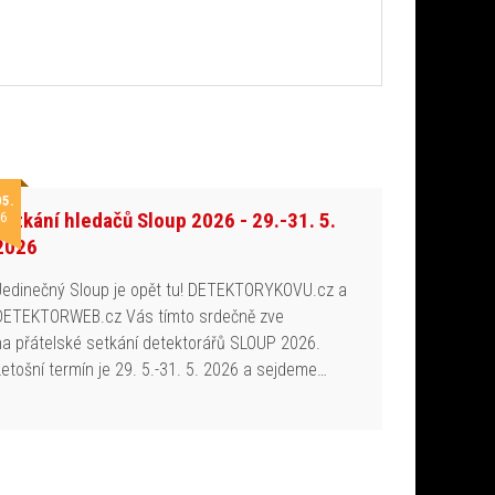
05.
Setkání hledačů Sloup 2026 - 29.-31. 5.
6
2026
Jedinečný Sloup je opět tu! DETEKTORYKOVU.cz a
DETEKTORWEB.cz Vás tímto srdečně zve
na přátelské setkání detektorářů SLOUP 2026.
Letošní termín je 29. 5.-31. 5. 2026 a sejdeme…