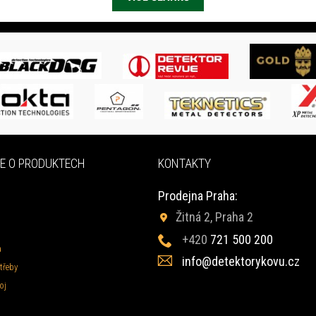
E O PRODUKTECH
KONTAKTY
Prodejna Praha:
Žitná 2, Praha 2
+420
721 500 200
a
info@detektorykovu.cz
třeby
oj