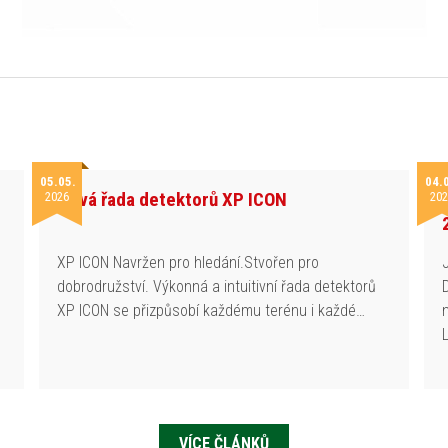
05.05.
04.
Nová řada detektorů XP ICON
2026
202
h
XP ICON Navržen pro hledání.Stvořen pro
dobrodružství. Výkonná a intuitivní řada detektorů
XP ICON se přizpůsobí každému terénu i každé…
VÍCE ČLÁNKŮ