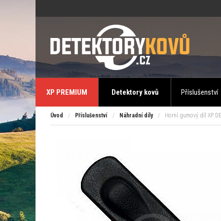
XP PREMIUM
Detektory kovů
Příslušenství
Úvod
/
Příslušenství
/
Náhradní díly
/
Horní gumový díl XP D