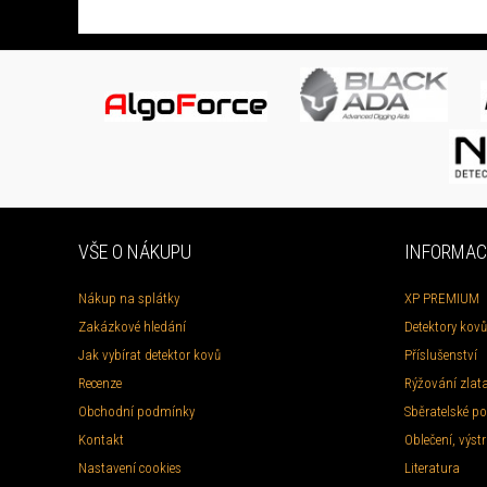
VŠE O NÁKUPU
INFORMAC
Nákup na splátky
XP PREMIUM
Zakázkové hledání
Detektory kovů
Jak vybírat detektor kovů
Příslušenství
Recenze
Rýžování zlat
Obchodní podmínky
Sběratelské po
Kontakt
Oblečení, výstr
Nastavení cookies
Literatura