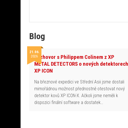
Blog
21.06.
Rozhovor s Philippem Colinem z XP
2026
METAL DETECTORS o nových detektorec
XP ICON
Na březnové expedici ve Střední Asii jsme dostali
mimořádnou možnost přednostně otestovat nový
detektor kovů XP ICON-X. Ačkoli jsme neměli k
dispozici finální software a dostatek…