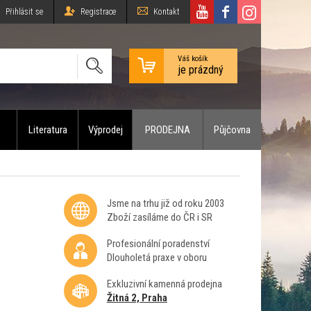
Přihlásit se
Registrace
Kontakt
Váš košík
je prázdný
Literatura
Výprodej
PRODEJNA
Půjčovna
Jsme na trhu již od roku 2003
Zboží zasíláme do ČR i SR
Profesionální poradenství
Dlouholetá praxe v oboru
Exkluzivní kamenná prodejna
Žitná 2, Praha