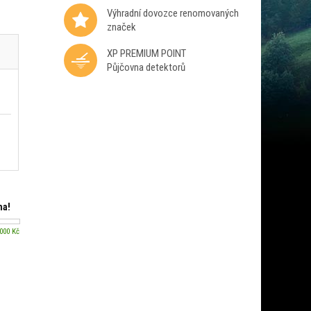
Výhradní dovozce renomovaných
značek
XP PREMIUM POINT
Půjčovna detektorů
ma!
 000 Kč