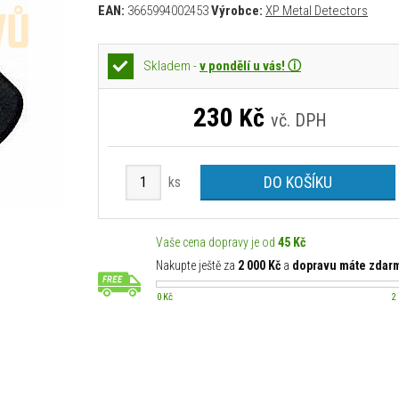
EAN:
3665994002453
Výrobce:
XP Metal Detectors
Skladem -
v pondělí u vás! ⓘ
230
Kč
vč. DPH
DO KOŠÍKU
ks
Vaše cena dopravy je od
45 Kč
Nakupte ještě za
2 000 Kč
a
dopravu máte zdar
0 Kč
2