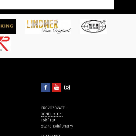
PROVOZOVATEL:
XONEL, s. r. o.
Polní 159
252 45 Dolní Břežany