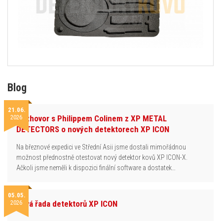
Blog
21.06.
2026
Rozhovor s Philippem Colinem z XP METAL
DETECTORS o nových detektorech XP ICON
Na březnové expedici ve Střední Asii jsme dostali mimořádnou
možnost přednostně otestovat nový detektor kovů XP ICON-X.
Ačkoli jsme neměli k dispozici finální software a dostatek…
05.05.
2026
Nová řada detektorů XP ICON