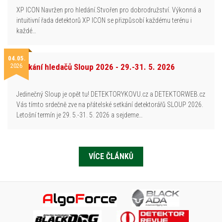
XP ICON Navržen pro hledání.Stvořen pro dobrodružství. Výkonná a
intuitivní řada detektorů XP ICON se přizpůsobí každému terénu i
každé…
04.05.
2026
Setkání hledačů Sloup 2026 - 29.-31. 5. 2026
Jedinečný Sloup je opět tu! DETEKTORYKOVU.cz a DETEKTORWEB.cz
Vás tímto srdečně zve na přátelské setkání detektorářů SLOUP 2026.
Letošní termín je 29. 5.-31. 5. 2026 a sejdeme…
VÍCE ČLÁNKŮ