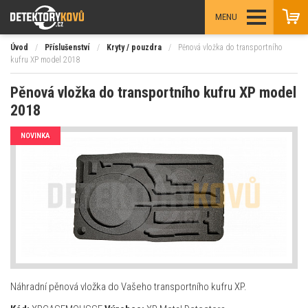
MENU
Úvod
/
Příslušenství
/
Kryty / pouzdra
/
Pěnová vložka do transportního
kufru XP model 2018
Pěnová vložka do transportního kufru XP model
2018
NOVINKA
Náhradní pěnová vložka do Vašeho transportního kufru XP.