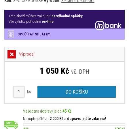
Kód:
XPCASEMOUSSE
Výrobce:
XP Metal Detectors
Toto zboží můžete zakoupit
na výhodné splátky
.
Vše vyřídíte pohodlně
on-line
SPOČÍTAT SPLÁTKY
Výprodej
1 050
Kč
vč. DPH
DO KOŠÍKU
ks
Vaše cena dopravy je od
45 Kč
Nakupte ještě za
2 000 Kč
a
dopravu máte zdarma!
0 Kč
2 000 Kč