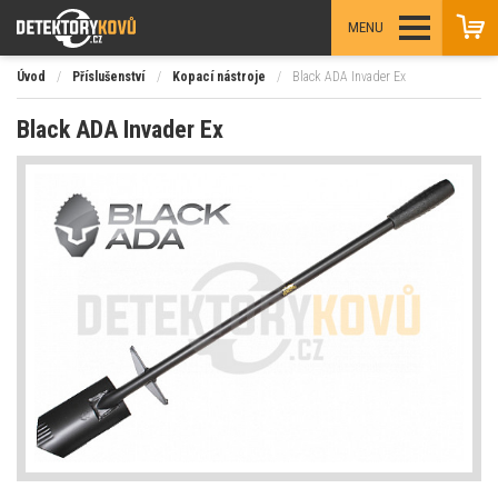
MENU
Úvod
/
Příslušenství
/
Kopací nástroje
/
Black ADA Invader Ex
Black ADA Invader Ex