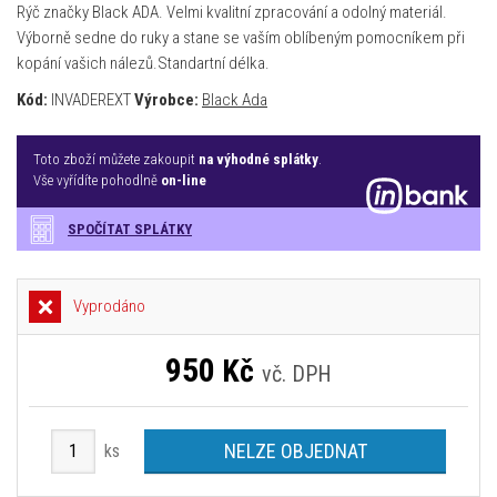
Rýč značky Black ADA. Velmi kvalitní zpracování a odolný materiál.
Výborně sedne do ruky a stane se vaším oblíbeným pomocníkem při
kopání vašich nálezů.Standartní délka.
Kód:
INVADEREXT
Výrobce:
Black Ada
Toto zboží můžete zakoupit
na výhodné splátky
.
Vše vyřídíte pohodlně
on-line
SPOČÍTAT SPLÁTKY
Vyprodáno
950
Kč
vč. DPH
NELZE OBJEDNAT
ks