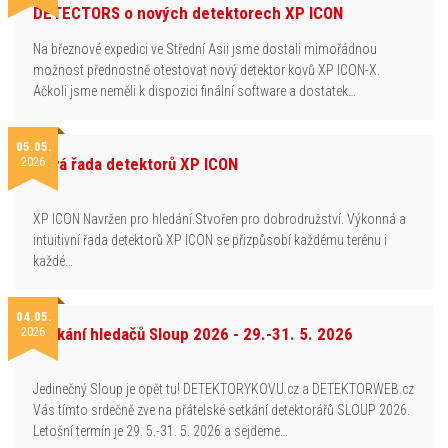
DETECTORS o nových detektorech XP ICON
Na březnové expedici ve Střední Asii jsme dostali mimořádnou
možnost přednostně otestovat nový detektor kovů XP ICON-X.
Ačkoli jsme neměli k dispozici finální software a dostatek…
05.05.
2026
Nová řada detektorů XP ICON
XP ICON Navržen pro hledání.Stvořen pro dobrodružství. Výkonná a
intuitivní řada detektorů XP ICON se přizpůsobí každému terénu i
každé…
04.05.
2026
Setkání hledačů Sloup 2026 - 29.-31. 5. 2026
Jedinečný Sloup je opět tu! DETEKTORYKOVU.cz a DETEKTORWEB.cz
Vás tímto srdečně zve na přátelské setkání detektorářů SLOUP 2026.
Letošní termín je 29. 5.-31. 5. 2026 a sejdeme…