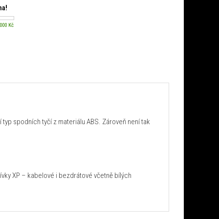
ma!
 000 Kč
ší typ spodních tyčí z materiálu ABS. Zároveň není tak
ívky XP – kabelové i bezdrátové včetně bílých