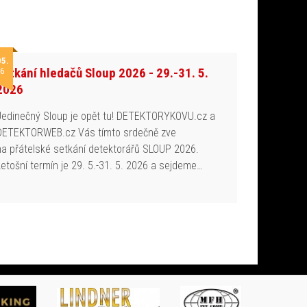
05.
Setkání hledačů Sloup 2026 - 29.-31. 5.
6
2026
Jedinečný Sloup je opět tu! DETEKTORYKOVU.cz a
DETEKTORWEB.cz Vás tímto srdečně zve
na přátelské setkání detektorářů SLOUP 2026.
Letošní termín je 29. 5.-31. 5. 2026 a sejdeme…