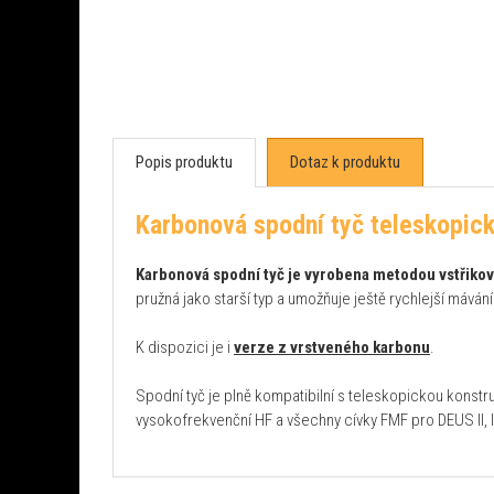
Popis produktu
Dotaz k produktu
Karbonová spodní tyč teleskopic
Karbonová spodní tyč je vyrobena metodou vstřikov
pružná jako starší typ a umožňuje ještě rychlejší mávání
K dispozici je i
verze z vrstveného karbonu
.
Spodní tyč je plně kompatibilní s teleskopickou konstr
vysokofrekvenční HF a všechny cívky FMF pro DEUS II, 