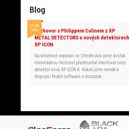
Blog
21.06.
Rozhovor s Philippem Colinem z XP
2026
METAL DETECTORS o nových detektorec
XP ICON
Na březnové expedici ve Střední Asii jsme dostali
mimořádnou možnost přednostně otestovat nový
detektor kovů XP ICON-X. Ačkoli jsme neměli k
dispozici finální software a dostatek…