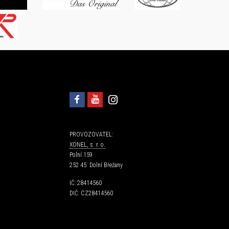
PROVOZOVATEL:
XONEL, s. r. o.
Polní 159
252 45 Dolní Břežany
IČ: 28414560
DIČ: CZ28414560