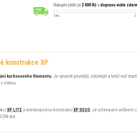
Nakupte ještě za
2 000 Kč
a
dopravu máte zdar
0 Kč
2
ké konstrukce XP
ání karbonového filamentu.
Je výrazně pevnější, odolnější a lehčí než star
 s cívkou.
ukcí
XP LITE
a teleskopickou konstrukcí
XP DEUS
. Je určena pro veškeré c
ICON atd.