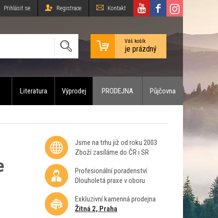
Přihlásit se
Registrace
Kontakt
Váš košík
je prázdný
Literatura
Výprodej
PRODEJNA
Půjčovna
Jsme na trhu již od roku 2003
Zboží zasíláme do ČR i SR
e
Profesionální poradenství
Dlouholetá praxe v oboru
Exkluzivní kamenná prodejna
Žitná 2, Praha