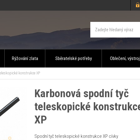
Rýžování zlata
Sběratelské potřeby
Oblečení, výstroj
eleskopické konstrukce XP
Karbonová spodní tyč
teleskopické konstrukc
XP
Spodní tyč teleskopické konstrukce XP cívky