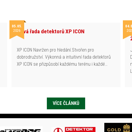
05.05.
04.
Nová řada detektorů XP ICON
2026
202
h
XP ICON Navržen pro hledání.Stvořen pro
dobrodružství. Výkonná a intuitivní řada detektorů
XP ICON se přizpůsobí každému terénu i každé…
VÍCE ČLÁNKŮ