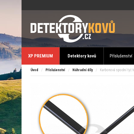
XP PREMIUM
Detektory kovů
Příslušenství
Úvod
/
Příslušenství
/
Náhradní díly
/
Karbonová spodní tyč t