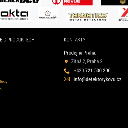
E O PRODUKTECH
KONTAKTY
Prodejna Praha:
Žitná 2, Praha 2
+420
721 500 200
a
info@detektorykovu.cz
třeby
oj