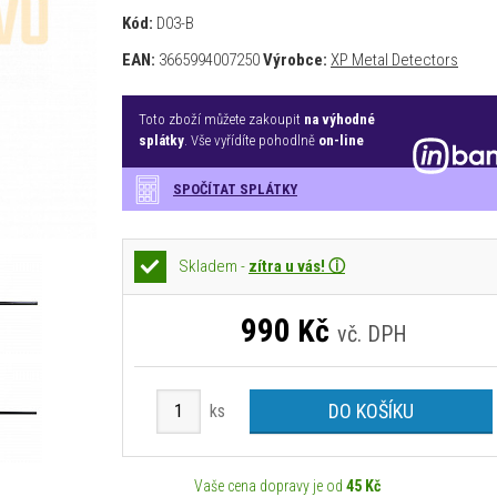
Kód:
D03-B
EAN:
3665994007250
Výrobce:
XP Metal Detectors
Toto zboží můžete zakoupit
na výhodné
splátky
. Vše vyřídíte pohodlně
on-line
SPOČÍTAT SPLÁTKY
Skladem -
zítra u vás! ⓘ
990
Kč
vč. DPH
DO KOŠÍKU
ks
Vaše cena dopravy je od
45 Kč