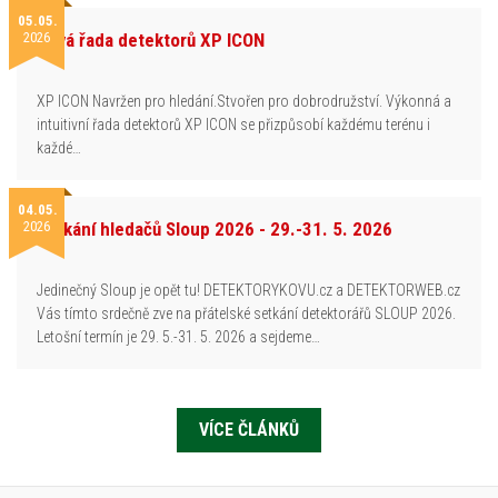
05.05.
2026
Nová řada detektorů XP ICON
XP ICON Navržen pro hledání.Stvořen pro dobrodružství. Výkonná a
intuitivní řada detektorů XP ICON se přizpůsobí každému terénu i
každé…
04.05.
2026
Setkání hledačů Sloup 2026 - 29.-31. 5. 2026
Jedinečný Sloup je opět tu! DETEKTORYKOVU.cz a DETEKTORWEB.cz
Vás tímto srdečně zve na přátelské setkání detektorářů SLOUP 2026.
Letošní termín je 29. 5.-31. 5. 2026 a sejdeme…
VÍCE ČLÁNKŮ