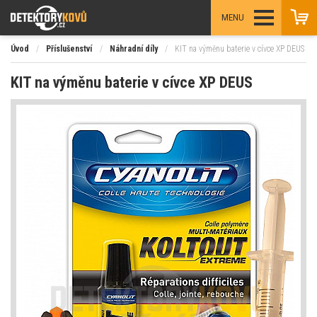
MENU
Úvod
/
Příslušenství
/
Náhradní díly
/
KIT na výměnu baterie v cívce XP DEUS
KIT na výměnu baterie v cívce XP DEUS