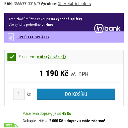
EAN:
3665994001579
Výrobce:
XP Metal Detectors
Toto zboží můžete zakoupit
na výhodné splátky
.
Vše vyřídíte pohodlně
on-line
SPOČÍTAT SPLÁTKY
Skladem -
v úterý u vás! ⓘ
1 190
Kč
vč. DPH
DO KOŠÍKU
ks
Vaše cena dopravy je od
45 Kč
Nakupte ještě za
2 000 Kč
a
dopravu máte zdarma!