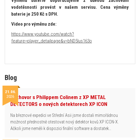
Výměnu baterie doporučujeme z důvodu zachování
vodotěsnosti provést v našem servisu. Cena výměny
baterie je 250 Kč s DPH.
Video pro výměnu zde:
https://www.youtube.com/watch?
feature=player_detailpage&v=bND5Ius163o
Blog
21.06.
2026
Rozhovor s Philippem Colinem z XP METAL
DETECTORS o nových detektorech XP ICON
Na březnové expedici ve Střední Asii jsme dostali mimořádnou
možnost přednostně otestovat nový detektor kovů XP ICON-X.
Ačkoli jsme neměli k dispozici finální software a dostatek…