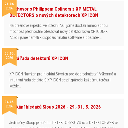
21.06.
2026
Rozhovor s Philippem Colinem z XP METAL
DETECTORS o nových detektorech XP ICON
Na březnové expedici ve Střední Asii jsme dostali mimořádnou
možnost přednostně otestovat nový detektor kovů XP ICON-X.
Ačkoli jsme neměli k dispozici finální software a dostatek…
05.05.
2026
Nová řada detektorů XP ICON
XP ICON Navržen pro hledání.Stvořen pro dobrodružství. Výkonná a
intuitivní řada detektorů XP ICON se přizpůsobí každému terénu i
každé…
04.05.
2026
Setkání hledačů Sloup 2026 - 29.-31. 5. 2026
Jedinečný Sloup je opět tu! DETEKTORYKOVU.cz a DETEKTORWEB.cz