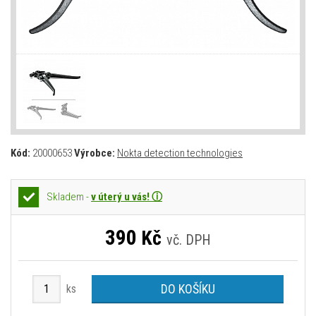
Kód:
20000653
Výrobce:
Nokta detection technologies
Skladem -
v úterý u vás! ⓘ
390
Kč
vč. DPH
DO KOŠÍKU
ks