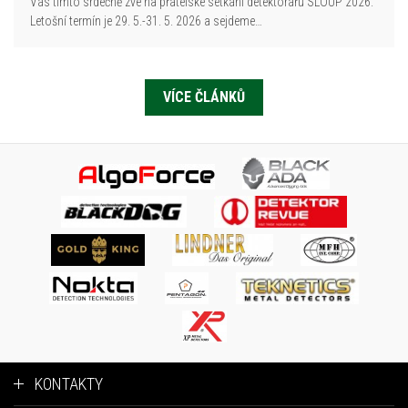
Vás tímto srdečně zve na přátelské setkání detektorářů SLOUP 2026.
Letošní termín je 29. 5.-31. 5. 2026 a sejdeme…
VÍCE ČLÁNKŮ
KONTAKTY