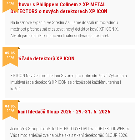
2026
Rozhovor s Philippem Colinem z XP METAL
DETECTORS o nových detektorech XP ICON
Na březnové expedici ve Střední Asii jsme dostali mimořádnou
možnost přednostně otestovat nový detektor kovů XP ICON-X.
Ačkoli jsme neměli k dispozici finální software a dostatek…
05.05.
2026
Nová řada detektorů XP ICON
XP ICON Navržen pro hledání.Stvořen pro dobrodružství. Výkonná a
intuitivní řada detektorů XP ICON se přizpůsobí každému terénu i
každé…
04.05.
2026
Setkání hledačů Sloup 2026 - 29.-31. 5. 2026
Jedinečný Sloup je opět tu! DETEKTORYKOVU.cz a DETEKTORWEB.cz
Vás tímto srdečně zve na přátelské setkání detektorářů SLOUP 2026.