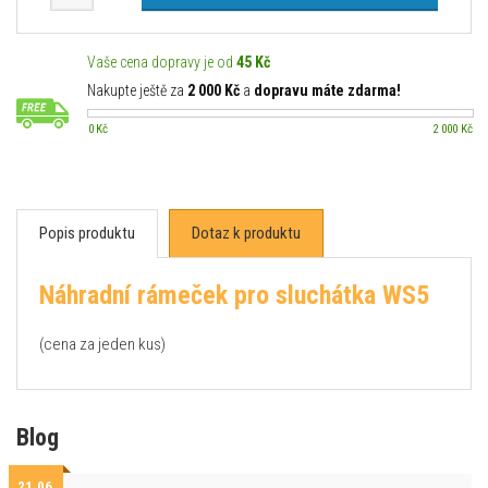
Vaše cena dopravy je od
45 Kč
Nakupte ještě za
2 000 Kč
a
dopravu máte zdarma!
0 Kč
2 000 Kč
Popis produktu
Dotaz k produktu
Náhradní rámeček pro sluchátka WS5
(cena za jeden kus)
Blog
21.06.