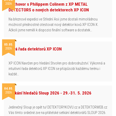
2026
Rozhovor s Philippem Colinem z XP METAL
DETECTORS o nových detektorech XP ICON
Na březnové expedici ve Střední Asii jsme dostali mimořádnou
možnost přednostně otestovat nový detektor kovů XP ICON-X.
Ačkoli jsme neměli k dispozici finální software a dostatek…
05.05.
2026
Nová řada detektorů XP ICON
XP ICON Navržen pro hledání.Stvořen pro dobrodružství. Výkonná a
intuitivní řada detektorů XP ICON se přizpůsobí každému terénu i
každé…
04.05.
2026
Setkání hledačů Sloup 2026 - 29.-31. 5. 2026
Jedinečný Sloup je opět tu! DETEKTORYKOVU.cz a DETEKTORWEB.cz
Vás tímto srdečně zve na přátelské setkání detektorářů SLOUP 2026.