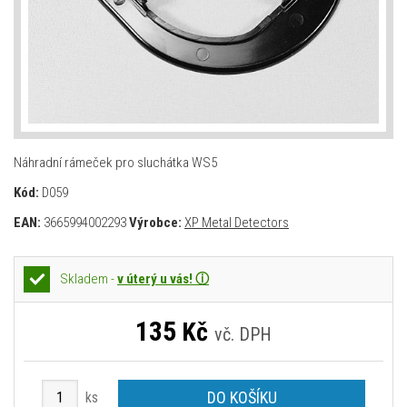
Náhradní rámeček pro sluchátka WS5
Kód:
D059
EAN:
3665994002293
Výrobce:
XP Metal Detectors
Skladem -
v úterý u vás! ⓘ
135
Kč
vč. DPH
DO KOŠÍKU
ks