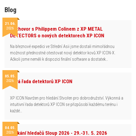
Blog
21.06.
2026
Rozhovor s Philippem Colinem z XP METAL
DETECTORS o nových detektorech XP ICON
Na březnové expedici ve Střední Asii jsme dostali mimořádnou
možnost přednostně otestovat nový detektor kovů XP ICON-X.
Ačkoli jsme neměli k dispozici finální software a dostatek…
05.05.
2026
Nová řada detektorů XP ICON
XP ICON Navržen pro hledání.Stvořen pro dobrodružství. Výkonná a
intuitivní řada detektorů XP ICON se přizpůsobí každému terénu i
každé…
04.05.
2026
Setkání hledačů Sloup 2026 - 29.-31. 5. 2026