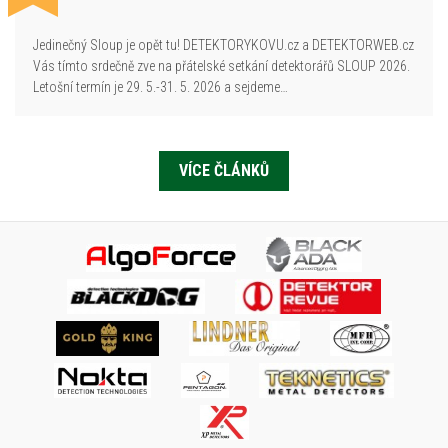
Jedinečný Sloup je opět tu! DETEKTORYKOVU.cz a DETEKTORWEB.cz
Vás tímto srdečně zve na přátelské setkání detektorářů SLOUP 2026.
Letošní termín je 29. 5.-31. 5. 2026 a sejdeme…
VÍCE ČLÁNKŮ