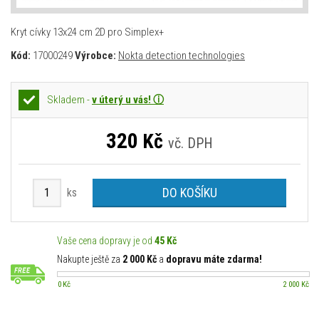
Kryt cívky 13x24 cm 2D pro Simplex+
Kód:
17000249
Výrobce:
Nokta detection technologies
Skladem -
v úterý u vás! ⓘ
320
Kč
vč. DPH
DO KOŠÍKU
ks
Vaše cena dopravy je od
45 Kč
Nakupte ještě za
2 000 Kč
a
dopravu máte zdarma!
0 Kč
2 000 Kč