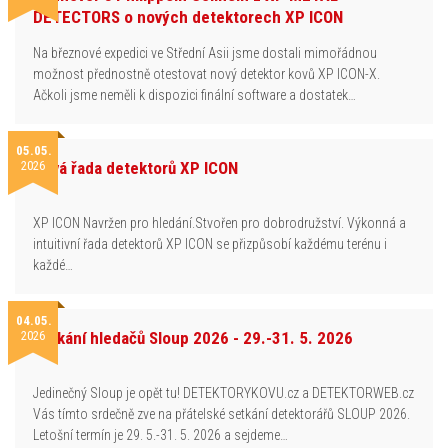
DETECTORS o nových detektorech XP ICON
Na březnové expedici ve Střední Asii jsme dostali mimořádnou
možnost přednostně otestovat nový detektor kovů XP ICON-X.
Ačkoli jsme neměli k dispozici finální software a dostatek…
05.05.
2026
Nová řada detektorů XP ICON
XP ICON Navržen pro hledání.Stvořen pro dobrodružství. Výkonná a
intuitivní řada detektorů XP ICON se přizpůsobí každému terénu i
každé…
04.05.
2026
Setkání hledačů Sloup 2026 - 29.-31. 5. 2026
Jedinečný Sloup je opět tu! DETEKTORYKOVU.cz a DETEKTORWEB.cz
Vás tímto srdečně zve na přátelské setkání detektorářů SLOUP 2026.
Letošní termín je 29. 5.-31. 5. 2026 a sejdeme…