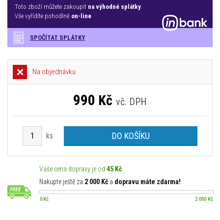
Toto zboží můžete zakoupit
na výhodné splátky
.
Vše vyřídíte pohodlně
on-line
SPOČÍTAT SPLÁTKY
Na objednávku
990
Kč
vč. DPH
DO KOŠÍKU
ks
Vaše cena dopravy je od
45 Kč
Nakupte ještě za
2 000 Kč
a
dopravu máte zdarma!
0 Kč
2 000 Kč