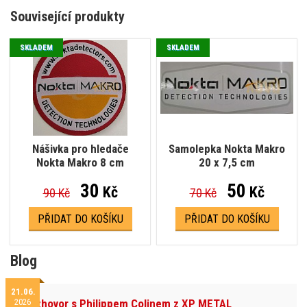
Související produkty
SKLADEM
SKLADEM
Nášivka pro hledače
Samolepka Nokta Makro
Nokta Makro 8 cm
20 x 7,5 cm
30
50
Kč
Kč
90 Kč
70 Kč
PŘIDAT DO KOŠÍKU
PŘIDAT DO KOŠÍKU
Blog
21.06.
2026
Rozhovor s Philippem Colinem z XP METAL