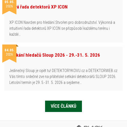
05.05.
2026
Nová řada detektorů XP ICON
XP ICON Navržen pro hledání.Stvořen pro dobrodružství. Výkonná a
intuitivní řada detektorů XP ICON se přizpůsobí každému terénu i
každé…
04.05.
2026
Setkání hledačů Sloup 2026 - 29.-31. 5. 2026
Jedinečný Sloup je opět tu! DETEKTORYKOVU.cz a DETEKTORWEB.cz
Vás tímto srdečně zve na přátelské setkání detektorářů SLOUP 2026.
Letošní termín je 29. 5.-31. 5. 2026 a sejdeme…
VÍCE ČLÁNKŮ