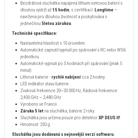
Bezdrátová sluchátka napájená lithium-iontovou baterií s
dlouhou výdrží až
15 hodin
, s certifikací
Longtime
—
navržena pro dlouhou životnost a poskytována s
jedinečnou
5letou zárukou
.
Technické specifikace:
Nastavitelná hlasitost s 10 úrovněmi.
Automatické zapnutí/vypnutí po spárování s RC nebo WS6
jednotkou.
Automatické vypnutí po 5 hodinách při spárování (jinak 5
minut)
Lithiová baterie -
rychlé nabíjení
cca 2 hodiny.
LED indikátor stavu baterie.
Zvuková frekvence 20~20 000 Hz, Rádiová frekvence
2,400 GHz ~ 2,480 GHz
Vyrobeno ve Francii.
Záruka 5 let
na sluchátka, baterie 2 roky.
Sluchátka jsou určena pouze pro detektor
XP DEUS II!
Hmotnost: 250 g
Sluchátka jsou dodávaná s nejnovější verzí softwaru.