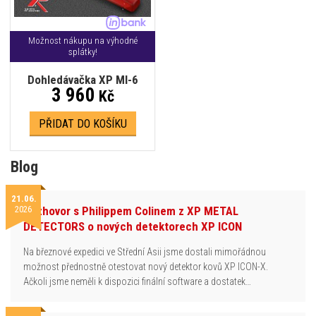
Možnost nákupu na výhodné
splátky!
Dohledávačka XP MI-6
3 960
Kč
PŘIDAT DO KOŠÍKU
Blog
21.06.
2026
Rozhovor s Philippem Colinem z XP METAL
DETECTORS o nových detektorech XP ICON
Na březnové expedici ve Střední Asii jsme dostali mimořádnou
možnost přednostně otestovat nový detektor kovů XP ICON-X.
Ačkoli jsme neměli k dispozici finální software a dostatek…