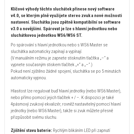
Klíčové výhody těchto sluchátek přinese nový software
v4.0, se kterým plně využijete stereo zvuk a nové možnosti
nastavení. Sluchátka jsou zpětně kompatibilní se software
v3.0 a novějšími. Spárovat je lze s hlavní jednotkou nebo
sluchátkovou jednotkou WS6/WS6 ST.
Po spárování s hlavní jednotkou nebo s WS6 Master se
sluchátka automaticky zapínají a vypínají.
(V manuálním režimu je zapnete stisknutím tlačítka „–“ a
vypnete současným stiskem tlačítek „+“ a „–“.)
Pokud není zjištěno žádné spojení, sluchátka se po 5 minutách
automaticky vypnou.
Hlasitost lze regulovat buď hlavní jednotky (nebo WS6 Master),
nebo přímo pomocí jejich tlačítek + / –. K dispozici je také
4pásmový zvukový ekvalizér, rovněž nastavitelný pomocí hlavní
jednotky (nebo WS6 Master), takže si zvuk můžete přesně
přizpůsobit svému sluchu.
Zjištění stavu baterie:
Rychlým blikáním LED při zapnutí