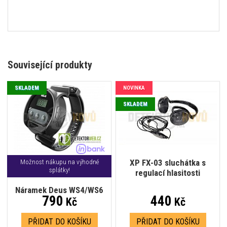
Související produkty
SKLADEM
NOVINKA
SKLADEM
XP FX-03 sluchátka s
Možnost nákupu na výhodné
splátky!
regulací hlasitosti
Náramek Deus WS4/WS6
790
440
Kč
Kč
PŘIDAT DO KOŠÍKU
PŘIDAT DO KOŠÍKU