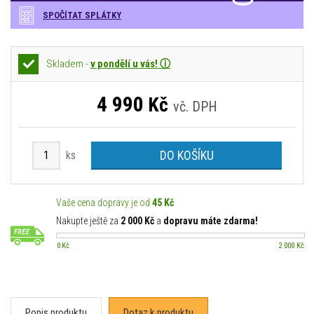
SPOČÍTAT SPLÁTKY
Skladem -
v pondělí u vás! ⓘ
4 990
Kč
vč. DPH
DO KOŠÍKU
ks
Vaše cena dopravy je od
45 Kč
Nakupte ještě za
2 000 Kč
a
dopravu máte zdarma!
0 Kč
2 000 Kč
Popis produktu
Dotaz k produktu