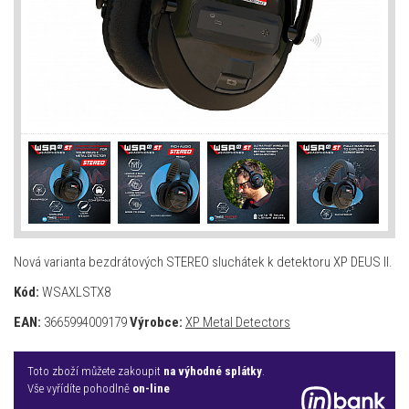
Nová varianta bezdrátových STEREO sluchátek k detektoru XP DEUS II.
Kód:
WSAXLSTX8
EAN:
3665994009179
Výrobce:
XP Metal Detectors
Toto zboží můžete zakoupit
na výhodné splátky
.
Vše vyřídíte pohodlně
on-line