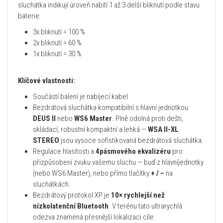
sluchátka indikují úroveň nabití 1 až 3 delší bliknutí podle stavu
baterie:
3x bliknutí = 100 %
2x bliknutí = 60 %
1x bliknutí = 30 %
Klíčové vlastnosti:
Součástí balení je nabíjecí kabel
Bezdrátová sluchátka kompatibilní s hlavní jednotkou
DEUS II
nebo
WS6 Master
. Plně odolná proti dešti,
skládací, robustní kompaktní a lehká —
WSA II-XL
STEREO
jsou vysoce sofistikovaná bezdrátová sluchátka.
Regulace hlasitosti a
4pásmového ekvalizéru
pro
přizpůsobení zvuku vašemu sluchu — buď z hlavníjednotky
(nebo WS6 Master), nebo přímo tlačítky
+ / –
na
sluchátkách.
Bezdrátový protokol XP je
10× rychlejší než
nízkolatenční Bluetooth
. V terénu tato ultrarychlá
odezva znamená přesnější lokalizaci cíle.