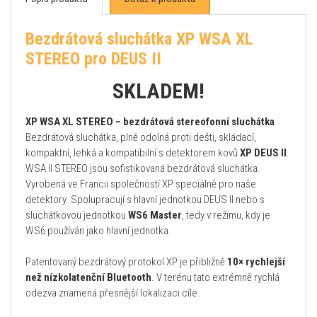
Bezdrátová sluchátka XP WSA XL
STEREO pro DEUS II
SKLADEM!
XP WSA XL STEREO – bezdrátová stereofonní sluchátka
Bezdrátová sluchátka, plně odolná proti dešti, skládací,
kompaktní, lehká a kompatibilní s detektorem kovů
XP DEUS II
.
WSA II STEREO jsou sofistikovaná bezdrátová sluchátka.
Vyrobená ve Francii společností XP speciálně pro naše
detektory. Spolupracují s hlavní jednotkou DEUS II nebo s
sluchátkovou jednotkou
WS6 Master
, tedy v režimu, kdy je
WS6 používán jako hlavní jednotka.
Patentovaný bezdrátový protokol XP je přibližně
10× rychlejší
než nízkolatenční Bluetooth
. V terénu tato extrémně rychlá
odezva znamená přesnější lokalizaci cíle.