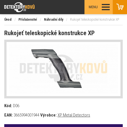
MENU
Úvod
/
Příslušenství
/
Náhradní díly
/
Rukojeť teleskopické konstrukce XP
Rukojeť teleskopické konstrukce XP
Kód:
D06
EAN:
3665994001944
Výrobce:
XP Metal Detectors