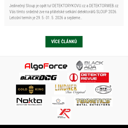
Jedinečný Sloup je opět tu! DETEKTORYKOVU.cz a DETEKTORWEB.cz
Vás tímto srdečně zve na přátelské setkání detektorářů SLOUP 2026.
Letošní termín je 29. 5.-31. 5. 2026 a sejdeme…
VÍCE ČLÁNKŮ