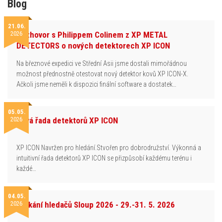
Blog
21.06.
2026
Rozhovor s Philippem Colinem z XP METAL
DETECTORS o nových detektorech XP ICON
Na březnové expedici ve Střední Asii jsme dostali mimořádnou
možnost přednostně otestovat nový detektor kovů XP ICON-X.
Ačkoli jsme neměli k dispozici finální software a dostatek…
05.05.
2026
Nová řada detektorů XP ICON
XP ICON Navržen pro hledání.Stvořen pro dobrodružství. Výkonná a
intuitivní řada detektorů XP ICON se přizpůsobí každému terénu i
každé…
04.05.
2026
Setkání hledačů Sloup 2026 - 29.-31. 5. 2026