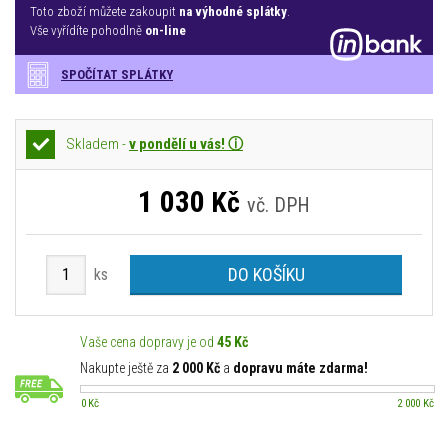
Toto zboží můžete zakoupit
na výhodné splátky
.
Vše vyřídíte pohodlně
on-line
SPOČÍTAT SPLÁTKY
Skladem -
v pondělí u vás! ⓘ
1 030
Kč
vč. DPH
DO KOŠÍKU
ks
Vaše cena dopravy je od
45 Kč
Nakupte ještě za
2 000 Kč
a
dopravu máte zdarma!
0 Kč
2 000 Kč