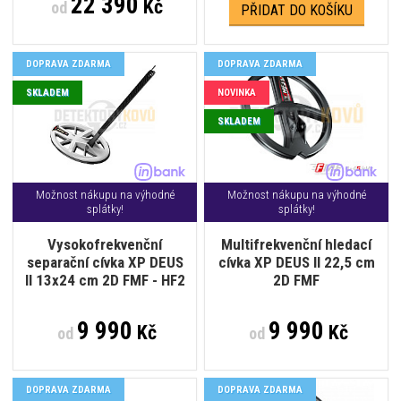
22 390
Kč
od
PŘIDAT DO KOŠÍKU
DOPRAVA ZDARMA
DOPRAVA ZDARMA
SKLADEM
NOVINKA
SKLADEM
Možnost nákupu na výhodné
Možnost nákupu na výhodné
splátky!
splátky!
Vysokofrekvenční
Multifrekvenční hledací
separační cívka XP DEUS
cívka XP DEUS II 22,5 cm
II 13x24 cm 2D FMF - HF2
2D FMF
9 990
9 990
Kč
Kč
od
od
DOPRAVA ZDARMA
DOPRAVA ZDARMA