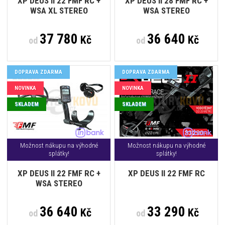
XP DEUS II 22 FMF RC +
XP DEUS II 28 FMF RC +
WSA XL STEREO
WSA STEREO
37 780
36 640
Kč
Kč
od
od
DOPRAVA ZDARMA
DOPRAVA ZDARMA
NOVINKA
NOVINKA
SKLADEM
SKLADEM
Možnost nákupu na výhodné
Možnost nákupu na výhodné
splátky!
splátky!
XP DEUS II 22 FMF RC +
XP DEUS II 22 FMF RC
WSA STEREO
36 640
33 290
Kč
Kč
od
od