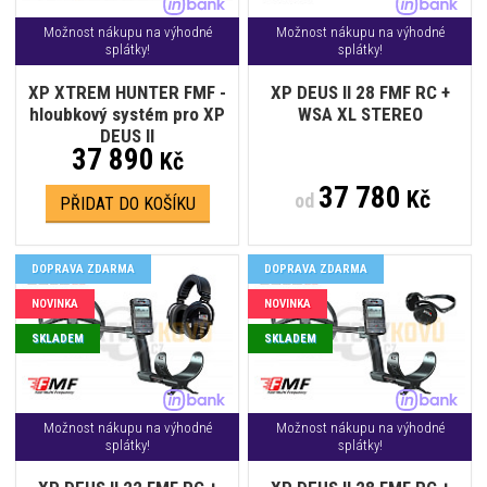
Možnost nákupu na výhodné
Možnost nákupu na výhodné
splátky!
splátky!
XP XTREM HUNTER FMF -
XP DEUS II 28 FMF RC +
hloubkový systém pro XP
WSA XL STEREO
DEUS II
37 890
Kč
37 780
Kč
od
PŘIDAT DO KOŠÍKU
DOPRAVA ZDARMA
DOPRAVA ZDARMA
NOVINKA
NOVINKA
SKLADEM
SKLADEM
Možnost nákupu na výhodné
Možnost nákupu na výhodné
splátky!
splátky!