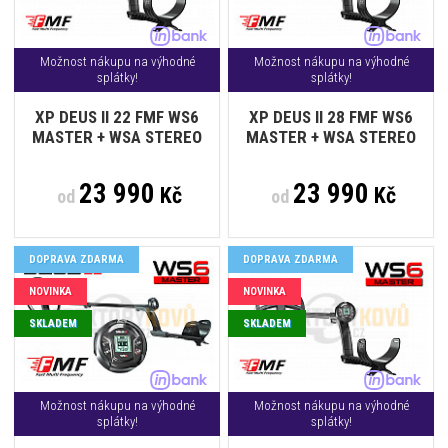
Možnost nákupu na výhodné
Možnost nákupu na výhodné
splátky!
splátky!
XP DEUS II 22 FMF WS6
XP DEUS II 28 FMF WS6
MASTER + WSA STEREO
MASTER + WSA STEREO
23 990
23 990
Kč
Kč
od
od
DOPRAVA ZDARMA
DOPRAVA ZDARMA
NOVINKA
NOVINKA
SKLADEM
SKLADEM
Možnost nákupu na výhodné
Možnost nákupu na výhodné
splátky!
splátky!