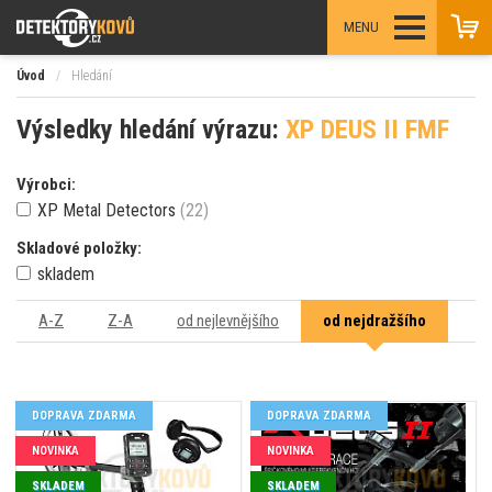
MENU
Úvod
/
Hledání
Výsledky hledání výrazu:
XP DEUS II FMF
Výrobci:
XP Metal Detectors
(22)
Skladové položky:
skladem
A-Z
Z-A
od nejlevnějšího
od nejdražšího
DOPRAVA ZDARMA
DOPRAVA ZDARMA
NOVINKA
NOVINKA
SKLADEM
SKLADEM