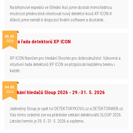
Na březnové expedici ve Střední Asii jsme dostali mimořádnou
možnost přednostně otestovat nový detektor kovů XP ICON-X.
Ačkoli jsme neměli k dispozici finální software a dostatek…
05.05.
2026
Nová řada detektorů XP ICON
XP ICON Navržen pro hledání.Stvořen pro dobrodružství. Výkonná a
intuitivní řada detektorů XP ICON se přizpůsobí každému terénu i
každé…
04.05.
2026
Setkání hledačů Sloup 2026 - 29.-31. 5. 2026
Jedinečný Sloup je opět tu! DETEKTORYKOVU.cz a DETEKTORWEB.cz
Vás tímto srdečně zve na přátelské setkání detektorářů SLOUP 2026.
Letošní termín je 29. 5.-31. 5. 2026 a sejdeme…