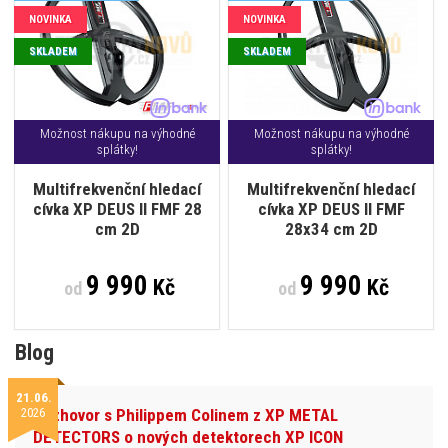
NOVINKA
NOVINKA
SKLADEM
SKLADEM
Možnost nákupu na výhodné
Možnost nákupu na výhodné
splátky!
splátky!
Multifrekvenční hledací
Multifrekvenční hledací
cívka XP DEUS II FMF 28
cívka XP DEUS II FMF
cm 2D
28x34 cm 2D
9 990
9 990
Kč
Kč
od
od
Blog
21.06.
2026
Rozhovor s Philippem Colinem z XP METAL
DETECTORS o nových detektorech XP ICON