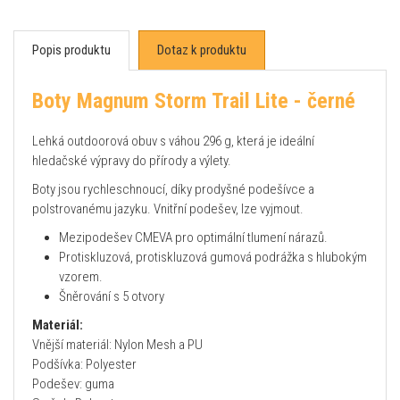
Popis produktu
Dotaz k produktu
Boty Magnum Storm Trail Lite - černé
Lehká outdoorová obuv s váhou 296 g, která je ideální
hledačské výpravy do přírody a výlety.
Boty jsou rychleschnoucí, díky prodyšné podešívce a
polstrovanému jazyku. Vnitřní podešev, lze vyjmout.
Mezipodešev CMEVA pro optimální tlumení nárazů.
Protiskluzová, protiskluzová gumová podrážka s hlubokým
vzorem.
Šněrování s 5 otvory
Materiál:
Vnější materiál: Nylon Mesh a PU
Podšívka: Polyester
Podešev: guma