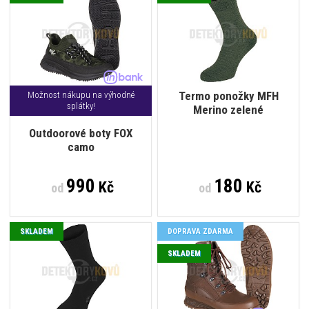
Termo ponožky MFH
Možnost nákupu na výhodné
splátky!
Merino zelené
Outdoorové boty FOX
camo
990
180
Kč
Kč
od
od
SKLADEM
DOPRAVA ZDARMA
SKLADEM