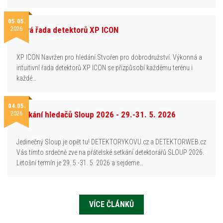
05.05.
2026
Nová řada detektorů XP ICON
XP ICON Navržen pro hledání.Stvořen pro dobrodružství. Výkonná a
intuitivní řada detektorů XP ICON se přizpůsobí každému terénu i
každé…
04.05.
2026
Setkání hledačů Sloup 2026 - 29.-31. 5. 2026
Jedinečný Sloup je opět tu! DETEKTORYKOVU.cz a DETEKTORWEB.cz
Vás tímto srdečně zve na přátelské setkání detektorářů SLOUP 2026.
Letošní termín je 29. 5.-31. 5. 2026 a sejdeme…
VÍCE ČLÁNKŮ