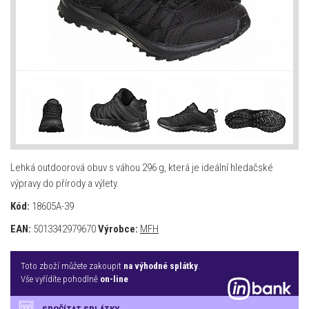
Lehká outdoorová obuv s váhou 296 g, která je ideální hledačské
výpravy do přírody a výlety.
Kód:
18605A-39
EAN:
5013342979670
Výrobce:
MFH
Toto zboží můžete zakoupit
na výhodné splátky
.
Vše vyřídíte pohodlně
on-line