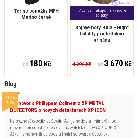
Termo ponožky MFH
Možnost nákupu na výhodné
splátky!
Merino černé
Bojové boty HAIX - Hight
liability pro britskou
armádu
180
3 670
Kč
Kč
od
4 290 Kč
od
Blog
21.06.
2026
Rozhovor s Philippem Colinem z XP METAL
DETECTORS o nových detektorech XP ICON
Na březnové expedici ve Střední Asii jsme dostali mimořádnou
možnost přednostně otestovat nový detektor kovů XP ICON-X.
Ačkoli jsme neměli k dispozici finální software a dostatek…