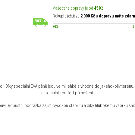
Vaše cena dopravy je od
45 Kč
Nakupte ještě za
2 000 Kč
a
dopravu máte zdar
0 Kč
2
í. Díky speciální EVA pěně jsou velmi lehké a vhodné do jakéhokoliv terénu.
maximální komfort při nošení.
uvi. Robustní podrážka zajistí vysokou stabilitu a díky hlubokému vzorku sniž