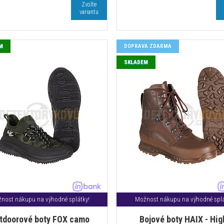
Zvolte
variantu
M
DOPRAVA ZDARMA
SKLADEM
nost nákupu na výhodné splátky!
Možnost nákupu na výhodné splá
tdoorové boty FOX camo
Bojové boty HAIX - Hig