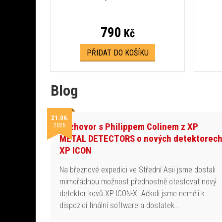
790
Kč
PŘIDAT DO KOŠÍKU
Blog
21.06.
Rozhovor s Philippem Colinem z XP
2026
METAL DETECTORS o nových detektorec
XP ICON
Na březnové expedici ve Střední Asii jsme dostali
mimořádnou možnost přednostně otestovat nový
detektor kovů XP ICON-X. Ačkoli jsme neměli k
dispozici finální software a dostatek…