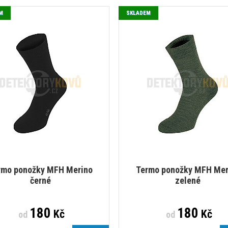
M
SKLADEM
rmo ponožky MFH Merino
Termo ponožky MFH Mer
černé
zelené
180
180
Kč
Kč
od
od