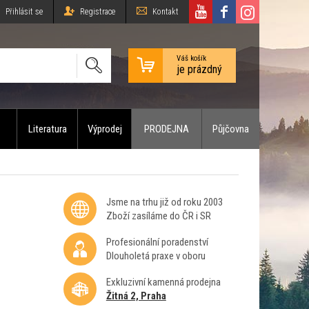
Přihlásit se
Registrace
Kontakt
Váš košík
je prázdný
Literatura
Výprodej
PRODEJNA
Půjčovna
Jsme na trhu již od roku 2003
Zboží zasíláme do ČR i SR
Profesionální poradenství
Dlouholetá praxe v oboru
Exkluzivní kamenná prodejna
Žitná 2, Praha