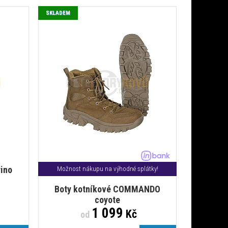
SKLADEM
ino
Možnost nákupu na výhodné splátky!
Boty kotníkové COMMANDO
coyote
1 099
Kč
od