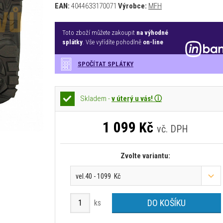
EAN:
4044633170071
Výrobce:
MFH
Toto zboží můžete zakoupit
na výhodné
splátky
. Vše vyřídíte pohodlně
on-line
SPOČÍTAT SPLÁTKY
Skladem -
v úterý u vás! ⓘ
1 099
Kč
vč. DPH
Zvolte variantu:
vel.40 - 1099 Kč
DO KOŠÍKU
ks