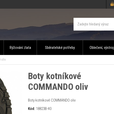
Rýžování zlata
Sběratelské potřeby
Oblečení, výstroj
oliv
Boty kotníkové
COMMANDO oliv
Boty kotníkové COMMANDO oliv
Kód:
18823B-40