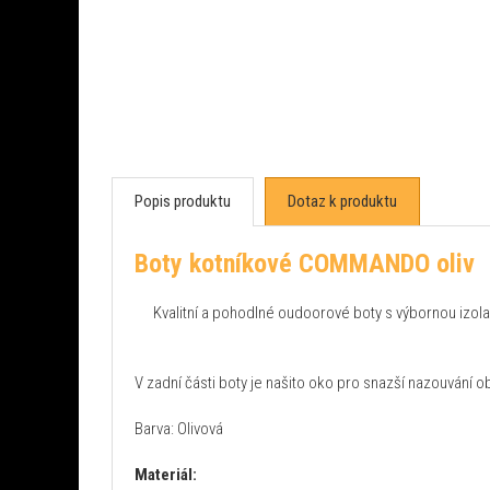
Popis produktu
Dotaz k produktu
Boty kotníkové COMMANDO oliv
Kvalitní a pohodlné oudoorové boty s výbornou izolac
V zadní části boty je našito oko pro snazší nazouvání ob
Barva: Olivová
Materiál: