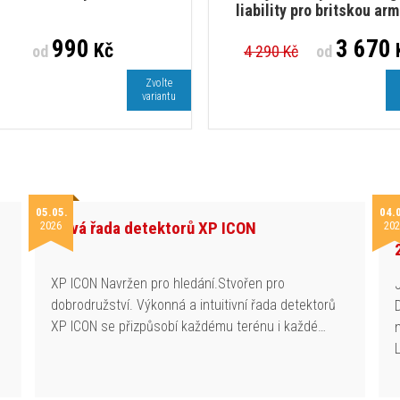
liability pro britskou ar
990
3 670
Kč
od
4 290 Kč
od
Zvolte
variantu
05.05.
04.
Nová řada detektorů XP ICON
2026
202
h
XP ICON Navržen pro hledání.Stvořen pro
dobrodružství. Výkonná a intuitivní řada detektorů
XP ICON se přizpůsobí každému terénu i každé…