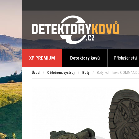
XP PREMIUM
Detektory kovů
Příslušenství
Úvod
/
Oblečení, výstroj
/
Boty
/
Boty kotníkové COMMANDO 