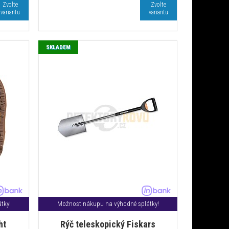
Zvolte
Zvolte
variantu
variantu
SKLADEM
tky!
Možnost nákupu na výhodné splátky!
ht
Rýč teleskopický Fiskars