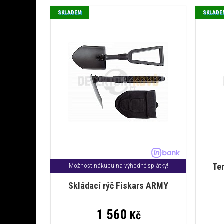
SKLADEM
SKLADE
Te
Možnost nákupu na výhodné splátky!
Skládací rýč Fiskars ARMY
1 560
Kč