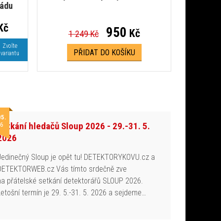
mádu
Kč
950
Kč
1 249 Kč
Zvolte
PŘIDAT DO KOŠÍKU
variantu
05.
Setkání hledačů Sloup 2026 - 29.-31. 5.
6
2026
Jedinečný Sloup je opět tu! DETEKTORYKOVU.cz a
DETEKTORWEB.cz Vás tímto srdečně zve
na přátelské setkání detektorářů SLOUP 2026.
Letošní termín je 29. 5.-31. 5. 2026 a sejdeme…