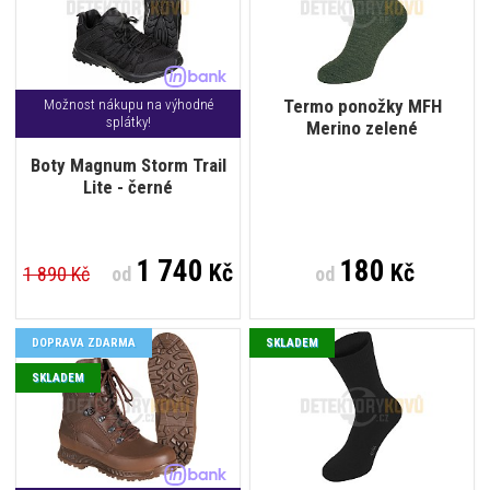
Termo ponožky MFH
Možnost nákupu na výhodné
splátky!
Merino zelené
Boty Magnum Storm Trail
Lite - černé
1 740
180
Kč
Kč
1 890 Kč
od
od
DOPRAVA ZDARMA
SKLADEM
SKLADEM