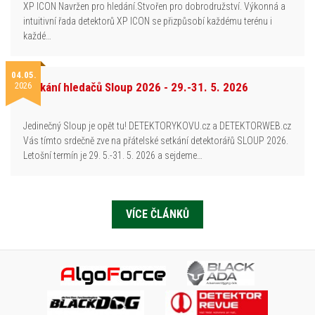
XP ICON Navržen pro hledání.Stvořen pro dobrodružství. Výkonná a
intuitivní řada detektorů XP ICON se přizpůsobí každému terénu i
každé…
04.05.
2026
Setkání hledačů Sloup 2026 - 29.-31. 5. 2026
Jedinečný Sloup je opět tu! DETEKTORYKOVU.cz a DETEKTORWEB.cz
Vás tímto srdečně zve na přátelské setkání detektorářů SLOUP 2026.
Letošní termín je 29. 5.-31. 5. 2026 a sejdeme…
VÍCE ČLÁNKŮ