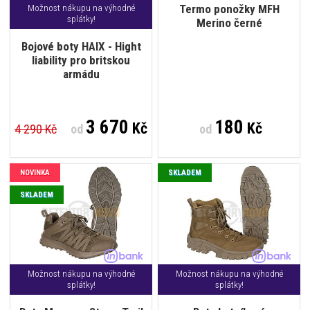
Termo ponožky MFH
Možnost nákupu na výhodné
splátky!
Merino černé
Bojové boty HAIX - Hight
liability pro britskou
armádu
3 670
180
Kč
Kč
4 290 Kč
od
od
NOVINKA
SKLADEM
SKLADEM
Možnost nákupu na výhodné
Možnost nákupu na výhodné
splátky!
splátky!