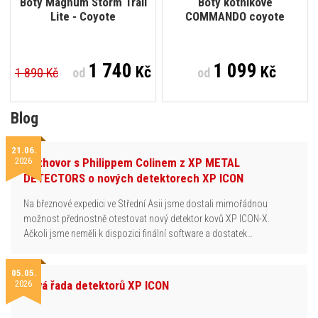
Boty Magnum Storm Trail
Boty kotníkové
Lite - Coyote
COMMANDO coyote
1 740
1 099
Kč
Kč
1 890 Kč
od
od
Blog
21.06.
2026
Rozhovor s Philippem Colinem z XP METAL
DETECTORS o nových detektorech XP ICON
Na březnové expedici ve Střední Asii jsme dostali mimořádnou
možnost přednostně otestovat nový detektor kovů XP ICON-X.
Ačkoli jsme neměli k dispozici finální software a dostatek…
05.05.
2026
Nová řada detektorů XP ICON