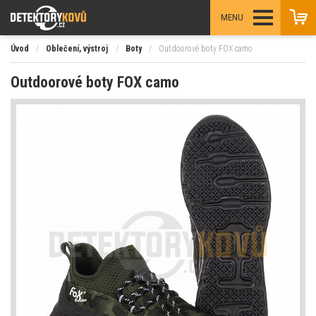
MENU
Úvod
/
Oblečení, výstroj
/
Boty
/
Outdoorové boty FOX camo
Outdoorové boty FOX camo