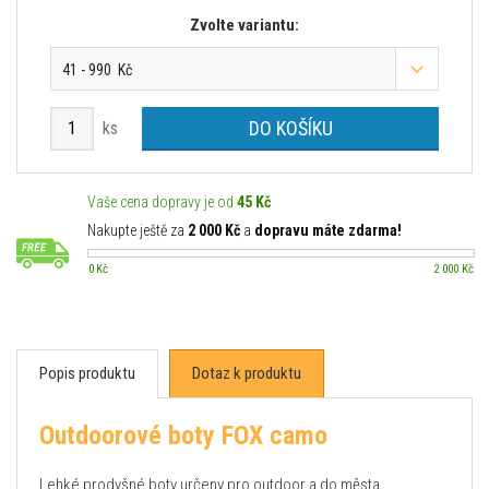
Zvolte variantu:
41 - 990 Kč
DO KOŠÍKU
ks
Vaše cena dopravy je od
45 Kč
Nakupte ještě za
2 000 Kč
a
dopravu máte zdarma!
0 Kč
2 000 Kč
Popis produktu
Dotaz k produktu
Outdoorové boty FOX camo
Lehké prodyšné boty určeny pro outdoor a do města.