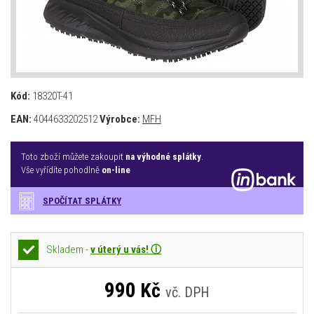
Kód:
18320T-41
EAN:
4044633202512
Výrobce:
MFH
Toto zboží můžete zakoupit
na výhodné splátky
.
Vše vyřídíte pohodlně
on-line
SPOČÍTAT SPLÁTKY
Skladem -
v úterý u vás! ⓘ
990
Kč
vč. DPH