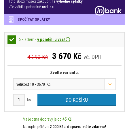
Toto zboží můžete zakoupit
na výhodné splátky
.
Vše vyřídíte pohodlně
on-line
SPOČÍTAT SPLÁTKY
Skladem -
v pondělí u vás! ⓘ
3 670
Kč
4 290 Kč
vč. DPH
Zvolte variantu:
velikost 10 - 3670 Kč
DO KOŠÍKU
ks
Vaše cena dopravy je od
45 Kč
Nakupte ještě za
2 000 Kč
a
dopravu máte zdarma!