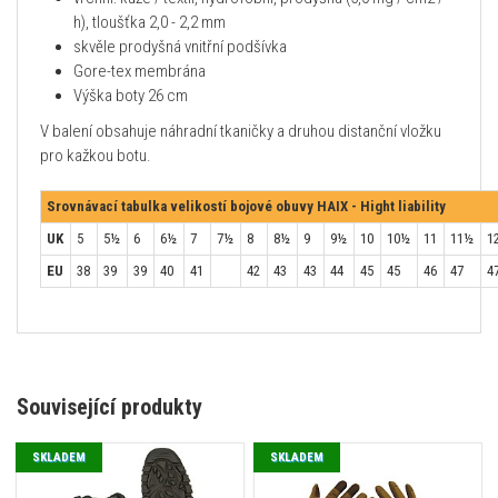
h), tloušťka 2,0 - 2,2 mm
skvěle prodyšná vnitřní podšívka
Gore-tex membrána
Výška boty 26 cm
V balení obsahuje náhradní tkaničky a druhou distanční vložku
pro kažkou botu.
Srovnávací tabulka velikostí bojové obuvy HAIX - Hight liability
UK
5
5½
6
6½
7
7½
8
8½
9
9½
10
10½
11
11½
1
EU
38
39
39
40
41
42
43
43
44
45
45
46
47
4
Související produkty
SKLADEM
SKLADEM