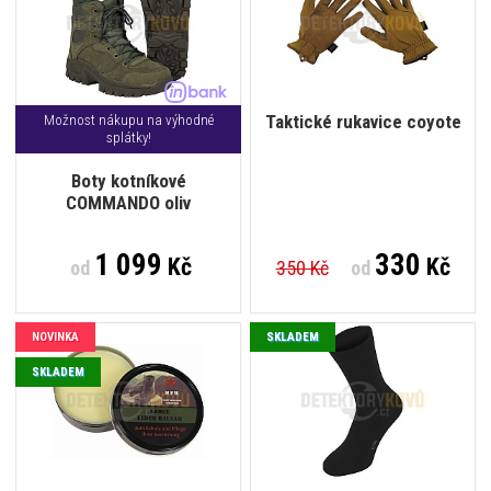
Taktické rukavice coyote
Možnost nákupu na výhodné
splátky!
Boty kotníkové
COMMANDO oliv
1 099
330
Kč
Kč
od
350 Kč
od
NOVINKA
SKLADEM
SKLADEM