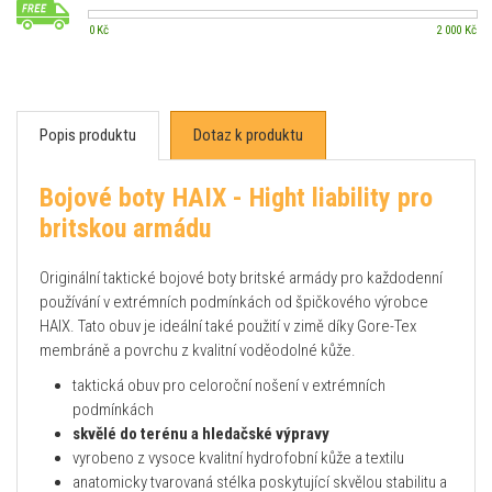
0 Kč
2 000 Kč
Popis produktu
Dotaz k produktu
Bojové boty HAIX - Hight liability pro
britskou armádu
Originální taktické bojové boty britské armády pro každodenní
používání v extrémních podmínkách od špičkového výrobce
HAIX. Tato obuv je ideální také použití v zimě díky Gore-Tex
membráně a povrchu z kvalitní voděodolné kůže.
taktická obuv pro celoroční nošení v extrémních
podmínkách
skvělé do terénu a hledačské výpravy
vyrobeno z vysoce kvalitní hydrofobní kůže a textilu
anatomicky tvarovaná stélka poskytující skvělou stabilitu a