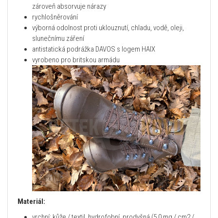
zároveň absorvuje nárazy
rychlošněrování
výborná odolnost proti uklouznutí, chladu, vodě, oleji,
slunečnímu záření
antistatická podrážka DAVOS s logem HAIX
vyrobeno pro britskou armádu
Materiál:
vrchní: kůže / textil, hydrofobní, prodyšná (5,0 mg / cm2 /