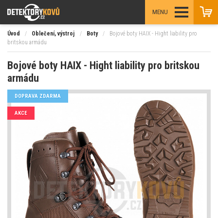
MENU
Úvod
/
Oblečení, výstroj
/
Boty
/
Bojové boty HAIX - Hight liability pro
britskou armádu
Bojové boty HAIX - Hight liability pro britskou
armádu
DOPRAVA ZDARMA
AKCE