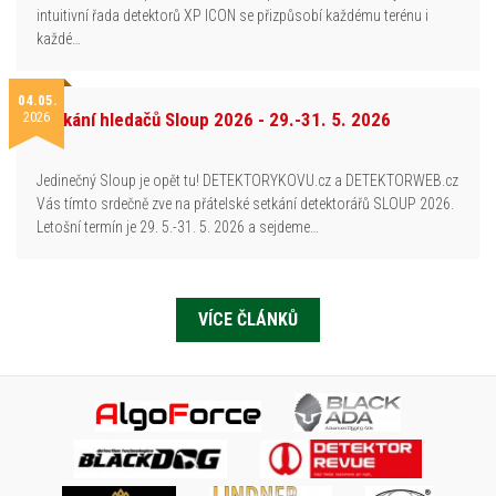
intuitivní řada detektorů XP ICON se přizpůsobí každému terénu i
každé…
04.05.
2026
Setkání hledačů Sloup 2026 - 29.-31. 5. 2026
Jedinečný Sloup je opět tu! DETEKTORYKOVU.cz a DETEKTORWEB.cz
Vás tímto srdečně zve na přátelské setkání detektorářů SLOUP 2026.
Letošní termín je 29. 5.-31. 5. 2026 a sejdeme…
VÍCE ČLÁNKŮ