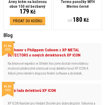
Army krém na koženou
Termo ponožky MFH
obuv 150 ml bezbarvý
Merino černé
179
Kč
180
Kč
od
PŘIDAT DO KOŠÍKU
Blog
21.06.
2026
Rozhovor s Philippem Colinem z XP METAL
DETECTORS o nových detektorech XP ICON
Na březnové expedici ve Střední Asii jsme dostali mimořádnou
možnost přednostně otestovat nový detektor kovů XP ICON-X.
Ačkoli jsme neměli k dispozici finální software a dostatek…
05.05.
2026
Nová řada detektorů XP ICON
XP ICON Navržen pro hledání.Stvořen pro dobrodružství. Výkonná a