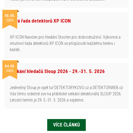
05.05.
2026
Nová řada detektorů XP ICON
XP ICON Navržen pro hledání.Stvořen pro dobrodružství. Výkonná a
intuitivní řada detektorů XP ICON se přizpůsobí každému terénu i
každé…
04.05.
2026
Setkání hledačů Sloup 2026 - 29.-31. 5. 2026
Jedinečný Sloup je opět tu! DETEKTORYKOVU.cz a DETEKTORWEB.cz
Vás tímto srdečně zve na přátelské setkání detektorářů SLOUP 2026.
Letošní termín je 29. 5.-31. 5. 2026 a sejdeme…
VÍCE ČLÁNKŮ