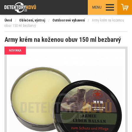
MENU
Úvod
/
Oblečení, výstroj
/
Outdoorové vybavení
/
Army krém na koženou
obuv 150 ml bezbarvý
Army krém na koženou obuv 150 ml bezbarvý
NOVINKA