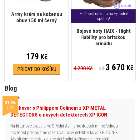
Army krém na koženou
Možnost nákupu na výhodné
splátky!
obuv 150 ml černý
Bojové boty HAIX - Hight
liability pro britskou
armádu
179
Kč
3 670
Kč
4 290 Kč
od
PŘIDAT DO KOŠÍKU
Blog
21.06.
2026
Rozhovor s Philippem Colinem z XP METAL
DETECTORS o nových detektorech XP ICON
Na březnové expedici ve Střední Asii jsme dostali mimořádnou
možnost přednostně otestovat nový detektor kovů XP ICON-X.
Ačkoli jsme neměli k dispozici finální software a dostatek…