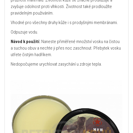
pružnost materiálu. Životnost kůže se značně prodlužuje a
zvyšuje odolnost proti vlhkosti. Životnost také prodloužíte
pravidelným použiváním.
Vhodné pro všechny druhy kůže i s prodyšnými membránami.
Odpuzuje vodu.
Návod k použití:
Naneste přiměřené množství vosku na čistou
a suchou obuv a nechte ji přes noc zaschnout. Přebytek vosku
utřete čistým hadříkem.
Nedopočujeme urychlovat zasychání u zdroje tepla.