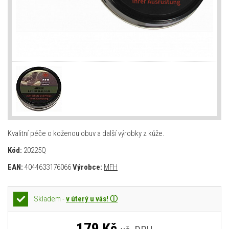
Kvalitní péče o koženou obuv a další výrobky z kůže.
Kód:
20225Q
EAN:
4044633176066
Výrobce:
MFH
Skladem -
v úterý u vás! ⓘ
179
Kč