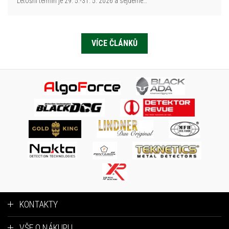
Letošní termín je 29. 5.-31. 5. 2026 a sejdeme…
VÍCE ČLÁNKŮ
KONTAKTY
VŠE O NÁKUPU