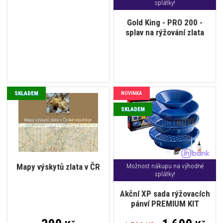
splátky!
Gold King - PRO 200 -
splav na rýžování zlata
SKLADEM
NOVINKA
SKLADEM
Mapy výskytů zlata v ČR
Možnost nákupu na výhodné
splátky!
Akční XP sada rýžovacích
pánví PREMIUM KIT