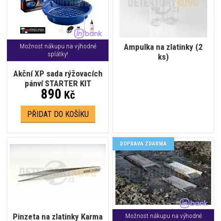
Ampulka na zlatinky (2
Možnost nákupu na výhodné
splátky!
ks)
Akční XP sada rýžovacích
pánví STARTER KIT
890
Kč
PŘIDAT DO KOŠÍKU
DOPRAVA ZDARMA
Pinzeta na zlatinky Karma
Možnost nákupu na výhodné