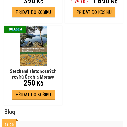
390
1 690
Kč
Kč
1 790 Kč
PŘIDAT DO KOŠÍKU
PŘIDAT DO KOŠÍKU
SKLADEM
Stezkami zlatonosných
revírů Čech a Moravy
250
Kč
PŘIDAT DO KOŠÍKU
Blog
21.06.