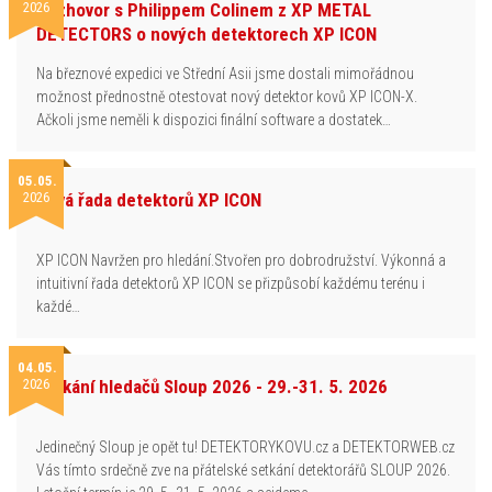
2026
Rozhovor s Philippem Colinem z XP METAL
DETECTORS o nových detektorech XP ICON
Na březnové expedici ve Střední Asii jsme dostali mimořádnou
možnost přednostně otestovat nový detektor kovů XP ICON-X.
Ačkoli jsme neměli k dispozici finální software a dostatek…
05.05.
2026
Nová řada detektorů XP ICON
XP ICON Navržen pro hledání.Stvořen pro dobrodružství. Výkonná a
intuitivní řada detektorů XP ICON se přizpůsobí každému terénu i
každé…
04.05.
2026
Setkání hledačů Sloup 2026 - 29.-31. 5. 2026
Jedinečný Sloup je opět tu! DETEKTORYKOVU.cz a DETEKTORWEB.cz
Vás tímto srdečně zve na přátelské setkání detektorářů SLOUP 2026.