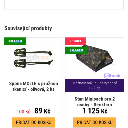
Související produkty
SKLADEM
NOVINKA
SKLADEM
Spona MOLLE s pružnou
Možnost nákupu na výhodné
splátky!
tkanicí - olivová, 2 ks
Stan Minipack pro 2
osoby - flecktarn
89
1 125
Kč
Kč
100 Kč
PŘIDAT DO KOŠÍKU
PŘIDAT DO KOŠÍKU