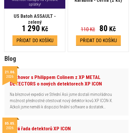
splátky!
US Batoh ASSAULT -
zelený
1 290
80
Kč
Kč
110 Kč
PŘIDAT DO KOŠÍKU
PŘIDAT DO KOŠÍKU
Blog
21.06.
2026
Rozhovor s Philippem Colinem z XP METAL
DETECTORS o nových detektorech XP ICON
Na březnové expedici ve Střední Asii jsme dostali mimořádnou
možnost přednostně otestovat nový detektor kovů XP ICON-X.
Ačkoli jsme neměli k dispozici finální software a dostatek…
05.05.
2026
Nová řada detektorů XP ICON