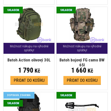
SKLADEM
SKLADEM
Možnost nákupu na výhodné
Možnost nákupu na výhodné
splátky!
splátky!
Batoh Action olivový 30L
Batoh bojový FG camo BW
65l
1 790
1 660
Kč
Kč
PŘIDAT DO KOŠÍKU
PŘIDAT DO KOŠÍKU
DOPRAVA ZDARMA
SKLADEM
SKLADEM