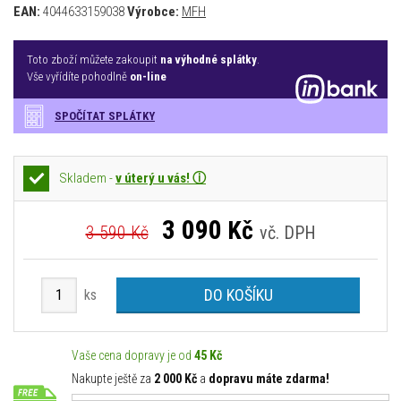
EAN:
4044633159038
Výrobce:
MFH
Toto zboží můžete zakoupit
na výhodné splátky
.
Vše vyřídíte pohodlně
on-line
SPOČÍTAT SPLÁTKY
Skladem -
v úterý u vás! ⓘ
3 090
Kč
3 590 Kč
vč. DPH
DO KOŠÍKU
ks
Vaše cena dopravy je od
45 Kč
Nakupte ještě za
2 000 Kč
a
dopravu máte zdarma!