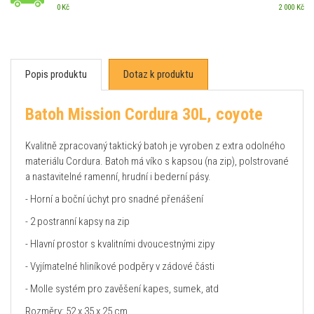
0 Kč
2 000 Kč
Popis produktu
Dotaz k produktu
Batoh Mission Cordura 30L, coyote
Kvalitně zpracovaný taktický batoh je vyroben z extra odolného
materiálu Cordura. Batoh má víko s kapsou (na zip), polstrované
a nastavitelné ramenní, hrudní i bederní pásy.
- Horní a boční úchyt pro snadné přenášení
- 2 postranní kapsy na zip
- Hlavní prostor s kvalitními dvoucestnými zipy
- Vyjímatelné hliníkové podpěry v zádové části
- Molle systém pro zavěšení kapes, sumek, atd
Rozměry: 52 x 35 x 25 cm