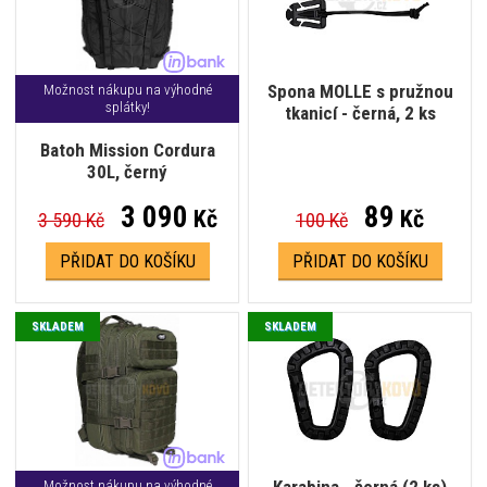
Spona MOLLE s pružnou
Možnost nákupu na výhodné
splátky!
tkanicí - černá, 2 ks
Batoh Mission Cordura
30L, černý
3 090
89
Kč
Kč
3 590 Kč
100 Kč
PŘIDAT DO KOŠÍKU
PŘIDAT DO KOŠÍKU
SKLADEM
SKLADEM
Karabina - černá (2 ks)
Možnost nákupu na výhodné