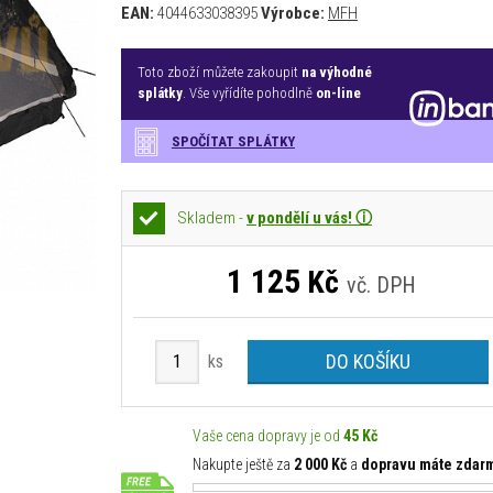
EAN:
4044633038395
Výrobce:
MFH
Toto zboží můžete zakoupit
na výhodné
splátky
. Vše vyřídíte pohodlně
on-line
SPOČÍTAT SPLÁTKY
Skladem -
v pondělí u vás! ⓘ
1 125
Kč
vč. DPH
DO KOŠÍKU
ks
Vaše cena dopravy je od
45 Kč
Nakupte ještě za
2 000 Kč
a
dopravu máte zdar