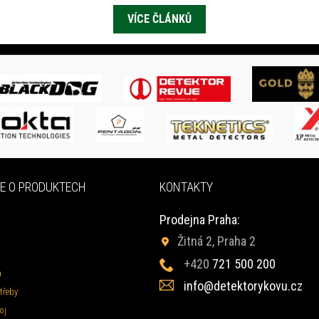
VÍCE ČLÁNKŮ
E O PRODUKTECH
KONTAKTY
Prodejna Praha:
Žitná 2, Praha 2
+420
721 500 200
a
info@detektorykovu.cz
třeby
oj