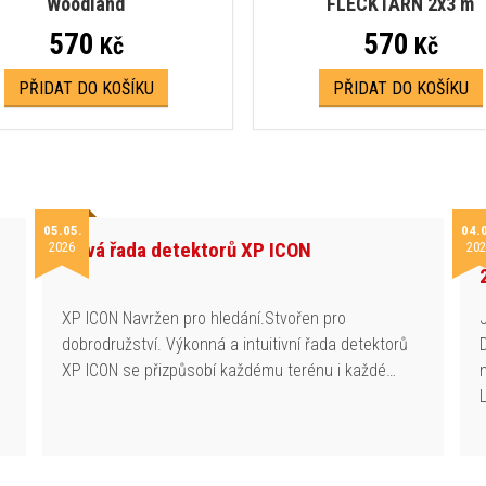
Woodland
FLECKTARN 2x3 m
570
570
Kč
Kč
PŘIDAT DO KOŠÍKU
PŘIDAT DO KOŠÍKU
05.05.
04.
Nová řada detektorů XP ICON
2026
202
h
XP ICON Navržen pro hledání.Stvořen pro
dobrodružství. Výkonná a intuitivní řada detektorů
XP ICON se přizpůsobí každému terénu i každé…