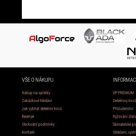
VŠE O NÁKUPU
INFORMAC
Nákup na splátky
XP PREMIUM
Zakázkové hledání
Detektory kovů
Jak vybírat detektor kovů
Příslušenství
Recenze
Rýžování zlat
Obchodní podmínky
Sběratelské po
Kontakt
Oblečení, výstr