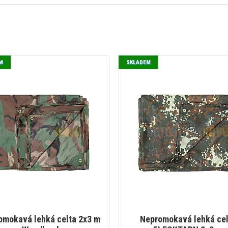
M
SKLADEM
omokavá lehká celta 2x3 m
Nepromokavá lehká cel