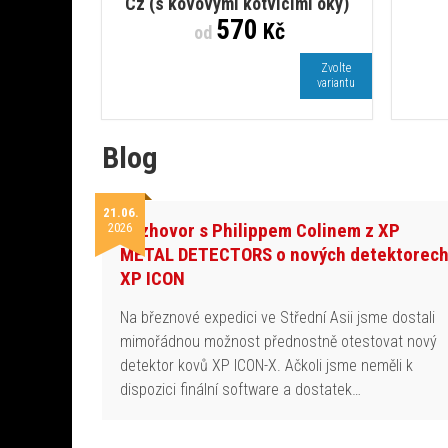
Cz (s kovovými kotvícími oky)
570
Kč
od
Zvolte
variantu
Blog
21.06.
Rozhovor s Philippem Colinem z XP
2026
METAL DETECTORS o nových detektorec
XP ICON
Na březnové expedici ve Střední Asii jsme dostali
mimořádnou možnost přednostně otestovat nový
detektor kovů XP ICON-X. Ačkoli jsme neměli k
dispozici finální software a dostatek…