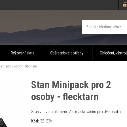
Rýžování zlata
Sběratelské potřeby
Oblečení, výstroj
ack pro 2 osoby - flecktarn
Stan Minipack pro 2
osoby - flecktarn
Stan ve tvaru písmene A s maskováním pro dvě osoby.
Kód:
32123V