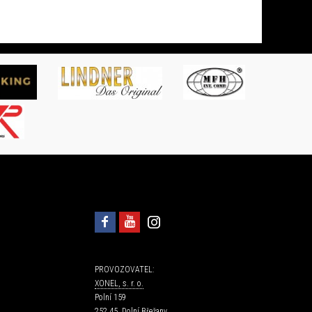
PROVOZOVATEL:
XONEL, s. r. o.
Polní 159
252 45 Dolní Břežany