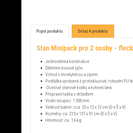
Popis produktu
Dotaz k produktu
Stan Minipack pro 2 osoby - fleck
Jednostěnná konstrukce
Dělitelné kovové tyče
Vchod s moskytiérou a zipem
Podlážka vyrobená z protiskluzové, robustní PU tk
Ocelové stanové kolíky a kotevní lana
Přepravní taška s držadlem
Vodní sloupec: 1 500 mm
Velikost balení: cca. 55 x 12 x 12 cm (D x Š x V)
Rozměry: ca. 213 x 137 x 91 cm (D x Š x V)
Hmotnost: ca. 1,6 kg