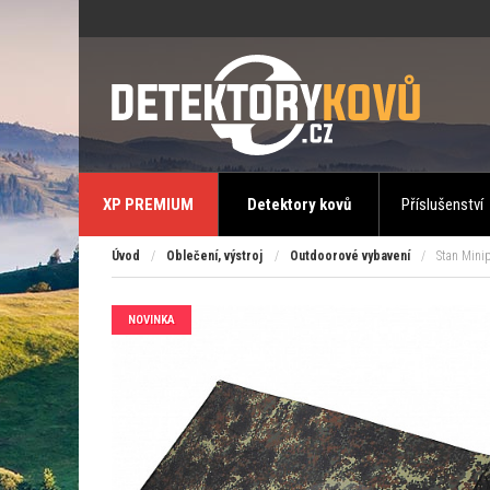
XP PREMIUM
Detektory kovů
Příslušenství
Úvod
/
Oblečení, výstroj
/
Outdoorové vybavení
/
Stan Minip
NOVINKA