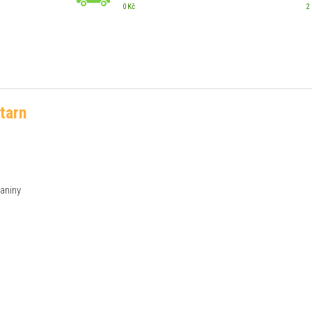
0 Kč
2
tarn
aniny