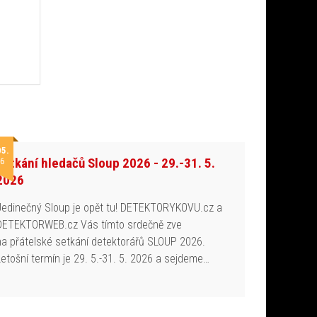
05.
Setkání hledačů Sloup 2026 - 29.-31. 5.
6
2026
Jedinečný Sloup je opět tu! DETEKTORYKOVU.cz a
DETEKTORWEB.cz Vás tímto srdečně zve
na přátelské setkání detektorářů SLOUP 2026.
Letošní termín je 29. 5.-31. 5. 2026 a sejdeme…