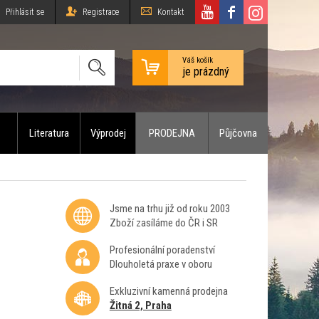
Přihlásit se
Registrace
Kontakt
Váš košík
je prázdný
Literatura
Výprodej
PRODEJNA
Půjčovna
Jsme na trhu již od roku 2003
Zboží zasíláme do ČR i SR
Profesionální poradenství
Dlouholetá praxe v oboru
Exkluzivní kamenná prodejna
Žitná 2, Praha