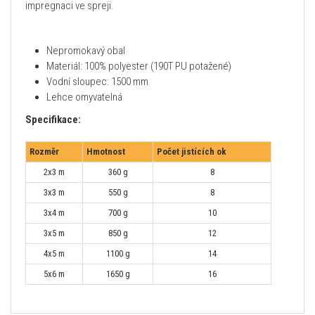
impregnaci ve spreji.
Nepromokavý obal
Materiál: 100% polyester (190T PU potažené)
Vodní sloupec: 1500 mm
Lehce omyvatelná
Specifikace:
Rozměr
Hmotnost
Počet jistících ok
2x3 m
360 g
8
3x3 m
550 g
8
3x4 m
700 g
10
3x5 m
850 g
12
4x5 m
1100 g
14
5x6 m
1650 g
16