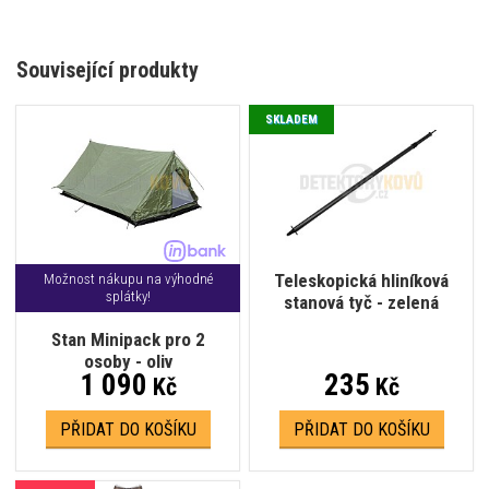
Související produkty
SKLADEM
Teleskopická hliníková
Možnost nákupu na výhodné
splátky!
stanová tyč - zelená
Stan Minipack pro 2
osoby - oliv
1 090
235
Kč
Kč
PŘIDAT DO KOŠÍKU
PŘIDAT DO KOŠÍKU