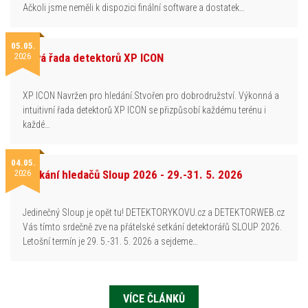
Ačkoli jsme neměli k dispozici finální software a dostatek…
05.05.
2026
Nová řada detektorů XP ICON
XP ICON Navržen pro hledání.Stvořen pro dobrodružství. Výkonná a
intuitivní řada detektorů XP ICON se přizpůsobí každému terénu i
každé…
04.05.
2026
Setkání hledačů Sloup 2026 - 29.-31. 5. 2026
Jedinečný Sloup je opět tu! DETEKTORYKOVU.cz a DETEKTORWEB.cz
Vás tímto srdečně zve na přátelské setkání detektorářů SLOUP 2026.
Letošní termín je 29. 5.-31. 5. 2026 a sejdeme…
VÍCE ČLÁNKŮ