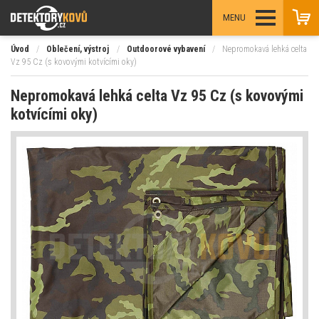
MENU
Úvod
/
Oblečení, výstroj
/
Outdoorové vybavení
/
Nepromokavá lehká celta
Vz 95 Cz (s kovovými kotvícími oky)
Nepromokavá lehká celta Vz 95 Cz (s kovovými
kotvícími oky)