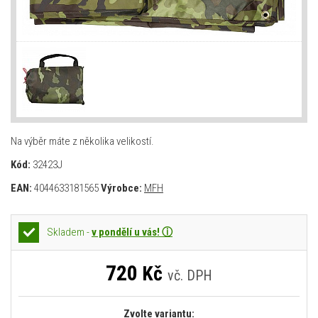
Na výběr máte z několika velikostí.
Kód:
32423J
EAN:
4044633181565
Výrobce:
MFH
Skladem -
v pondělí u vás! ⓘ
720
Kč
vč. DPH
Zvolte variantu: