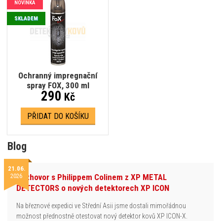
NOVINKA
SKLADEM
Ochranný impregnační
spray FOX, 300 ml
290
Kč
PŘIDAT DO KOŠÍKU
Blog
21.06.
2026
Rozhovor s Philippem Colinem z XP METAL
DETECTORS o nových detektorech XP ICON
Na březnové expedici ve Střední Asii jsme dostali mimořádnou
možnost přednostně otestovat nový detektor kovů XP ICON-X.