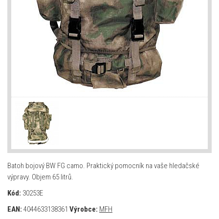
Batoh bojový BW FG camo. Praktický pomocník na vaše hledačské
výpravy. Objem 65 litrů.
Kód:
30253E
EAN:
4044633138361
Výrobce:
MFH