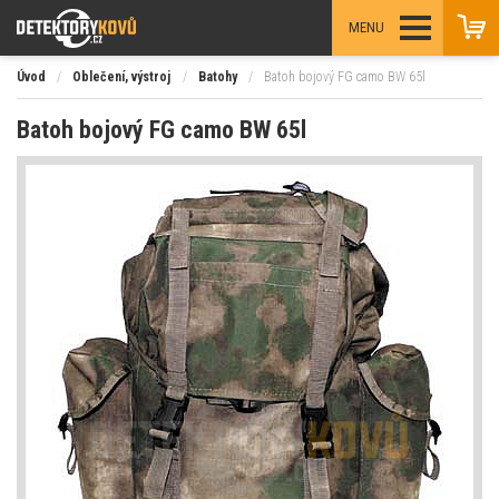
MENU
Úvod
/
Oblečení, výstroj
/
Batohy
/
Batoh bojový FG camo BW 65l
Batoh bojový FG camo BW 65l