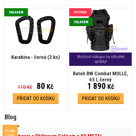
SKLADEM
NOVINKA
SKLADEM
Karabina - černá (2 ks)
Možnost nákupu na výhodné
splátky!
Batoh BW Combat MOLLE,
65 l, černý
80
1 890
Kč
Kč
110 Kč
PŘIDAT DO KOŠÍKU
PŘIDAT DO KOŠÍKU
Blog
21.06.
2026