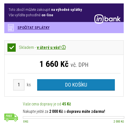
Toto zboží můžete zakoupit
na výhodné splátky
.
Vše vyřídíte pohodlně
on-line
SPOČÍTAT SPLÁTKY
Skladem -
v úterý u vás! ⓘ
1 660
Kč
vč. DPH
DO KOŠÍKU
ks
Vaše cena dopravy je od
45 Kč
Nakupte ještě za
2 000 Kč
a
dopravu máte zdarma!
0 Kč
2 000 Kč