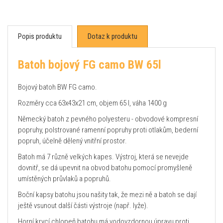
Popis produktu
Dotaz k produktu
Batoh bojový FG camo BW 65l
Bojový batoh BW FG camo.
Rozměry cca 63x43x21 cm, objem 65 l, váha 1400 g
Německý batoh z pevného polyesteru - obvodové kompresní
popruhy, polstrované ramenní popruhy proti otlakům, bederní
popruh, účelně dělený vnitřní prostor.
Batoh má 7 různě velkých kapes. Výstroj, která se nevejde
dovnitř, se dá upevnit na obvod batohu pomocí promyšleně
umístěných průvlaků a popruhů.
Boční kapsy batohu jsou našity tak, že mezi ně a batoh se dají
ještě vsunout další části výstroje (např. lyže).
Horní krycí chlopeň batohu má vodovzdornou úpravu proti