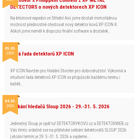
Rozhovor s Philippem Colinem z XP METAL
DETECTORS o nových detektorech XP ICON
Na březnové expedici ve Střední Asii jsme dostali mimořádnou
možnost přednostně otestovat nový detektor kovů XP ICON-X.
Ačkoli jsme neměli k dispozici finální software a dostatek…
05.05.
2026
Nová řada detektorů XP ICON
XP ICON Navržen pro hledání.Stvořen pro dobrodružství. Výkonná a
intuitivní řada detektorů XP ICON se přizpůsobí každému terénu i
každé…
04.05.
2026
Setkání hledačů Sloup 2026 - 29.-31. 5. 2026
Jedinečný Sloup je opět tu! DETEKTORYKOVU.cz a DETEKTORWEB.cz
Vás tímto srdečně zve na přátelské setkání detektorářů SLOUP 2026.
Letošní termín je 29. 5.-31. 5. 2026 a sejdeme…