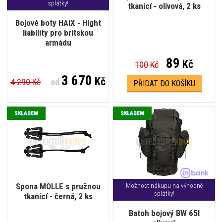
splátky!
tkanicí - olivová, 2 ks
Bojové boty HAIX - Hight
liability pro britskou
armádu
89
Kč
100 Kč
3 670
Kč
4 290 Kč
od
PŘIDAT DO KOŠÍKU
SKLADEM
SKLADEM
Spona MOLLE s pružnou
Možnost nákupu na výhodné
splátky!
tkanicí - černá, 2 ks
Batoh bojový BW 65l