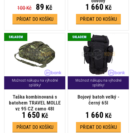
olivový
89
1 660
Kč
Kč
100 Kč
PŘIDAT DO KOŠÍKU
PŘIDAT DO KOŠÍKU
SKLADEM
SKLADEM
Možnost nákupu na výhodné
Možnost nákupu na výhodné
splátky!
splátky!
Taška kombinovaná s
Bojový batoh velký -
batohem TRAVEL MOLLE
černý 65l
vz 95 CZ camo 48l
1 650
1 660
Kč
Kč
PŘIDAT DO KOŠÍKU
PŘIDAT DO KOŠÍKU