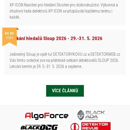
XP ICON Navržen pro hledání.Stvořen pro dobrodružství. Výkonná a
intuitivní řada detektorů XP ICON se přizpůsobí každému terénu i
každé…
04.05.
2026
Setkání hledačů Sloup 2026 - 29.-31. 5. 2026
Jedinečný Sloup je opět tu! DETEKTORYKOVU.cz a DETEKTORWEB.cz
Vás tímto srdečně zve na přátelské setkání detektorářů SLOUP 2026.
Letošní termín je 29. 5.-31. 5. 2026 a sejdeme…
VÍCE ČLÁNKŮ