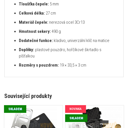
Tloušťka čepele:
5 mm
Celková délka:
27 cm
Materiál čepele:
nerezová ocel 3Cr13
Hmotnost sekery:
490 g
Dodatečné funkce:
kladivo, univerzální klíč na matice
Doplňky:
plastové pouzdro, hořčíkové škrtadlo s
píšťalkou
Rozměry s pouzdrem:
19 × 33,5 × 3 cm
Související produkty
SKLADEM
NOVINKA
SKLADEM