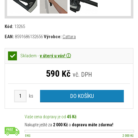
Kód:
13265
EAN:
8591686132656
Výrobce:
Cattara
Skladem -
v úterý u vás! ⓘ
590
Kč
vč. DPH
DO KOŠÍKU
ks
Vaše cena dopravy je od
45 Kč
Nakupte ještě za
2 000 Kč
a
dopravu máte zdarma!
0 Kč
2 000 Kč