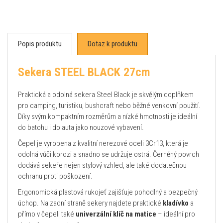
Popis produktu
Dotaz k produktu
Sekera STEEL BLACK 27cm
Praktická a odolná sekera Steel Black je skvělým doplňkem
pro camping, turistiku, bushcraft nebo běžné venkovní použití.
Díky svým kompaktním rozměrům a nízké hmotnosti je ideální
do batohu i do auta jako nouzové vybavení.
Čepel je vyrobena z kvalitní nerezové oceli 3Cr13, která je
odolná vůči korozi a snadno se udržuje ostrá. Černěný povrch
dodává sekeře nejen stylový vzhled, ale také dodatečnou
ochranu proti poškození.
Ergonomická plastová rukojeť zajišťuje pohodlný a bezpečný
úchop. Na zadní straně sekery najdete praktické
kladívko
a
přímo v čepeli také
univerzální klíč na matice
– ideální pro