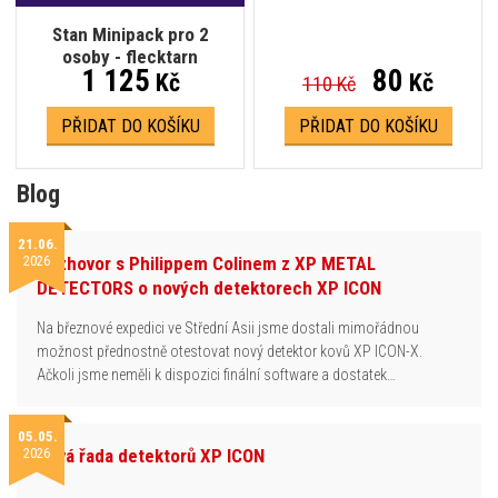
Stan Minipack pro 2
osoby - flecktarn
1 125
80
Kč
Kč
110 Kč
PŘIDAT DO KOŠÍKU
PŘIDAT DO KOŠÍKU
Blog
21.06.
2026
Rozhovor s Philippem Colinem z XP METAL
DETECTORS o nových detektorech XP ICON
Na březnové expedici ve Střední Asii jsme dostali mimořádnou
možnost přednostně otestovat nový detektor kovů XP ICON-X.
Ačkoli jsme neměli k dispozici finální software a dostatek…
05.05.
2026
Nová řada detektorů XP ICON