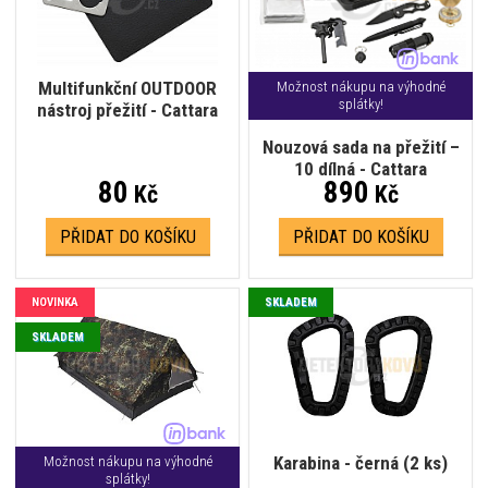
Multifunkční OUTDOOR
Možnost nákupu na výhodné
splátky!
nástroj přežití - Cattara
Nouzová sada na přežití –
10 dílná - Cattara
80
890
Kč
Kč
PŘIDAT DO KOŠÍKU
PŘIDAT DO KOŠÍKU
NOVINKA
SKLADEM
SKLADEM
Karabina - černá (2 ks)
Možnost nákupu na výhodné
splátky!