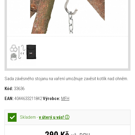
Sada závěsného stojanu na vaření umožnuje zavěsit kotlík nad ohněm.
Kód:
33636
EAN:
4044633211842
Výrobce:
MFH
Skladem -
v úterý u vás! ⓘ
290
Kč