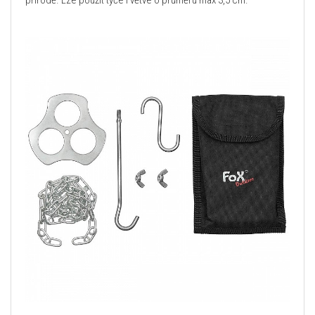
přírodě. Lze použít tyče i větve o průměru max 3,5 cm.