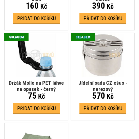
160
390
Kč
Kč
PŘIDAT DO KOŠÍKU
PŘIDAT DO KOŠÍKU
SKLADEM
SKLADEM
Držák Molle na PET láhve
Jídelní sada CZ ešus -
na opasek - černý
nerezový
75
570
Kč
Kč
PŘIDAT DO KOŠÍKU
PŘIDAT DO KOŠÍKU