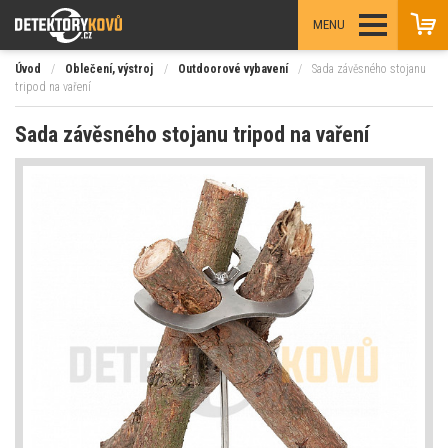
MENU
Úvod
/
Oblečení, výstroj
/
Outdoorové vybavení
/
Sada závěsného stojanu
tripod na vaření
Sada závěsného stojanu tripod na vaření