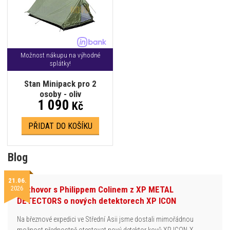
Možnost nákupu na výhodné
splátky!
Stan Minipack pro 2
osoby - oliv
1 090
Kč
PŘIDAT DO KOŠÍKU
Blog
21.06.
2026
Rozhovor s Philippem Colinem z XP METAL
DETECTORS o nových detektorech XP ICON
Na březnové expedici ve Střední Asii jsme dostali mimořádnou