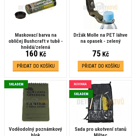
Maskovací barva na
Držák Molle na PET láhve
obličej Bushcraft v tubě -
na opasek - zelený
hnědá/zelená
160
75
Kč
Kč
PŘIDAT DO KOŠÍKU
PŘIDAT DO KOŠÍKU
SKLADEM
NOVINKA
SKLADEM
Voděodolný poznámkový
Sada pro ukotvení stanů
blok
Miltec