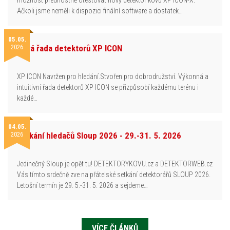
možnost přednostně otestovat nový detektor kovů XP ICON-X.
Ačkoli jsme neměli k dispozici finální software a dostatek…
05.05.
2026
Nová řada detektorů XP ICON
XP ICON Navržen pro hledání.Stvořen pro dobrodružství. Výkonná a
intuitivní řada detektorů XP ICON se přizpůsobí každému terénu i
každé…
04.05.
2026
Setkání hledačů Sloup 2026 - 29.-31. 5. 2026
Jedinečný Sloup je opět tu! DETEKTORYKOVU.cz a DETEKTORWEB.cz
Vás tímto srdečně zve na přátelské setkání detektorářů SLOUP 2026.
Letošní termín je 29. 5.-31. 5. 2026 a sejdeme…
VÍCE ČLÁNKŮ