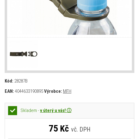
Kód:
28287B
EAN:
4044633190895
Výrobce:
MFH
Skladem -
v úterý u vás! ⓘ
75
Kč
vč. DPH