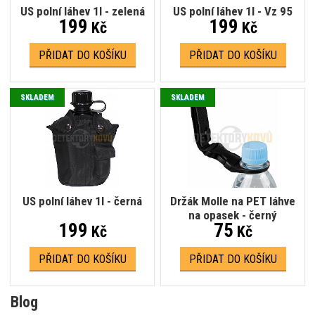
US polní láhev 1l - zelená
US polní láhev 1l - Vz 95
199
199
Kč
Kč
PŘIDAT DO KOŠÍKU
PŘIDAT DO KOŠÍKU
SKLADEM
SKLADEM
US polní láhev 1l - černá
Držák Molle na PET láhve
na opasek - černý
199
75
Kč
Kč
PŘIDAT DO KOŠÍKU
PŘIDAT DO KOŠÍKU
Blog