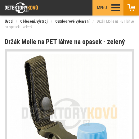
MENU
Úvod
/
Oblečení, výstroj
/
Outdoorové vybavení
/
Držák Molle na PET láhve
na opasek - zelený
Držák Molle na PET láhve na opasek - zelený