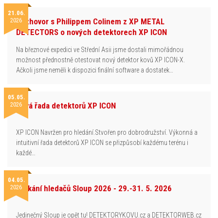
21.06.
2026
Rozhovor s Philippem Colinem z XP METAL
DETECTORS o nových detektorech XP ICON
Na březnové expedici ve Střední Asii jsme dostali mimořádnou
možnost přednostně otestovat nový detektor kovů XP ICON-X.
Ačkoli jsme neměli k dispozici finální software a dostatek…
05.05.
2026
Nová řada detektorů XP ICON
XP ICON Navržen pro hledání.Stvořen pro dobrodružství. Výkonná a
intuitivní řada detektorů XP ICON se přizpůsobí každému terénu i
každé…
04.05.
2026
Setkání hledačů Sloup 2026 - 29.-31. 5. 2026
Jedinečný Sloup je opět tu! DETEKTORYKOVU.cz a DETEKTORWEB.cz