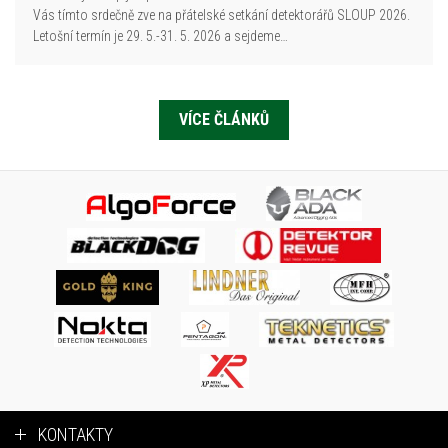
Vás tímto srdečně zve na přátelské setkání detektorářů SLOUP 2026.
Letošní termín je 29. 5.-31. 5. 2026 a sejdeme…
VÍCE ČLÁNKŮ
KONTAKTY