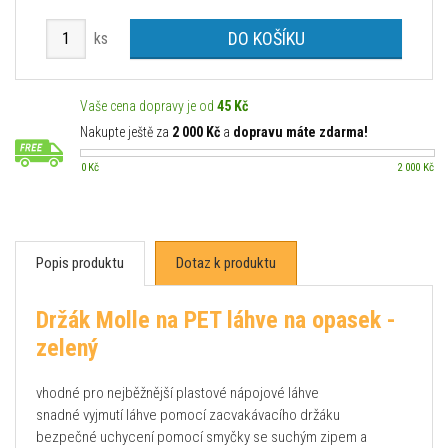
DO KOŠÍKU
ks
Vaše cena dopravy je od
45 Kč
Nakupte ještě za
2 000 Kč
a
dopravu máte zdarma!
0 Kč
2 000 Kč
Popis produktu
Dotaz k produktu
Držák Molle na PET láhve na opasek -
zelený
vhodné pro nejběžnější plastové nápojové láhve
snadné vyjmutí láhve pomocí zacvakávacího držáku
bezpečné uchycení pomocí smyčky se suchým zipem a