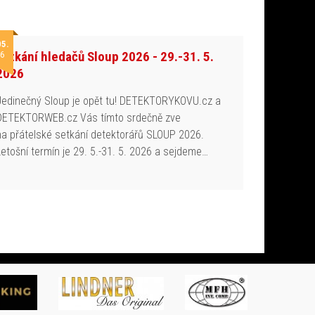
05.
Setkání hledačů Sloup 2026 - 29.-31. 5.
6
2026
Jedinečný Sloup je opět tu! DETEKTORYKOVU.cz a
DETEKTORWEB.cz Vás tímto srdečně zve
na přátelské setkání detektorářů SLOUP 2026.
Letošní termín je 29. 5.-31. 5. 2026 a sejdeme…