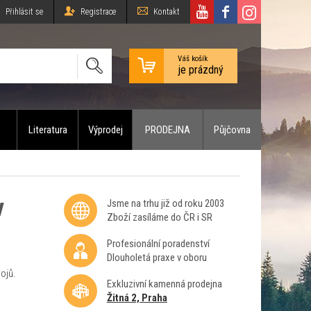
Přihlásit se
Registrace
Kontakt
Váš košík
je prázdný
Literatura
Výprodej
PRODEJNA
Půjčovna
v
Jsme na trhu již od roku 2003
Zboží zasíláme do ČR i SR
Profesionální poradenství
Dlouholetá praxe v oboru
ojů.
Exkluzivní kamenná prodejna
Žitná 2, Praha