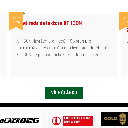
05.05.
04.
Nová řada detektorů XP ICON
2026
202
h
XP ICON Navržen pro hledání.Stvořen pro
dobrodružství. Výkonná a intuitivní řada detektorů
XP ICON se přizpůsobí každému terénu i každé…
VÍCE ČLÁNKŮ