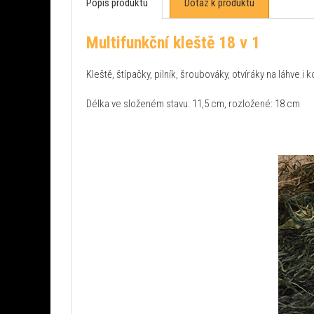
Popis produktu
Dotaz k produktu
Multifunkční kleště 18 v 1
Kleště, štípačky, pilník, šroubováky, otvíráky na láhve i 
Délka ve složeném stavu: 11,5 cm, rozložené: 18 cm