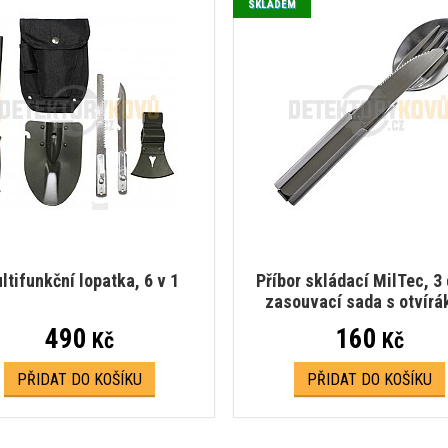
SKLADEM
ltifunkční lopatka, 6 v 1
Příbor skládací MilTec, 3 
zasouvací sada s otvír
490
160
Kč
Kč
PŘIDAT DO KOŠÍKU
PŘIDAT DO KOŠÍKU