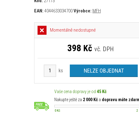
Kód:
27173
EAN:
4044633034700
Výrobce:
MFH
Momentálně nedostupné
398
Kč
vč. DPH
NELZE OBJEDNAT
ks
Vaše cena dopravy je od
45 Kč
Nakupte ještě za
2 000 Kč
a
dopravu máte zdar
0 Kč
2