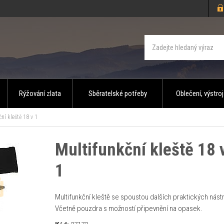
Rýžování zlata
Sběratelské potřeby
Oblečení, výstroj
ní kleště 18 v 1
Multifunkční kleště 18 
1
Multifunkční kleště se spoustou dalších praktických nástr
Včetně pouzdra s možností připevnění na opasek.