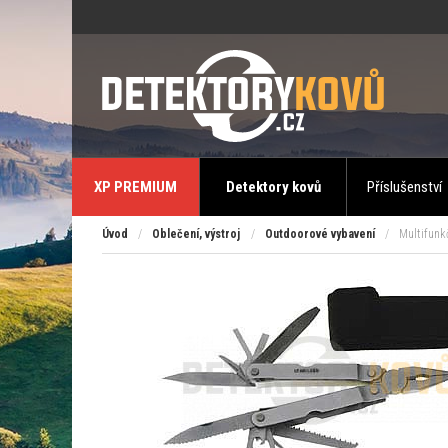
XP PREMIUM
Detektory kovů
Příslušenství
Úvod
/
Oblečení, výstroj
/
Outdoorové vybavení
/
Multifunkč