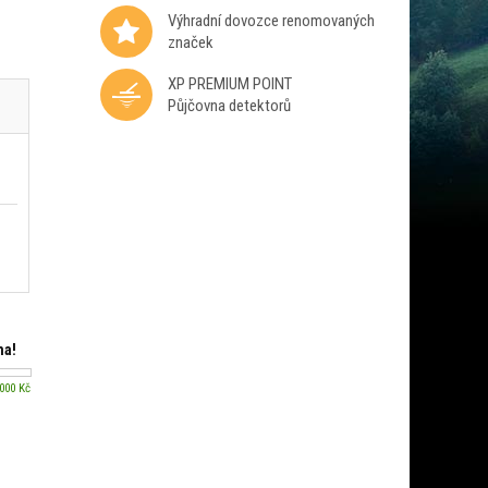
Výhradní dovozce renomovaných
značek
XP PREMIUM POINT
Půjčovna detektorů
ma!
 000 Kč