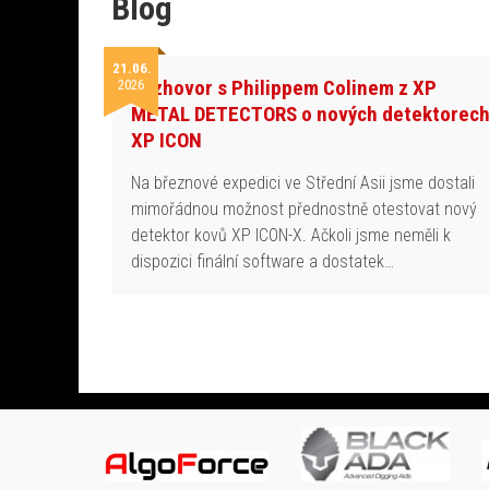
Blog
21.06.
Rozhovor s Philippem Colinem z XP
2026
METAL DETECTORS o nových detektorec
XP ICON
Na březnové expedici ve Střední Asii jsme dostali
mimořádnou možnost přednostně otestovat nový
detektor kovů XP ICON-X. Ačkoli jsme neměli k
dispozici finální software a dostatek…