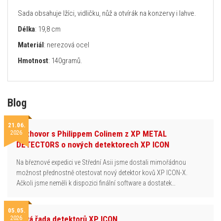
Sada obsahuje lžíci, vidličku, nůž a otvírák na konzervy i lahve.
Délka
: 19,8 cm
Materiál
: nerezová ocel
Hmotnost
: 140gramů.
Blog
21.06.
2026
Rozhovor s Philippem Colinem z XP METAL
DETECTORS o nových detektorech XP ICON
Na březnové expedici ve Střední Asii jsme dostali mimořádnou
možnost přednostně otestovat nový detektor kovů XP ICON-X.
Ačkoli jsme neměli k dispozici finální software a dostatek…
05.05.
2026
Nová řada detektorů XP ICON