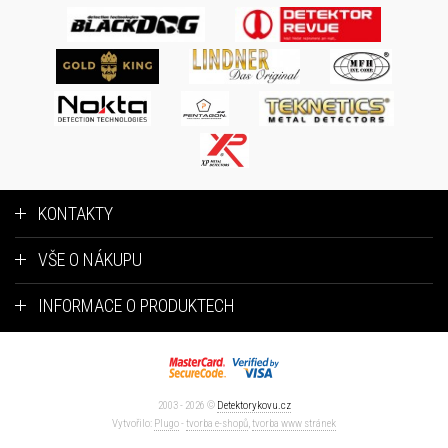
KONTAKTY
VŠE O NÁKUPU
INFORMACE O PRODUKTECH
2003 - 2026 ©
Detektorykovu.cz
Vytvořilo:
Plugo
-
tvorba e-shopů
,
tvorba www stránek