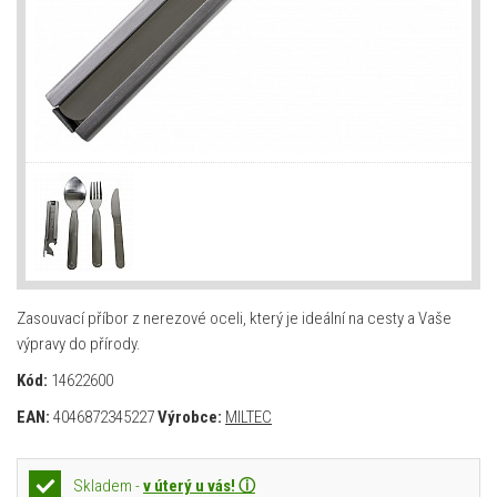
Zasouvací příbor z nerezové oceli, který je ideální na cesty a Vaše
výpravy do přírody.
Kód:
14622600
EAN:
4046872345227
Výrobce:
MILTEC
Skladem -
v úterý u vás! ⓘ