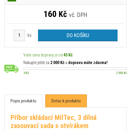
160
Kč
vč. DPH
DO KOŠÍKU
ks
Vaše cena dopravy je od
45 Kč
Nakupte ještě za
2 000 Kč
a
dopravu máte zdarma!
0 Kč
2 000 Kč
Popis produktu
Dotaz k produktu
Příbor skládací MilTec, 3 dílná
zasouvací sada s otvírákem