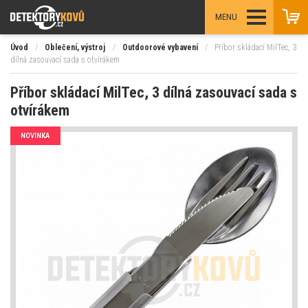
MENU
Úvod
/
Oblečení, výstroj
/
Outdoorové vybavení
/
Příbor skládací MilTec, 3
dílná zasouvací sada s otvírákem
Příbor skládací MilTec, 3 dílná zasouvací sada s
otvírákem
NOVINKA