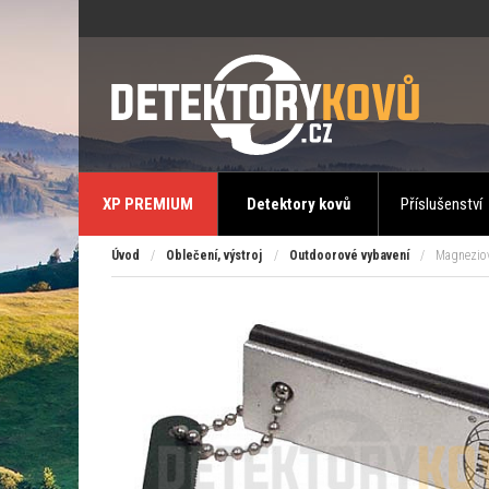
XP PREMIUM
Detektory kovů
Příslušenství
Úvod
/
Oblečení, výstroj
/
Outdoorové vybavení
/
Magneziov