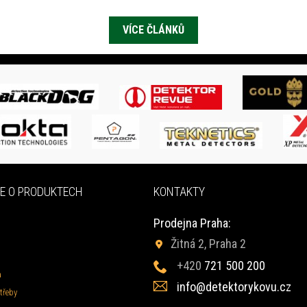
VÍCE ČLÁNKŮ
E O PRODUKTECH
KONTAKTY
Prodejna Praha:
Žitná 2, Praha 2
+420
721 500 200
a
info@detektorykovu.cz
třeby