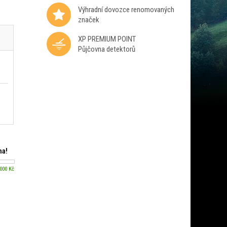
Výhradní dovozce renomovaných
značek
XP PREMIUM POINT
Půjčovna detektorů
ma!
 000 Kč