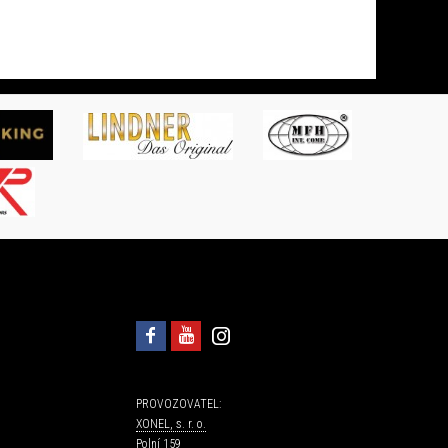
PROVOZOVATEL:
XONEL, s. r. o.
Polní 159