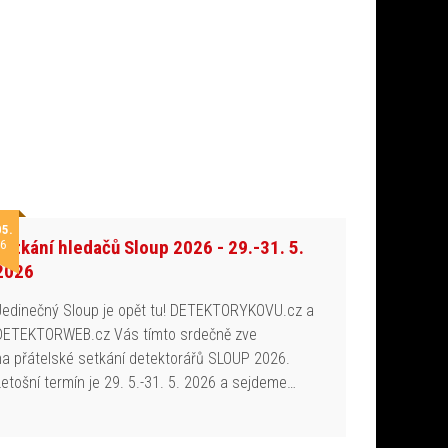
05.
Setkání hledačů Sloup 2026 - 29.-31. 5.
6
2026
Jedinečný Sloup je opět tu! DETEKTORYKOVU.cz a
DETEKTORWEB.cz Vás tímto srdečně zve
na přátelské setkání detektorářů SLOUP 2026.
Letošní termín je 29. 5.-31. 5. 2026 a sejdeme…