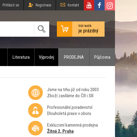
Přihlásit se
Registrace
Kontakt
Váš košík
je prázdný
Literatura
Výprodej
PRODEJNA
Půjčovna
Jsme na trhu již od roku 2003
Zboží zasíláme do ČR i SR
Profesionální poradenství
Dlouholetá praxe v oboru
Exkluzivní kamenná prodejna
Žitná 2, Praha