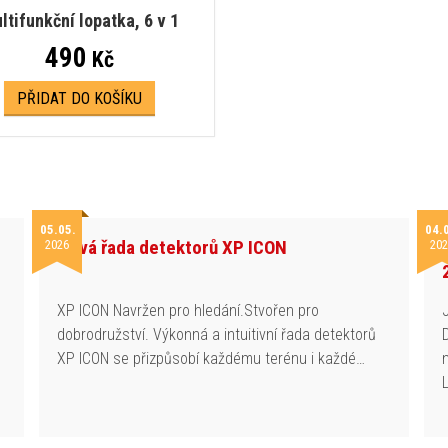
ltifunkční lopatka, 6 v 1
490
Kč
PŘIDAT DO KOŠÍKU
05.05.
04.
Nová řada detektorů XP ICON
2026
202
h
XP ICON Navržen pro hledání.Stvořen pro
dobrodružství. Výkonná a intuitivní řada detektorů
XP ICON se přizpůsobí každému terénu i každé…