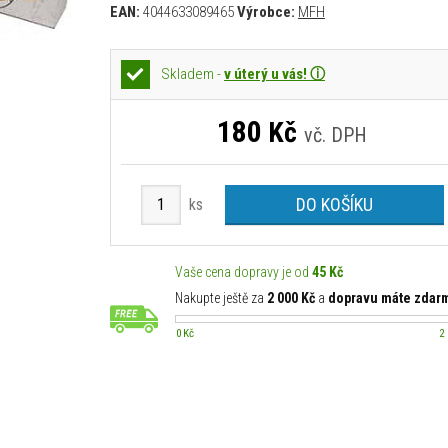
EAN:
4044633089465
Výrobce:
MFH
Skladem -
v úterý u vás! ⓘ
180
Kč
vč. DPH
DO KOŠÍKU
ks
Vaše cena dopravy je od
45 Kč
Nakupte ještě za
2 000 Kč
a
dopravu máte zdar
0 Kč
2