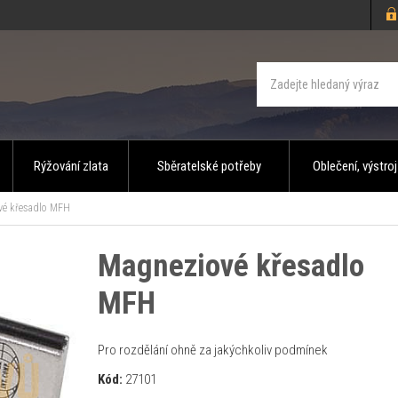
Rýžování zlata
Sběratelské potřeby
Oblečení, výstroj
é křesadlo MFH
Magneziové křesadlo
MFH
Pro rozdělání ohně za jakýchkoliv podmínek
Kód:
27101