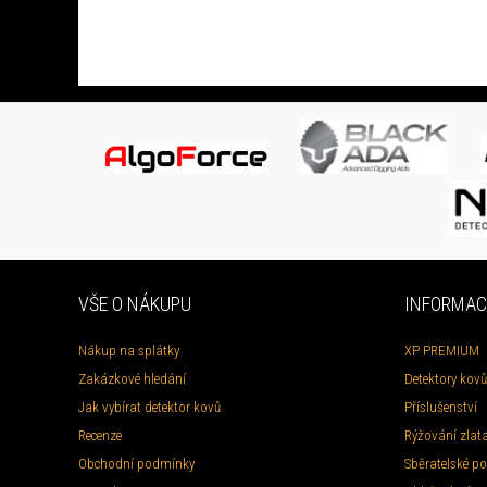
VŠE O NÁKUPU
INFORMAC
Nákup na splátky
XP PREMIUM
Zakázkové hledání
Detektory kovů
Jak vybírat detektor kovů
Příslušenství
Recenze
Rýžování zlat
Obchodní podmínky
Sběratelské po