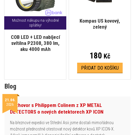
Kompas US kovový,
Možnost nákupu na výhodné
splátky!
zelený
COB LED + LED nabíjecí
svítilna P2308, 380 lm,
aku 4000 mAh
180
Kč
PŘIDAT DO KOŠÍKU
Blog
21.06.
2026
Rozhovor s Philippem Colinem z XP METAL
DETECTORS o nových detektorech XP ICON
Na březnové expedici ve Střední Asii jsme dostali mimořádnou
možnost přednostně otestovat nový detektor kovů XP ICON-X.