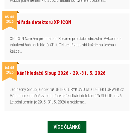
Ačkoli jsme neměli k dispozici finální software a dostatek…
05.05.
2026
Nová řada detektorů XP ICON
XP ICON Navržen pro hledání.Stvořen pro dobrodružství. Výkonná a
intuitivní řada detektorů XP ICON se přizpůsobí každému terénu i
každé…
04.05.
2026
Setkání hledačů Sloup 2026 - 29.-31. 5. 2026
Jedinečný Sloup je opět tu! DETEKTORYKOVU.cz a DETEKTORWEB.cz
Vás tímto srdečně zve na přátelské setkání detektorářů SLOUP 2026.
Letošní termín je 29. 5.-31. 5. 2026 a sejdeme…
VÍCE ČLÁNKŮ