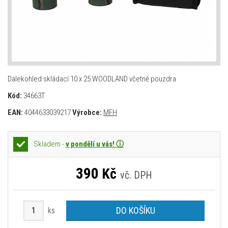
Dalekohled skládací 10 x 25 WOODLAND včetně pouzdra
Kód:
34663T
EAN:
4044633039217
Výrobce:
MFH
Skladem -
v pondělí u vás! ⓘ
390
Kč
vč. DPH
DO KOŠÍKU
ks