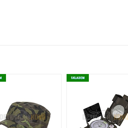
M
SKLADEM