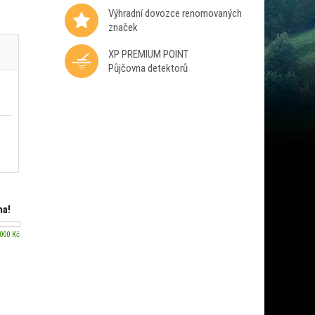
Výhradní dovozce renomovaných
značek
XP PREMIUM POINT
Půjčovna detektorů
ma!
 000 Kč