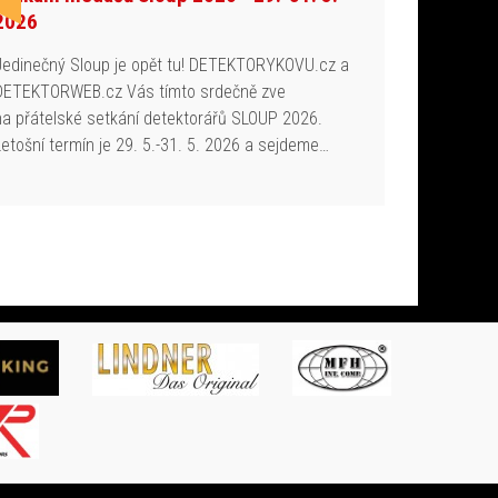
2026
Jedinečný Sloup je opět tu! DETEKTORYKOVU.cz a
DETEKTORWEB.cz Vás tímto srdečně zve
na přátelské setkání detektorářů SLOUP 2026.
Letošní termín je 29. 5.-31. 5. 2026 a sejdeme…