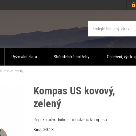
Rýžování zlata
Sběratelské potřeby
Oblečení, výstroj
 kovový, zelený
Kompas US kovový,
zelený
Replika původního amerického kompasu
Kód:
34023