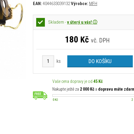
EAN:
4044633039132
Výrobce:
MFH
Skladem -
v úterý u vás! ⓘ
180
Kč
vč. DPH
DO KOŠÍKU
ks
Vaše cena dopravy je od
45 Kč
Nakupte ještě za
2 000 Kč
a
dopravu máte zdar
0 Kč
2