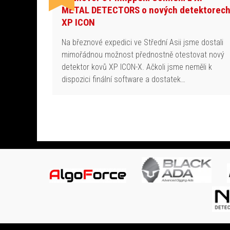
METAL DETECTORS o nových detektorec
XP ICON
Na březnové expedici ve Střední Asii jsme dostali
mimořádnou možnost přednostně otestovat nový
detektor kovů XP ICON-X. Ačkoli jsme neměli k
dispozici finální software a dostatek…