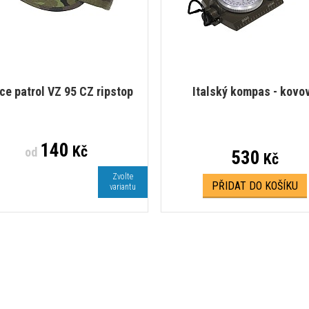
ce patrol VZ 95 CZ ripstop
Italský kompas - kovo
140
Kč
od
530
Kč
Zvolte
PŘIDAT DO KOŠÍKU
variantu