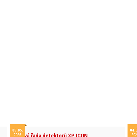
05.05.
04.
Nová řada detektorů XP ICON
2026
202