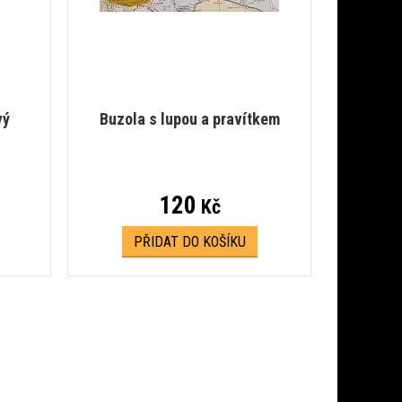
vý
Buzola s lupou a pravítkem
120
Kč
PŘIDAT DO KOŠÍKU