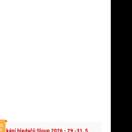
05.
Setkání hledačů Sloup 2026 - 29.-31. 5.
6