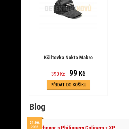
Kšiltovka Nokta Makro
99
Kč
390 Kč
PŘIDAT DO KOŠÍKU
Blog
21.06.
Rozhovor s Philippem Colinem z XP
2026