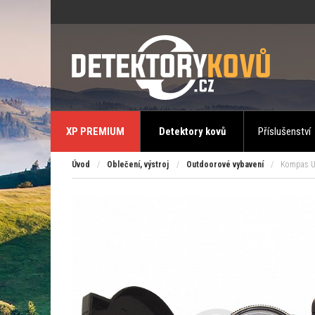
XP PREMIUM
Detektory kovů
Příslušenství
Úvod
/
Oblečení, výstroj
/
Outdoorové vybavení
/
Kompas US