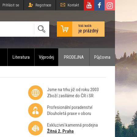
Přihlásit se
Registrace
Kontakt
Váš košík
je prázdný
Literatura
Výprodej
PRODEJNA
Půjčovna
Jsme na trhu již od roku 2003
Zboží zasíláme do ČR i SR
Profesionální poradenství
Dlouholetá praxe v oboru
Exkluzivní kamenná prodejna
Žitná 2, Praha