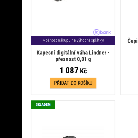
Čepi
Možnost nákupu na výhodné splátky!
Kapesní digitální váha Lindner -
přesnost 0,01 g
1 087
Kč
PŘIDAT DO KOŠÍKU
SKLADEM