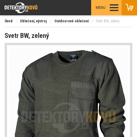
MENU
Úvod
/
Oblečení, výstroj
/
Outdoorové oblečení
/
Svetr BW, zelený
Svetr BW, zelený