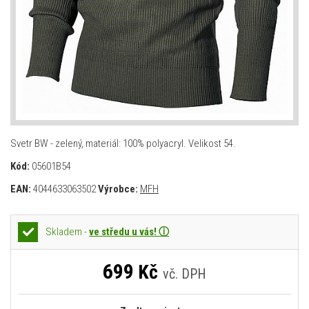
Svetr BW - zelený, materiál: 100% polyacryl. Velikost 54.
Kód:
05601B54
EAN:
4044633063502
Výrobce:
MFH
Skladem -
ve středu u vás! ⓘ
699
Kč
vč. DPH