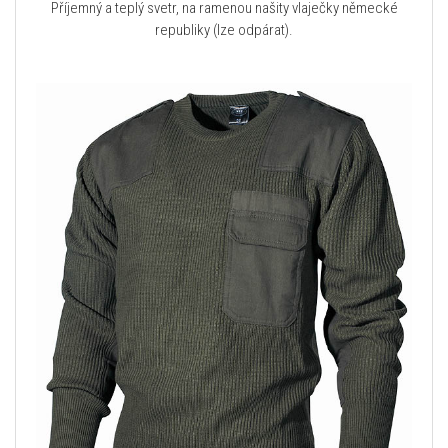
Příjemný a teplý svetr, na ramenou našity vlaječky německé
republiky (lze odpárat).