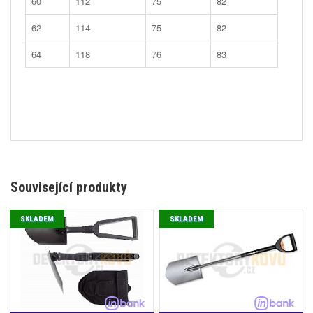
60
112
75
82
62
114
75
82
64
118
76
83
Související produkty
SKLADEM
SKLADEM