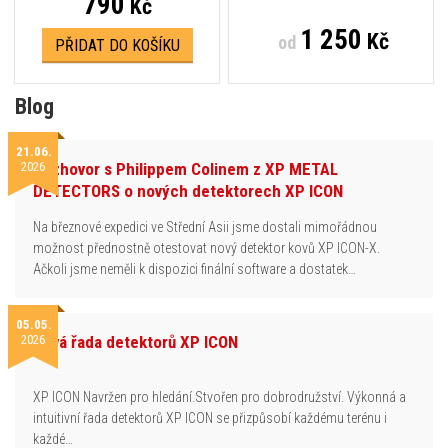
790
Kč
1 250
Kč
od
PŘIDAT DO KOŠÍKU
Blog
21.06.
2026
Rozhovor s Philippem Colinem z XP METAL
DETECTORS o nových detektorech XP ICON
Na březnové expedici ve Střední Asii jsme dostali mimořádnou
možnost přednostně otestovat nový detektor kovů XP ICON-X.
Ačkoli jsme neměli k dispozici finální software a dostatek…
05.05.
2026
Nová řada detektorů XP ICON
XP ICON Navržen pro hledání.Stvořen pro dobrodružství. Výkonná a
intuitivní řada detektorů XP ICON se přizpůsobí každému terénu i
každé…