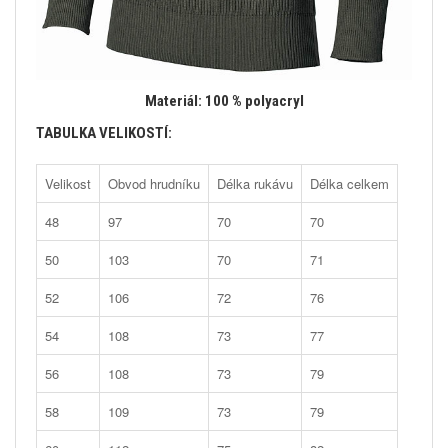
Materiál: 100 % polyacryl
TABULKA VELIKOSTÍ:
Velikost
Obvod hrudníku
Délka rukávu
Délka celkem
48
97
70
70
50
103
70
71
52
106
72
76
54
108
73
77
56
108
73
79
58
109
73
79