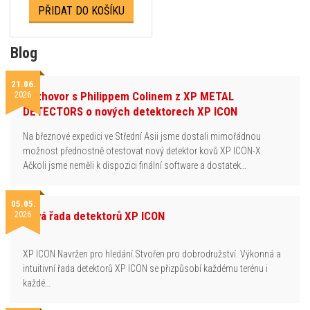
PŘIDAT DO KOŠÍKU
Blog
21.06.
2026
Rozhovor s Philippem Colinem z XP METAL
DETECTORS o nových detektorech XP ICON
Na březnové expedici ve Střední Asii jsme dostali mimořádnou
možnost přednostně otestovat nový detektor kovů XP ICON-X.
Ačkoli jsme neměli k dispozici finální software a dostatek…
05.05.
2026
Nová řada detektorů XP ICON
XP ICON Navržen pro hledání.Stvořen pro dobrodružství. Výkonná a
intuitivní řada detektorů XP ICON se přizpůsobí každému terénu i
každé…