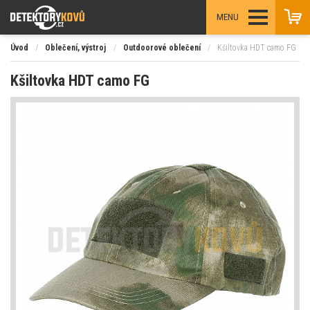
MENU
Úvod
/
Oblečení, výstroj
/
Outdoorové oblečení
/
Kšiltovka HDT camo FG
Kšiltovka HDT camo FG