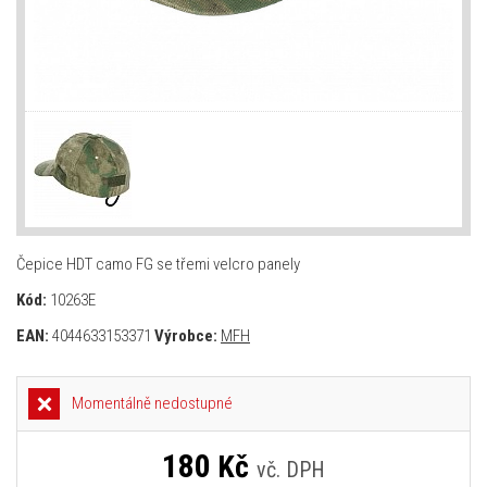
Čepice HDT camo FG se třemi velcro panely
Kód:
10263E
EAN:
4044633153371
Výrobce:
MFH
Momentálně nedostupné
180
Kč
vč. DPH