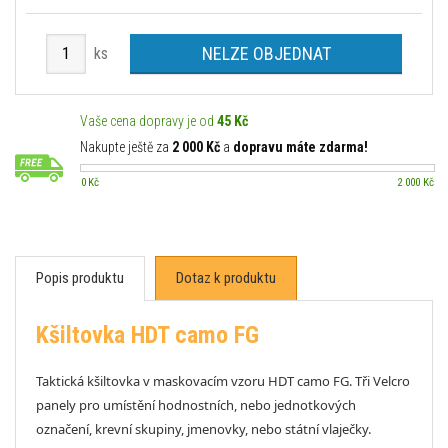
NELZE OBJEDNAT
ks
Vaše cena dopravy je od
45 Kč
Nakupte ještě za
2 000 Kč
a
dopravu máte zdarma!
0 Kč
2 000 Kč
Popis produktu
Dotaz k produktu
Kšiltovka HDT camo FG
Taktická kšiltovka v maskovacím vzoru HDT camo FG. Tři Velcro
panely pro umístění hodnostních, nebo jednotkových
označení, krevní skupiny, jmenovky, nebo státní vlaječky.