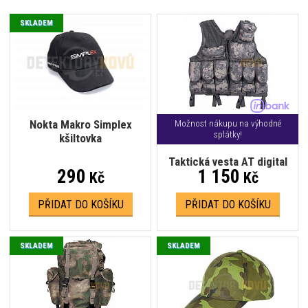
SKLADEM
Nokta Makro Simplex
Možnost nákupu na výhodné
splátky!
kšiltovka
Taktická vesta AT digital
290
1 150
Kč
Kč
PŘIDAT DO KOŠÍKU
PŘIDAT DO KOŠÍKU
SKLADEM
SKLADEM