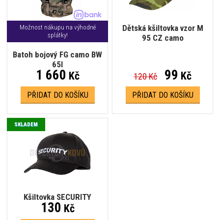
Dětská kšiltovka vzor M
Možnost nákupu na výhodné
splátky!
95 CZ camo
Batoh bojový FG camo BW
65l
1 660
99
Kč
Kč
120 Kč
PŘIDAT DO KOŠÍKU
PŘIDAT DO KOŠÍKU
SKLADEM
Kšiltovka SECURITY
130
Kč