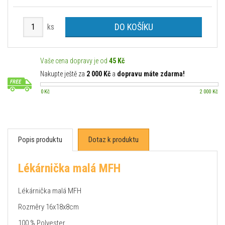
DO KOŠÍKU
ks
Vaše cena dopravy je od
45 Kč
Nakupte ještě za
2 000 Kč
a
dopravu máte zdarma!
0 Kč
2 000 Kč
Popis produktu
Dotaz k produktu
Lékárnička malá MFH
Lékárnička malá MFH
Rozměry 16x18x8cm
100 % Polyester