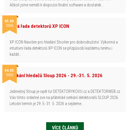
Ačkoli jsme neměli k dispozici finální software a dostatek…
05.05.
2026
Nová řada detektorů XP ICON
XP ICON Navržen pro hledání.Stvořen pro dobrodružství. Výkonná a
intuitivní řada detektorů XP ICON se přizpůsobí každému terénu i
každé…
04.05.
2026
Setkání hledačů Sloup 2026 - 29.-31. 5. 2026
Jedinečný Sloup je opět tu! DETEKTORYKOVU.cz a DETEKTORWEB.cz
Vás tímto srdečně zve na přátelské setkání detektorářů SLOUP 2026.
Letošní termín je 29. 5.-31. 5. 2026 a sejdeme…
VÍCE ČLÁNKŮ