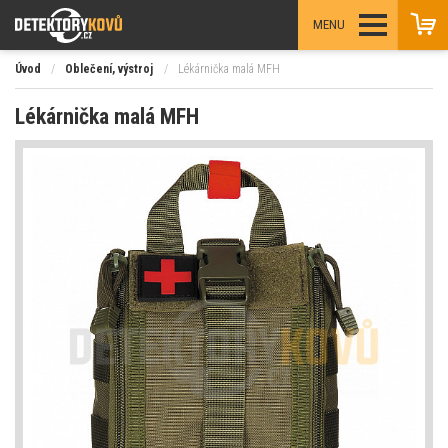
MENU
Úvod
/
Oblečení, výstroj
/
Lékárnička malá MFH
Lékárnička malá MFH