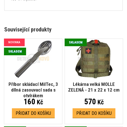
Související produkty
NOVINKA
SKLADEM
SKLADEM
Příbor skládací MilTec, 3
Lékárna velká MOLLE
dílná zasouvací sada s
ZELENÁ - 21 x 22 x 12 cm
otvírákem
160
570
Kč
Kč
PŘIDAT DO KOŠÍKU
PŘIDAT DO KOŠÍKU