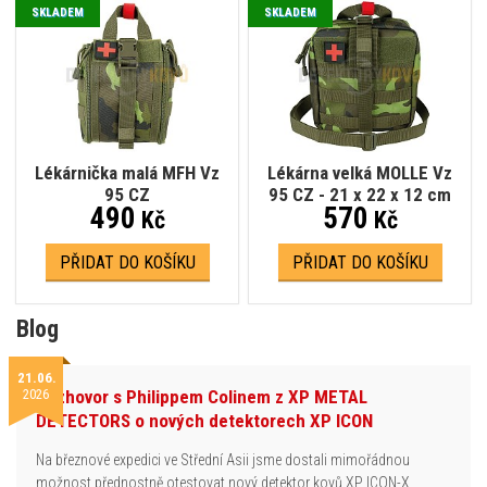
SKLADEM
SKLADEM
Lékárnička malá MFH Vz
Lékárna velká MOLLE Vz
95 CZ
95 CZ - 21 x 22 x 12 cm
490
570
Kč
Kč
PŘIDAT DO KOŠÍKU
PŘIDAT DO KOŠÍKU
Blog
21.06.
2026
Rozhovor s Philippem Colinem z XP METAL
DETECTORS o nových detektorech XP ICON
Na březnové expedici ve Střední Asii jsme dostali mimořádnou
možnost přednostně otestovat nový detektor kovů XP ICON-X.