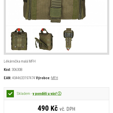
Lékárnička malá MFH
Kód:
30630B
EAN:
4044633197474
Výrobce:
MFH
Skladem -
v pondělí u vás! ⓘ
490
Kč
vč. DPH