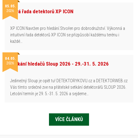
05.05.
2026
Nová řada detektorů XP ICON
XP ICON Navržen pro hledání.Stvořen pro dobrodružství. Výkonná a
intuitivní řada detektorů XP ICON se přizpůsobí každému terénu i
každé…
04.05.
2026
Setkání hledačů Sloup 2026 - 29.-31. 5. 2026
Jedinečný Sloup je opět tu! DETEKTORYKOVU.cz a DETEKTORWEB.cz
Vás tímto srdečně zve na přátelské setkání detektorářů SLOUP 2026.
Letošní termín je 29. 5.-31. 5. 2026 a sejdeme…
VÍCE ČLÁNKŮ