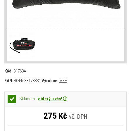
Kód:
31763A
EAN:
4044633178831
Výrobce:
MFH
Skladem -
v úterý u vás! ⓘ
275
Kč
vč. DPH