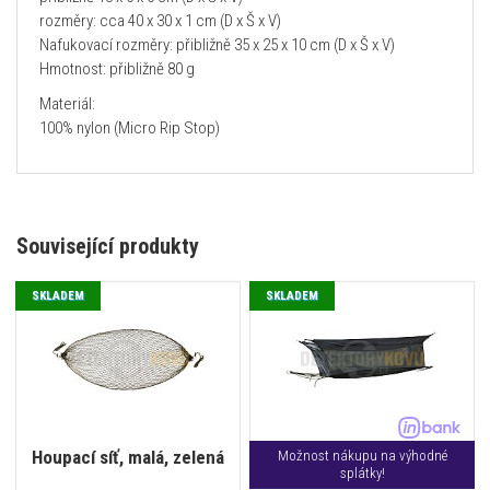
rozměry: cca 40 x 30 x 1 cm (D x Š x V)
Nafukovací rozměry: přibližně 35 x 25 x 10 cm (D x Š x V)
Hmotnost: přibližně 80 g
Materiál:
100% nylon (Micro Rip Stop)
Související produkty
SKLADEM
SKLADEM
Houpací síť, malá, zelená
Možnost nákupu na výhodné
splátky!