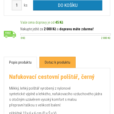
DO KOŠÍKU
ks
Vaše cena dopravy je od
45 Kč
Nakupte ještě za
2 000 Kč
a
dopravu máte zdarma!
0 Kč
2 000 Kč
Popis produktu
Dotaz k produktu
Nafukovací cestovní polštář, černý
Měkký, lehký polštář vyrobený z nylonové
syntetické výplně a lehkého, nafukovacího vzduchového jádra
s otočným uzávěrem vysoký komfort s malou
přepravní taškou s velikostí balení:
přibližně 13 x 6 x 6 cm (D x Š x V)