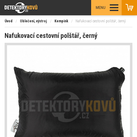
MENU
Úvod
/
Oblečení, výstroj
/
Kempink
/
Nafukovací cestovní polštář, černý
Nafukovací cestovní polštář, černý