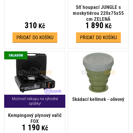
Síť houpací JUNGLE s
moskytiérou 220x75x55
cm ZELENÁ
310
1 890
Kč
Kč
PŘIDAT DO KOŠÍKU
PŘIDAT DO KOŠÍKU
SKLADEM
Skádací kelímek - olivový
Možnost nákupu na výhodné
splátky!
Kempingový plynový vařič
FOX
1 190
Kč