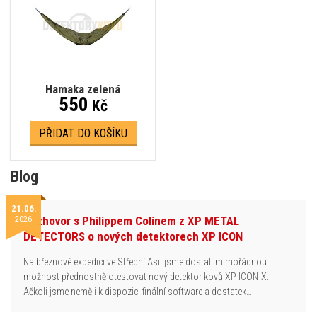
Hamaka zelená
550
Kč
PŘIDAT DO KOŠÍKU
Blog
21.06.
2026
Rozhovor s Philippem Colinem z XP METAL
DETECTORS o nových detektorech XP ICON
Na březnové expedici ve Střední Asii jsme dostali mimořádnou
možnost přednostně otestovat nový detektor kovů XP ICON-X.
Ačkoli jsme neměli k dispozici finální software a dostatek…