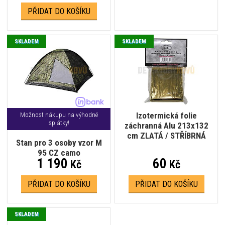
PŘIDAT DO KOŠÍKU
SKLADEM
SKLADEM
Izotermická folie
Možnost nákupu na výhodné
splátky!
záchranná Alu 213x132
cm ZLATÁ / STŘÍBRNÁ
Stan pro 3 osoby vzor M
95 CZ camo
1 190
60
Kč
Kč
PŘIDAT DO KOŠÍKU
PŘIDAT DO KOŠÍKU
SKLADEM