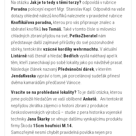
Na otázku
Jak je to tedy s těmi torzy?
odpovídá v rubrice
Poradna
policejní expert Mgr. Stanislav Kapl. Odpovědi na vaše
dotazy ohledně nálezů knoflíků naleznete v pravidelné rubrice
Knoflíkářova poradna,
kterou pro vás připravuje znalec a
sběratel knoflíků
Ivo Tomáš.
Také v tomto čísle si milovníci
chladných zbraní přijdou na své,
PetkoZberatel
nám
představuje další zajímavé přírůstky do své pozoruhodné
sbírky, tentokráte
vzácné kordíky wehrmachtu.
V aktuální
Listárně
náš čtenář a hledač
Bedřich
vysílá naléhavý apel k
těm, kteří zanechávají po sobě lokality jako po návštěvě prasat.
Následuje článek nazvaný
Předvánoční dárek
, v kterém
JendaKvaska
vypráví o tom, jak porcelánový sudeťák přinesl
dvěma kamarádům předčasné Vánoce.
Vracíte se na prohledané lokality?
To je další otázka, kterou
jsme položili hledačům ve vaší oblíbené
Anketě.
Ani tentokrát
nepřijdou zkrátka zájemci o historii zbraní z produkce
československých výrobců – studie z pera historika vojenské
techniky
Jana Škarky
se věnuje dalšímu vynikajícímu produktu
firmy Škoda
15cm houfnici M.14.
Samozřejmě nesmí chybět pravidelná povídka nejen pro