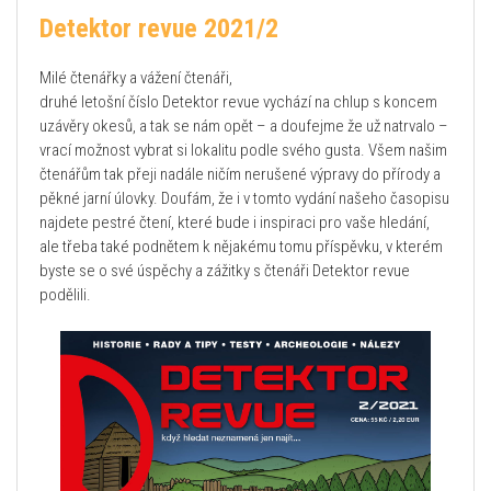
Detektor revue 2021/2
Milé čtenářky a vážení čtenáři,
druhé letošní číslo Detektor revue vychází na chlup s koncem
uzávěry okesů, a tak se nám opět – a doufejme že už natrvalo –
vrací možnost vybrat si lokalitu podle svého gusta. Všem našim
čtenářům tak přeji nadále ničím nerušené výpravy do přírody a
pěkné jarní úlovky. Doufám, že i v tomto vydání našeho časopisu
najdete pestré čtení, které bude i inspiraci pro vaše hledání,
ale třeba také podnětem k nějakému tomu příspěvku, v kterém
byste se o své úspěchy a zážitky s čtenáři Detektor revue
podělili.