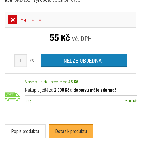
Kód:
DR2/2021
Výrobce:
Detektor revue
Vyprodáno
55
Kč
vč. DPH
NELZE OBJEDNAT
ks
Vaše cena dopravy je od
45 Kč
Nakupte ještě za
2 000 Kč
a
dopravu máte zdarma!
0 Kč
2 000 Kč
Popis produktu
Dotaz k produktu