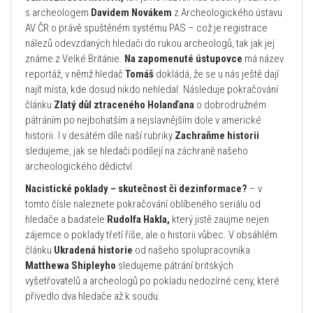
s archeologem
Davidem Novákem
z Archeologického ústavu
AV ČR o právě spuštěném systému PAS – což je registrace
nálezů odevzdaných hledači do rukou archeologů, tak jak jej
známe z Velké Británie.
Na zapomenuté ústupovce
má název
reportáž, v němž hledač
Tomáš
dokládá, že se u nás ještě dají
najít místa, kde dosud nikdo nehledal. Následuje pokračování
článku
Zlatý důl ztraceného Holanďana
o dobrodružném
pátráním po nejbohatším a nejslavnějším dole v americké
historii. I v desátém díle naší rubriky
Zachraňme historii
sledujeme, jak se hledači podílejí na záchraně našeho
archeologického dědictví.
Nacistické poklady – skutečnost či dezinformace?
– v
tomto čísle naleznete pokračování oblíbeného seriálu od
hledače a badatele
Rudolfa Hakla,
který jistě zaujme nejen
zájemce o poklady třetí říše, ale o historii vůbec. V obsáhlém
článku
Ukradená historie
od našeho spolupracovníka
Matthewa Shipleyho
sledujeme pátrání britských
vyšetřovatelů a archeologů po pokladu nedozírné ceny, které
přivedlo dva hledače až k soudu.