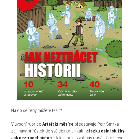
Na co se tedy můžete těšit?
V úvodní rubrice
Artefakt měsíce
představuje Petr Smítka
zajímavý přírůstek do své sbírky, unikátní
přezku celní služby
.
Jak neztrácet historii,
tak jsme nazvali náš obsáhlý rozhovor