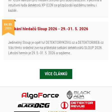
intuitivní řada detektorů XP ICON se přizpůsobí každému terénu i
každé…
04.05.
2026
Setkání hledačů Sloup 2026 - 29.-31. 5. 2026
Jedinečný Sloup je opět tu! DETEKTORYKOVU.cz a DETEKTORWEB.cz
Vás tímto srdečně zve na přátelské setkání detektorářů SLOUP 2026.
Letošní termín je 29. 5.-31. 5. 2026 a sejdeme…
VÍCE ČLÁNKŮ