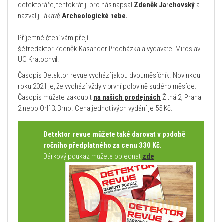
detektoráře, tentokrát ji pro nás napsal
Zdeněk Jarchovský
a
nazval ji lákavě
Archeologické nebe.
Příjemné čtení vám přejí
šéfredaktor Zdeněk Kasander Procházka a vydavatel Miroslav
UC Kratochvíl.
Časopis Detektor revue vychází jakou dvouměsíčník. Novinkou
roku 2021 je, že vychází vždy v první polovině sudého měsíce.
Časopis můžete zakoupit
na našich prodejnách
Žitná 2, Praha
2 nebo Orlí 3, Brno. Cena jednotlivých vydání je 55 Kč.
Detektor revue můžete také darovat v podobě
ročního předplatného za cenu 330 Kč.
Dárkový poukaz můžete objednat
zde