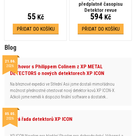
předplatné časopisu
Detektor revue
55
594
Kč
Kč
PŘIDAT DO KOŠÍKU
PŘIDAT DO KOŠÍKU
Blog
21.06.
2026
Rozhovor s Philippem Colinem z XP METAL
DETECTORS o nových detektorech XP ICON
Na březnové expedici ve Střední Asii jsme dostali mimořádnou
možnost přednostně otestovat nový detektor kovů XP ICON-X.
Ačkoli jsme neměli k dispozici finální software a dostatek…
05.05.
2026
Nová řada detektorů XP ICON
XP ICON Navržen pro hledání.Stvořen pro dobrodružství. Výkonná a