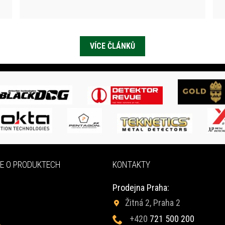
VÍCE ČLÁNKŮ
E O PRODUKTECH
KONTAKTY
Prodejna Praha:
Žitná 2, Praha 2
+420
721 500 200