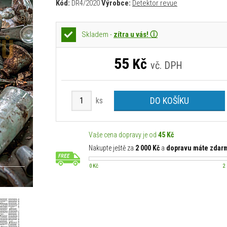
Kód:
DR4/2020
Výrobce:
Detektor revue
Skladem -
zítra u vás! ⓘ
55
Kč
vč. DPH
DO KOŠÍKU
ks
Vaše cena dopravy je od
45 Kč
Nakupte ještě za
2 000 Kč
a
dopravu máte zdar
0 Kč
2