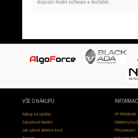
dispozici finální software a dostatek…
VŠE O NÁKUPU
INFORMAC
Nákup na splátky
XP PREMIUM
Zakázkové hledání
Detektory kovů
Jak vybírat detektor kovů
Příslušenství