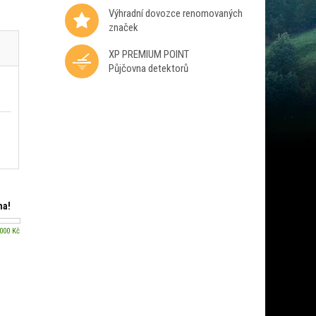
Výhradní dovozce renomovaných
značek
XP PREMIUM POINT
Půjčovna detektorů
ma!
 000 Kč