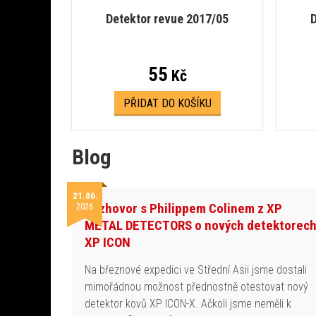
Detektor revue 2017/05
D
55
Kč
PŘIDAT DO KOŠÍKU
Blog
21.06.
Rozhovor s Philippem Colinem z XP
2026
METAL DETECTORS o nových detektorec
XP ICON
Na březnové expedici ve Střední Asii jsme dostali
mimořádnou možnost přednostně otestovat nový
detektor kovů XP ICON-X. Ačkoli jsme neměli k