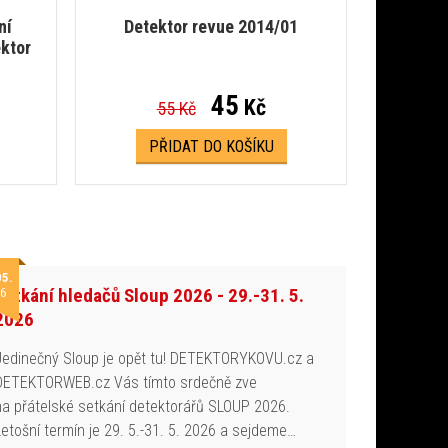
ní
Detektor revue 2014/01
ktor
45
Kč
55 Kč
PŘIDAT DO KOŠÍKU
05.
Setkání hledačů Sloup 2026 - 29.-31. 5.
6
2026
Jedinečný Sloup je opět tu! DETEKTORYKOVU.cz a
DETEKTORWEB.cz Vás tímto srdečně zve
na přátelské setkání detektorářů SLOUP 2026.
Letošní termín je 29. 5.-31. 5. 2026 a sejdeme…