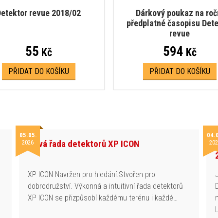
etektor revue 2018/02
Dárkový poukaz na roč
předplatné časopisu Dete
revue
55
594
Kč
Kč
PŘIDAT DO KOŠÍKU
PŘIDAT DO KOŠÍKU
05.05.
04.
Nová řada detektorů XP ICON
2026
202
h
XP ICON Navržen pro hledání.Stvořen pro
dobrodružství. Výkonná a intuitivní řada detektorů
XP ICON se přizpůsobí každému terénu i každé…