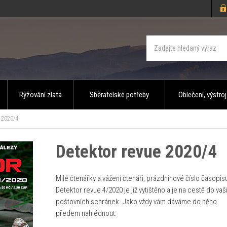
Rýžování zlata
Sběratelské potřeby
Oblečení, výstroj
 2020/4
Detektor revue 2020/4
Milé čtenářky a vážení čtenáři, prázdninové číslo časopis
Detektor revue 4/2020 je již vytištěno a je na cestě do vaš
poštovních schránek. Jako vždy vám dáváme do něho
předem nahlédnout.