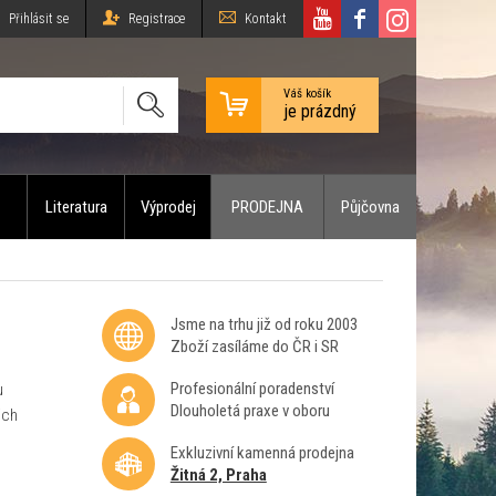
Přihlásit se
Registrace
Kontakt
Váš košík
je prázdný
Literatura
Výprodej
PRODEJNA
Půjčovna
Jsme na trhu již od roku 2003
Zboží zasíláme do ČR i SR
Profesionální poradenství
u
Dlouholetá praxe v oboru
ich
Exkluzivní kamenná prodejna
Žitná 2, Praha