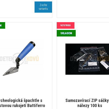
Zvolte
variantu
M
NOVINKA
SKLADEM
rcheologická špachtle s
Samozavírací ZIP sáčky
stovou rukojetí Battiferro
nálezy 100 ks