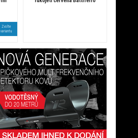
řím
rukojetí červená Battiferro
Zvolte
variantu