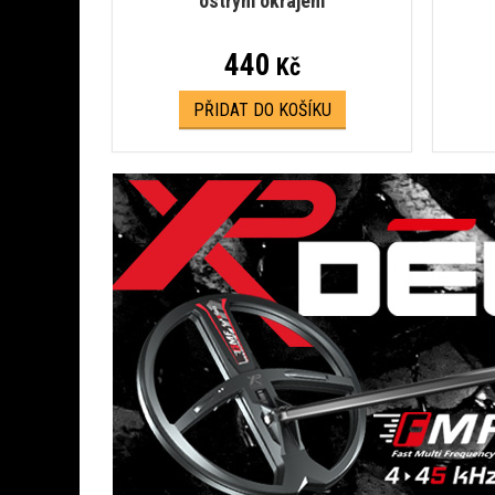
ostrým okrajem
440
Kč
PŘIDAT DO KOŠÍKU