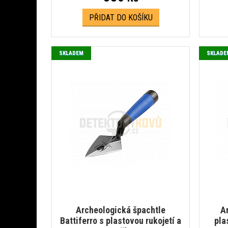
PŘIDAT DO KOŠÍKU
SKLADEM
SKLADE
Archeologická špachtle
A
Battiferro s plastovou rukojetí a
pla