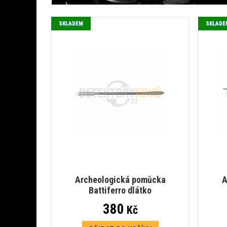
SKLADEM
SKLADE
Archeologická pomůcka
A
Battiferro dlátko
380
Kč