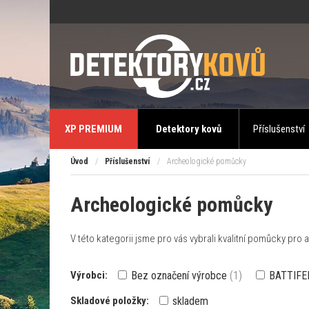
XP PREMIUM
Detektory kovů
Příslušenství
Úvod
/
Příslušenství
/
Archeologické pomůcky
Archeologické pomůcky
V této kategorii jsme pro vás vybrali kvalitní pomůcky pro
Výrobci:
Bez označení výrobce
(1)
BATTIFE
Skladové položky:
skladem