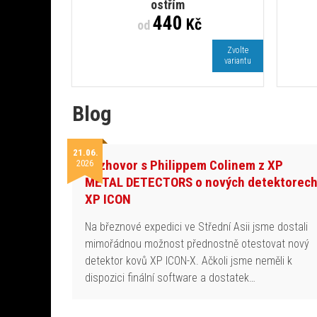
ostřím
440
Kč
od
Zvolte
variantu
Blog
21.06.
Rozhovor s Philippem Colinem z XP
2026
METAL DETECTORS o nových detektorec
XP ICON
Na březnové expedici ve Střední Asii jsme dostali
mimořádnou možnost přednostně otestovat nový
detektor kovů XP ICON-X. Ačkoli jsme neměli k
dispozici finální software a dostatek…