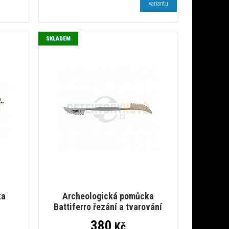
variantu
SKLADEM
ka
Archeologická pomůcka
Battiferro řezání a tvarování
380
Kč