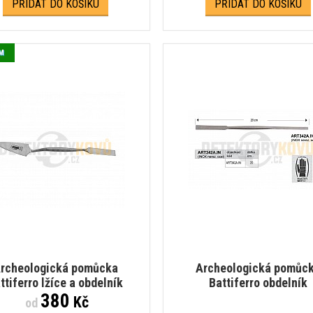
PŘIDAT DO KOŠÍKU
PŘIDAT DO KOŠÍKU
M
rcheologická pomůcka
Archeologická pomůc
ttiferro lžíce a obdelník
Battiferro obdelník
380
Kč
od