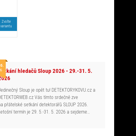
Zvolte
variantu
05.
Setkání hledačů Sloup 2026 - 29.-31. 5.
6
2026
Jedinečný Sloup je opět tu! DETEKTORYKOVU.cz a
DETEKTORWEB.cz Vás tímto srdečně zve
na přátelské setkání detektorářů SLOUP 2026.
Letošní termín je 29. 5.-31. 5. 2026 a sejdeme…