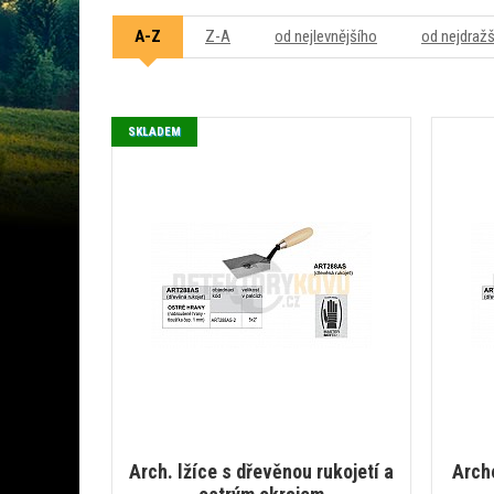
A-Z
Z-A
od nejlevnějšího
od nejdraž
SKLADEM
Arch. lžíce s dřevěnou rukojetí a
Arch