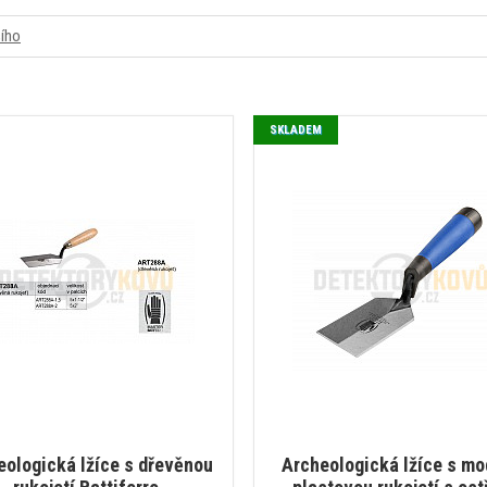
šího
SKLADEM
eologická lžíce s dřevěnou
Archeologická lžíce s mo