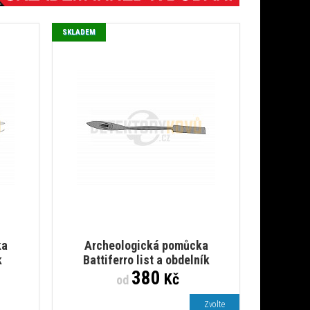
SKLADEM
ka
Archeologická pomůcka
k
Battiferro list a obdelník
380
Kč
od
Zvolte