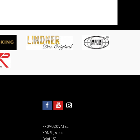
PROVOZOVATEL:
XONEL, s. r. o.
Polní 159