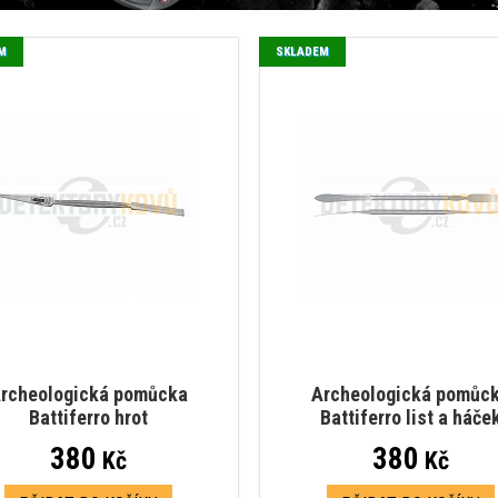
M
SKLADEM
rcheologická pomůcka
Archeologická pomůc
Battiferro hrot
Battiferro list a háče
380
380
Kč
Kč