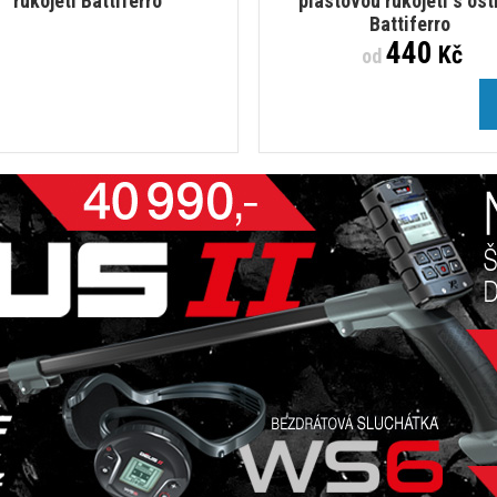
rukojetí Battiferro
plastovou rukojetí s ost
Battiferro
440
Kč
od