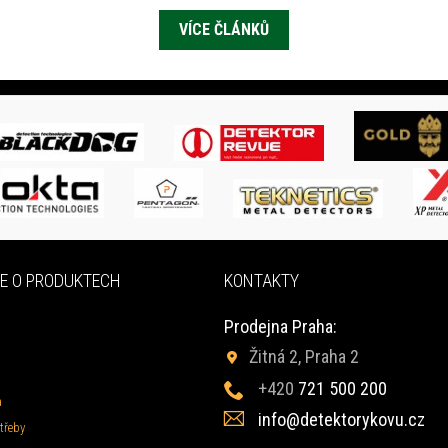
VÍCE ČLÁNKŮ
E O PRODUKTECH
KONTAKTY
Prodejna Praha:
Žitná 2, Praha 2
+420
721 500 200
a
info@detektorykovu.cz
třeby