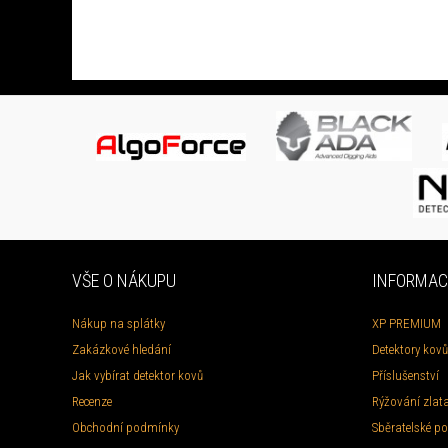
VŠE O NÁKUPU
INFORMAC
Nákup na splátky
XP PREMIUM
Zakázkové hledání
Detektory kovů
Jak vybírat detektor kovů
Příslušenství
Recenze
Rýžování zlat
Obchodní podmínky
Sběratelské po