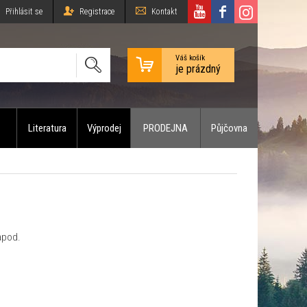
Přihlásit se
Registrace
Kontakt
Váš košík
je prázdný
Literatura
Výprodej
PRODEJNA
Půjčovna
 apod.