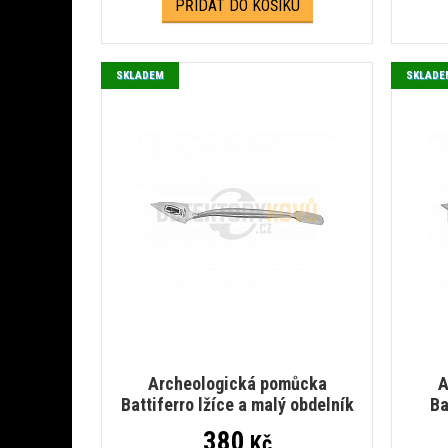
PŘIDAT DO KOŠÍKU
SKLADEM
SKLADE
Archeologická pomůcka
A
Battiferro lžíce a malý obdelník
Ba
380
Kč