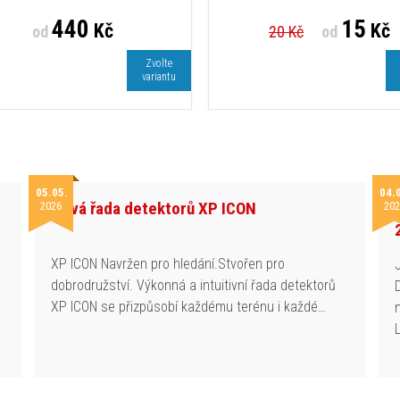
440
15
Kč
Kč
od
20 Kč
od
Zvolte
variantu
05.05.
04.
Nová řada detektorů XP ICON
2026
202
h
XP ICON Navržen pro hledání.Stvořen pro
dobrodružství. Výkonná a intuitivní řada detektorů
XP ICON se přizpůsobí každému terénu i každé…