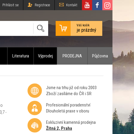
Přihlásit se
Registrace
Kontakt
Váš košík
je prázdný
Literatura
Výprodej
PRODEJNA
Půjčovna
Jsme na trhu již od roku 2003
Zboží zasíláme do ČR i SR
Profesionální poradenství
ro
Dlouholetá praxe v oboru
,7 -
Exkluzivní kamenná prodejna
Žitná 2, Praha