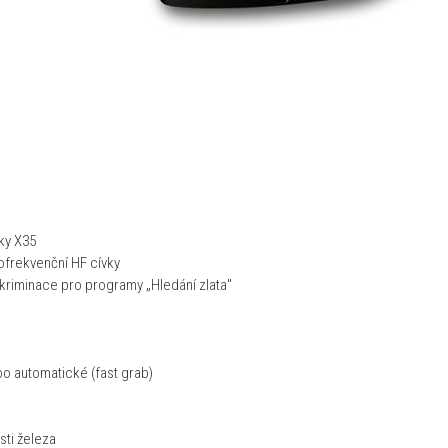
vky X35
ofrekvenční HF cívky
iskriminace pro programy „Hledání zlata"
bo automatické (fast grab)
sti železa