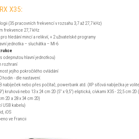
ORX X35:
ogii (35 pracovních frekvencí v rozsahu 3,7 až 27,7 kHz)
tím frekvence 27,7 kHz
pro hledání mincí a relikvií, + 2 uživatelské programy
vní jednotka – sluchátka – MI-6
trukce
s odepnutou hlavní jednotkou)
m rozhraní
ost jejího pokročilého ovládání
 hodin - dle nastavení.
nabíječek nebo přes počítač, powerbank atd. (XP síťová nabíječka je volite
) kruhová nebo 13 x 24 cm 2D (5" x 9,5") eliptická, cívkami X35 - 22,5 cm 2D
cm 2D a 28 x 34 cm 2D)
cí USB kabelu)
id, iOS
beno ve Francii