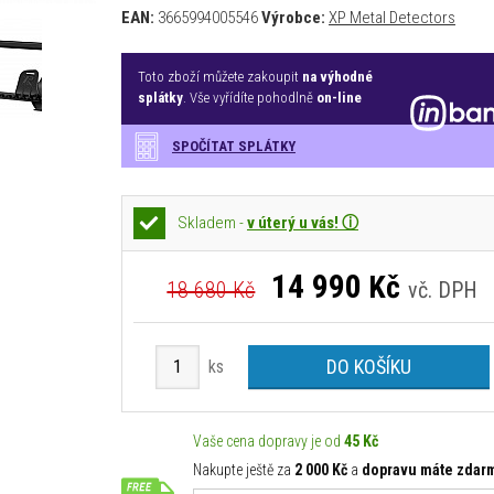
EAN:
3665994005546
Výrobce:
XP Metal Detectors
Toto zboží můžete zakoupit
na výhodné
splátky
. Vše vyřídíte pohodlně
on-line
SPOČÍTAT SPLÁTKY
Skladem -
v úterý u vás! ⓘ
14 990
Kč
18 680 Kč
vč. DPH
DO KOŠÍKU
ks
Vaše cena dopravy je od
45 Kč
Nakupte ještě za
2 000 Kč
a
dopravu máte zdar