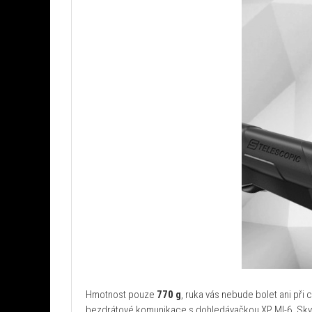
Hmotnost pouze
770 g
, ruka vás nebude bolet ani př
bezdrátové komunikace s dohledávačkou XP MI-6. Skvěl