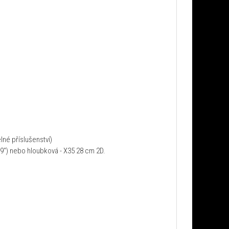
lné příslušenství)
 (9") nebo hloubková - X35 28 cm 2D.