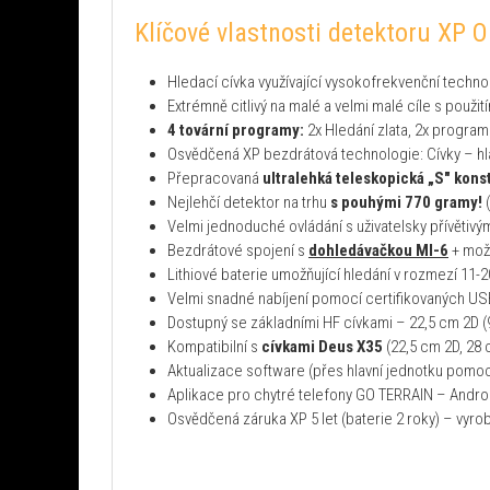
Klíčové vlastnosti detektoru XP 
Hledací cívka využívající vysokofrekvenční technol
Extrémně citlivý na malé a velmi malé cíle s použi
4 tovární programy:
2x Hledání zlata, 2x program 
Osvědčená XP bezdrátová technologie: Cívky – hla
Přepracovaná
ultralehká teleskopická „S" kons
Nejlehčí detektor na trhu
s pouhými 770 gramy!
(
Velmi jednoduché ovládání s uživatelsky přívětivý
Bezdrátové spojení s
dohledávačkou MI-6
+ možn
Lithiové baterie umožňující hledání v rozmezí 11-20
Velmi snadné nabíjení pomocí certifikovaných USB 
Dostupný se základními HF cívkami – 22,5 cm 2D (9"
Kompatibilní s
cívkami Deus X35
(22,5 cm 2D, 28 
Aktualizace software (přes hlavní jednotku pomo
Aplikace pro chytré telefony GO TERRAIN – Andro
Osvědčená záruka XP 5 let (baterie 2 roky) – vyro