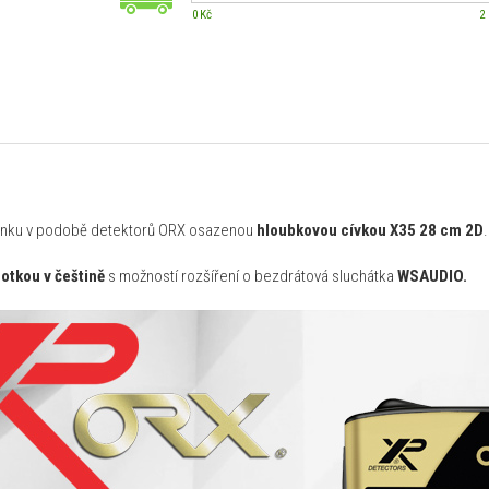
0 Kč
2
vinku v podobě detektorů ORX osazenou
hloubkovou cívkou X35 28 cm 2D
.
otkou v češtině
s možností rozšíření o bezdrátová sluchátka
WSAUDIO.