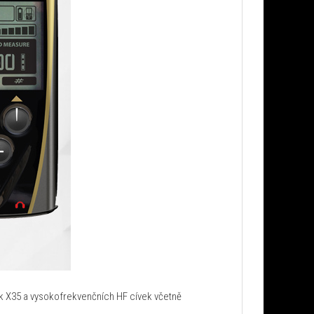
ek X35 a vysokofrekvenčních HF cívek včetně