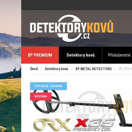
XP PREMIUM
Detektory kovů
Příslušenství
Úvod
/
Detektory kovů
/
XP METAL DETECTORS
/
XP ORX X
DOPRAVA ZDARMA
NOVINKA