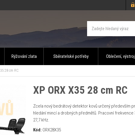
Rýžování zlata
Sběratelské potřeby
Oblečení, výstroj
35 28 cm RC
XP ORX X35 28 cm RC
Zcela nový bedrátový detektor kovů určený především p
hledání mincí a drobných předmětů. Pracovní frekvence 3
27,7 kHz.
Kód:
ORX28X35