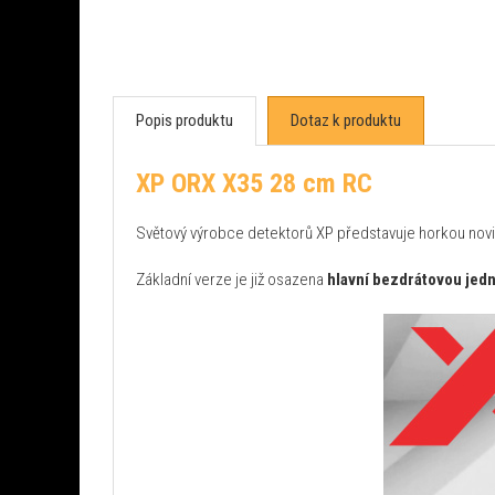
Popis produktu
Dotaz k produktu
XP ORX X35 28 cm RC
Světový výrobce detektorů XP představuje horkou no
Základní verze je již osazena
hlavní bezdrátovou jedn