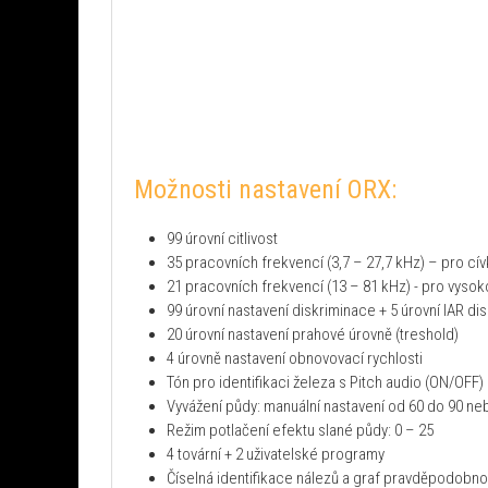
Možnosti nastavení ORX:
99 úrovní citlivost
35 pracovních frekvencí (3,7 – 27,7 kHz) – pro cí
21 pracovních frekvencí (13 – 81 kHz) - pro vysok
99 úrovní nastavení diskriminace + 5 úrovní IAR d
20 úrovní nastavení prahové úrovně (treshold)
4 úrovně nastavení obnovovací rychlosti
Tón pro identifikaci železa s Pitch audio (ON/OFF)
Vyvážení půdy: manuální nastavení od 60 do 90 ne
Režim potlačení efektu slané půdy: 0 – 25
4 tovární + 2 uživatelské programy
Číselná identifikace nálezů a graf pravděpodobno