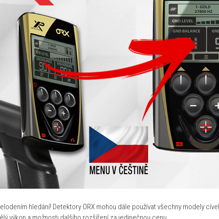
i celodením hledání! Detektory ORX mohou dále používat všechny modely cív
ý výkon a možnosti dalšího rozšíření za jedinečnou cenu.