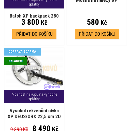
splátky!
Batoh XP backpack 280
3 800
580
Kč
Kč
PŘIDAT DO KOŠÍKU
PŘIDAT DO KOŠÍKU
DOPRAVA ZDARMA
SKLADEM
Možnost nákupu na výhodné
splátky!
Vysokofrekvenční cívka
XP DEUS/ORX 22,5 cm 2D
8 490
Kč
9 390 Kč