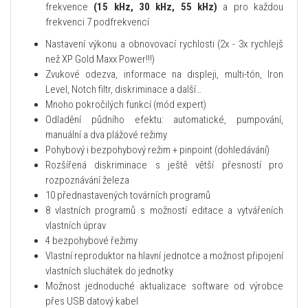
frekvence
(15 kHz, 30 kHz, 55 kHz)
a pro každou
frekvenci 7 podfrekvencí
Nastavení výkonu a obnovovací rychlosti (2x - 3x rychlejš
než XP Gold Maxx Power!!!)
Zvukové odezva, informace na displeji, multi-tón, Iron
Level, Notch filtr, diskriminace a další…
Mnoho pokročilých funkcí (mód expert)
Odladění půdního efektu: automatické, pumpování,
manuální a dva plážové režimy
Pohybový i bezpohybový režim + pinpoint (dohledávání)
Rozšířená diskriminace s ještě větší přesností pro
rozpoznávání železa
10 přednastavených továrních programů
8 vlastních programů
s možností editace a vytvářeních
vlastních úprav
4 bezpohybové řežimy
Vlastní reproduktor na hlavní jednotce a možnost připojení
vlastních sluchátek do jednotky
Možnost jednoduché aktualizace software od výrobce
přes USB datový kabel