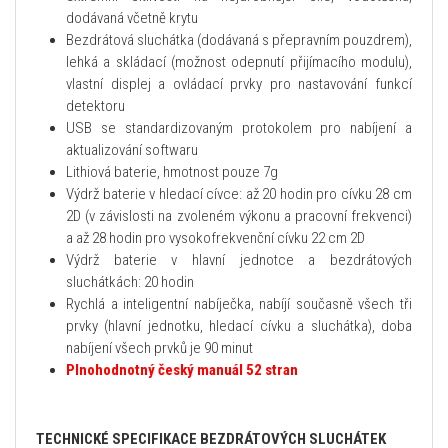
dodávaná včetně krytu
Bezdrátová sluchátka (dodávaná s přepravním pouzdrem),
lehká a skládací (možnost odepnutí přijímacího modulu),
vlastní displej a ovládací prvky pro nastavování funkcí
detektoru
USB se standardizovaným protokolem pro nabíjení a
aktualizování softwaru
Lithiová baterie, hmotnost pouze 7g
Výdrž baterie v hledací cívce: až 20 hodin pro cívku 28 cm
2D (v závislosti na zvoleném výkonu a pracovní frekvenci)
a až 28 hodin pro vysokofrekvenční cívku 22 cm 2D
Výdrž baterie v hlavní jednotce a bezdrátových
sluchátkách: 20 hodin
Rychlá a inteligentní nabíječka, nabíjí současně všech tři
prvky (hlavní jednotku, hledací cívku a sluchátka), doba
nabíjení všech prvků je 90 minut
Plnohodnotný český manuál 52 stran
TECHNICKÉ SPECIFIKACE BEZDRÁTOVÝCH SLUCHÁTEK