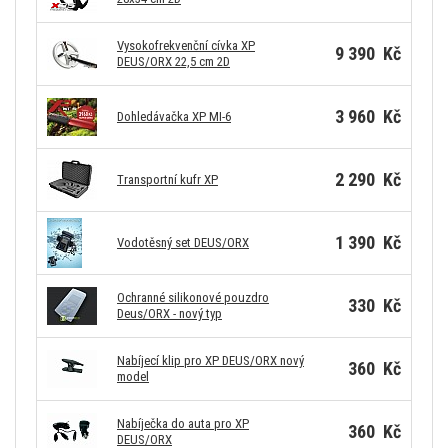
Vysokofrekvenční cívka XP
9 390 Kč
DEUS/ORX 22,5 cm 2D
3 960 Kč
Dohledávačka XP MI-6
2 290 Kč
Transportní kufr XP
1 390 Kč
Vodotěsný set DEUS/ORX
Ochranné silikonové pouzdro
330 Kč
Deus/ORX - nový typ
Nabíjecí klip pro XP DEUS/ORX nový
360 Kč
model
Nabíječka do auta pro XP
360 Kč
DEUS/ORX