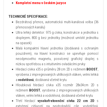
Kompletní menu v českém jazyce
TECHNICKÉ SPECIFIKACE:
Bezdrátový přenos, automatická multi-kanálová volba (36
přenosových kanálu)
Ultra lehký detektor: 975 g cívka, konstrukce a jednotka s
displejem; 800 g bez jednotky (možnost umístit jednotku
na opasek)
Malá kompaktní hlavní jednotka (dodávaná s ochraným
pouzdrem), na hlavní konstrukci se upevňuje pomocí
neodymového magnetu, posvícený grafický displej s
nízkou spotřebou a s intuitivními ovladácími prvky
Hledací cívka x35 o průměru 28 cm 2D s režimem
BOOST
,
vyrobena z impregnovaných uhlíkových vláken, velmi lehká
a
vodotěsná
, dodávaná včetně krytu
Hloubková hledací cívka x35 rozměr 28x34cm 2D s
režimem
BOOST
, vyrobena z impregnovaných uhlíkových
vláken, velmi lehká a vodotěsná, dodávaná včetně krytu
Třetí hledací
vysokofrekvenční cívka 22 cm 2D
s
extrémní citlivostí na nejdrobnější cíle, vodotěšná,