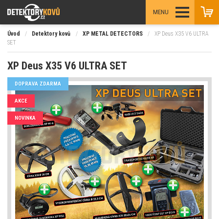
MENU
Úvod
/
Detektory kovů
/
XP METAL DETECTORS
/
XP Deus X35 V6 ULTRA
SET
XP Deus X35 V6 ULTRA SET
DOPRAVA ZDARMA
AKCE
NOVINKA