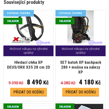
Související produkty
DOPRAVA ZDARMA
DOPRAVA ZDARMA
SKLADEM
SKLADEM
Možnost nákupu na výhodné
Možnost nákupu na výhodné
splátky!
splátky!
Hledací cívka XP
SET batoh XP backpack
DEUS/ORX X35 28 cm 2D
280 + mošna na nálezy
XP
8 490
4 180
Kč
Kč
9 390 Kč
4 380 Kč
PŘIDAT DO KOŠÍKU
PŘIDAT DO KOŠÍKU
SKLADEM
SKLADEM