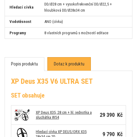
DD/Ø28 cm + vysokofrekvenční DD/Ø22,5 +
Hledací cívka
hloubková DD/Ø28x34 cm
Vodotěsnost
ANO (cívka)
Programy
8 vlastních programů s možností editace
Popis produktu
Dotaz k produktu
XP Deus X35 V6 ULTRA SET
SET obsahuje
XP Deus X35, 28 cm + hl. jednotka a
29 390 Kč
sluchátka WS4
Hledací cívka XP DEUS/ORX X35
9 790 Kč
28x34 cm 2D