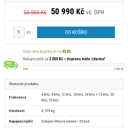
50 990
Kč
55 560 Kč
vč. DPH
DO KOŠÍKU
ks
Vaše cena dopravy je od
45 Kč
Nakupte ještě za
2 000 Kč
a
dopravu máte zdarma!
0 Kč
2 000 Kč
Vlastnosti produktu
4 kHz, 8 kHz, 12 kHz, 18 kHz, 28 kHz + 15 kHz, 30
Frekvence
kHz, 55 kHz
Hmotnost
0, 975 kg
Napájení/výdrž
Dobíjecí lithiová baterie / 20 hod