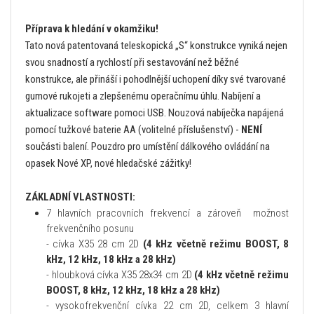
Příprava k hledání v okamžiku!
Tato nová patentovaná teleskopická „S“ konstrukce vyniká nejen
svou snadností a rychlostí při sestavování než běžné
konstrukce, ale přináší i pohodlnější uchopení díky své tvarované
gumové rukojeti a zlepšenému operačnímu úhlu. Nabíjení a
aktualizace software pomoci USB. Nouzová nabíječka napájená
pomocí tužkové baterie AA (volitelné příslušenství) -
NENÍ
součásti balení. Pouzdro pro umístění dálkového ovládání na
opasek Nové XP, nové hledačské zážitky!
ZÁKLADNÍ VLASTNOSTI:
7 hlavních pracovních frekvencí a zároveň možnost
frekvenčního posunu
- cívka X35 28 cm 2D
(4 kHz včetně režimu BOOST, 8
kHz, 12 kHz, 18 kHz a 28 kHz)
- hloubková cívka X35 28x34 cm 2D
(4 kHz včetně režimu
BOOST, 8 kHz, 12 kHz, 18 kHz a 28 kHz)
- vysokofrekvenční cívka 22 cm 2D, celkem 3 hlavní