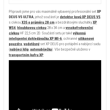
Připravili jsme pro vás maximálně vybavený profesionální set
XP
DEUS V5 ULTRA
, jehož součástí je
detektor kovů XP DEUS V5
s cívkou
X35 o průměru 28 cm
a bezdrátovými sluchátky
XP
WS4
,
hloubkovou cívkou
28 x 34 cm a
vysokofrekvenční
cívkou
HF 22,5 cm 2D. Součástí setu je také
výkonná
inteligentní dohledávačka XP MI-6
, ochranné
silikonové
pouzdro
,
vodotěsný
set XP DEUS pro potápění a nabíjecí sadu
(
nabíjecí klip
,
autonabíječka
). Vše bezpečně uloženo v
transportním kufru XP
.