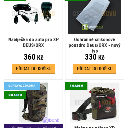
Nabíječka do auta pro XP
Ochranné silikonové
DEUS/ORX
pouzdro Deus/ORX - nový
typ
360
330
Kč
Kč
PŘIDAT DO KOŠÍKU
PŘIDAT DO KOŠÍKU
DOPRAVA ZDARMA
SKLADEM
SKLADEM
Mošna na nálezy XP
Možnost nákupu na výhodné