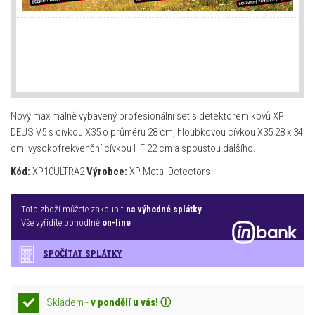
Nový maximálně vybavený profesionální set s detektorem kovů XP
DEUS V5 s cívkou X35 o průměru 28 cm, hloubkovou cívkou X35 28 x 34
cm, vysokofrekvenční cívkou HF 22 cm a spoustou dalšího.
Kód:
XP10ULTRA2
Výrobce:
XP Metal Detectors
Toto zboží můžete zakoupit
na výhodné splátky
.
Vše vyřídíte pohodlně
on-line
SPOČÍTAT SPLÁTKY
Skladem -
v pondělí u vás! ⓘ