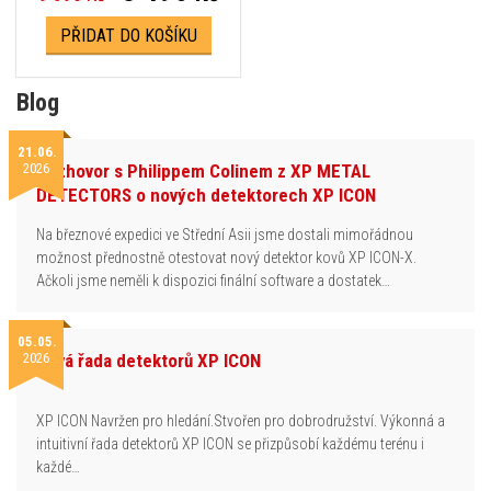
PŘIDAT DO KOŠÍKU
Blog
21.06.
2026
Rozhovor s Philippem Colinem z XP METAL
DETECTORS o nových detektorech XP ICON
Na březnové expedici ve Střední Asii jsme dostali mimořádnou
možnost přednostně otestovat nový detektor kovů XP ICON-X.
Ačkoli jsme neměli k dispozici finální software a dostatek…
05.05.
2026
Nová řada detektorů XP ICON
XP ICON Navržen pro hledání.Stvořen pro dobrodružství. Výkonná a
intuitivní řada detektorů XP ICON se přizpůsobí každému terénu i
každé…