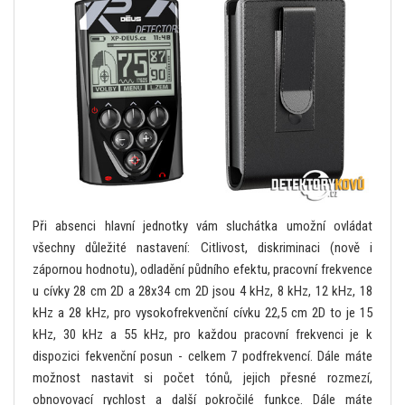
Při absenci hlavní jednotky vám sluchátka umožní ovládat
všechny důležité nastavení: Citlivost, diskriminaci (nově i
zápornou hodnotu), odladění půdního efektu, pracovní frekvence
u cívky 28 cm 2D a 28x34 cm 2D jsou 4 kHz, 8 kHz, 12 kHz, 18
kHz a 28 kHz, pro vysokofrekvenční cívku 22,5 cm 2D to je 15
kHz, 30 kHz a 55 kHz, pro každou pracovní frekvenci je k
dispozici fekvenční posun - celkem 7 podfrekvencí. Dále máte
možnost nastavit si počet tónů, jejich přesné rozmezí,
obnovovací rychlost a další pokročilé funkce. Dále máte